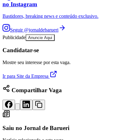
Rocha
Francisco Morato
Taboão da Serra
Embu das Artes
São Roque
no Instagram
Para Sua Empresa
Bastidores, breaking news e conteúdo exclusivo.
Anuncie Regional
Guia de Empresas
Vagas na Região
Novo
Seguir
@jornaldebarueri
Publicidade
Anuncie Aqui
Hub de Negócios
Guia Comercial
Candidatar-se
Selo Verificado
Portal Educacional
Agenda de Vestibulares
Mostre seu interesse por esta vaga.
Vagas de Emprego
Concursos
Ir para Site da Empresa
Panorama Econômico
Compartilhar Vaga
Panorama Econômico
Para Sua Empresa
Anuncie no Portal
Verificar Empresa
Novo
Anunciar Vagas
Novo
Saiu no
Jornal de Barueri
Publicidade Legal