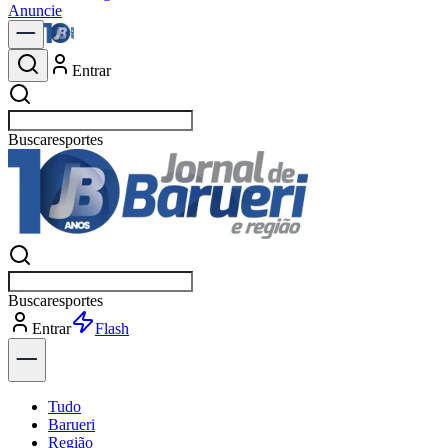
Anuncie
Entrar
Buscar
política
Buscar
política
Entrar
Flash
Tudo
Barueri
Região