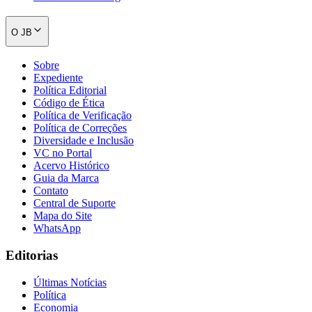
O JB
Sobre
Expediente
Política Editorial
Código de Ética
Política de Verificação
Política de Correções
Diversidade e Inclusão
VC no Portal
Acervo Histórico
Guia da Marca
Contato
Central de Suporte
Mapa do Site
WhatsApp
Editorias
Flamengo
Últimas Notícias
Política
Economia