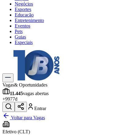
Negócios
Esportes
Educação
Entretenimento
Eventos
Pets
Guias
Especiais
Explore Tudo
Últimas Notícias
Previsão do Tempo
Trânsito e Rotas
Dia a Dia & Lazer
Vagas
& Oportunidades
Transportes
11.445
vagas abertas
Gastronomia
+
997
7d
Cinema & Shows
Jogos
Novo
Entrar
Para Sua Empresa
Voltar para Vagas
Anuncie no Portal
Efetivo (CLT)
Cadastrar Empresa