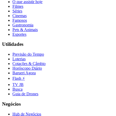
O que assistir hoje
Fluminense
Filmes
Séries
Cinemas
Famosos
Gastronomia
Pets & Animais
Esportes
Utilidades
Previsão do Tempo
Loterias
Cotações & Câmbio
Horóscopo Diário
Barueri Agora
Flash ⚡
TV JB
Busca
Guia de Drones
Negócios
Hub de Negócios