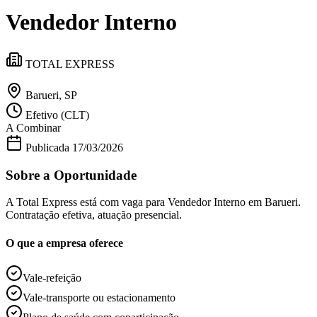
Divulgar Vagas
Novo
Vendedor Interno
Publicidade Legal
Política
Eleições
TOTAL EXPRESS
Esportes
Saúde
Segurança
Barueri, SP
Cultura
Efetivo (CLT)
Meio Ambiente
A Combinar
Obras
Educação
Publicada
17/03/2026
Bairros de Barueri
Sobre a Oportunidade
Selecione sua região
Para notícias da sua região
A Total Express está com vaga para Vendedor Interno em Barueri.
Contratação efetiva, atuação presencial.
Aldeia
Aldeia da Serra
Aldeia de Barueri
Alphaville
Bairro
O que a empresa oferece
Jubran
Belval
Bethaville
Boa
Vista
Califórnia
Carapicuíba
Centro
Chácaras Marco
Cidades da
Região
Cotia
Cruz Preta
Engenho Novo
Fazenda
Vale-refeição
Militar
Itapevi
Jandira
Jardim Audir
Jardim Belval
Jardim
Califórnia
Jardim dos Altos
Jardim dos Camargos
Jardim
Vale-transporte ou estacionamento
Esperança
Jardim Graziela
Jardim Iracema
Jardim Itaquiti
Jardim