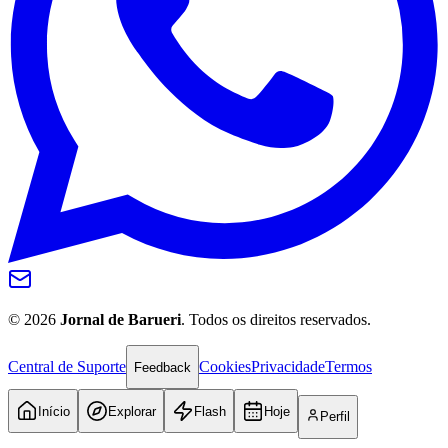
Internacional
©
2026
Jornal de Barueri
. Todos os direitos reservados.
Central de Suporte
Cookies
Privacidade
Termos
Feedback
Início
Explorar
Flash
Hoje
Perfil