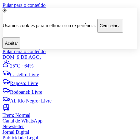
Pular para o conteúdo
Usamos cookies para melhorar sua experiência.
Gerenciar
Aceitar
Pular para o conteúdo
DOM, 9 DE AGO.
25°C
· 64%
Castello
:
Livre
Raposo
:
Livre
Rodoanel
:
Livre
Al. Rio Negro
:
Livre
Trem:
Normal
Canal de WhatsApp
Newsletter
Jornal Digital
Publicidade Legal