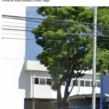
Notícia relacionada a esta vaga
NBA
NFL
Fórmula 1
UFC
Tênis (ATP)
MLB
NHL
Atletismo
Vôlei
NBB
Competições de Futebol
Brasileirão Série A
Brasileirão Série B
Paulistão
Copa do Brasil
Libertadores
Sul-Americana
Copa América
Champions League
Premier League
La Liga
Bundesliga
Mundial 2026