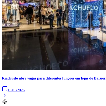
Copa do Brasil
Libertadores
Sul-Americana
Copa América
Champions League
Premier League
La Liga
Bundesliga
Mundial 2026
Times - Ir direto
Riachuelo abre vagas para diferentes funções em lojas de Baruer
13/01/2026