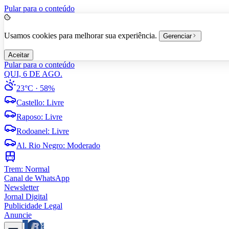
Pular para o conteúdo
Usamos cookies para melhorar sua experiência.
Gerenciar
Aceitar
Pular para o conteúdo
QUI, 6 DE AGO.
23°C
· 58%
Castello
:
Livre
Raposo
:
Livre
Rodoanel
:
Livre
Al. Rio Negro
:
Moderado
Trem:
Normal
Canal de WhatsApp
Newsletter
Jornal Digital
Publicidade Legal
Anuncie