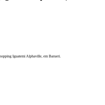
hopping Iguatemi Alphaville, em Barueri.
l
Bethaville
Boa Vista
Califórnia
Carapicuíba
Centro
Chácaras Marco
Cida
im dos Altos
Jardim dos Camargos
Jardim Esperança
Jardim Graziela
Jard
lista
Jardim Reginalice
Jardim São Luís
Jardim São Pedro
Jardim São Sil
uzia
Parque Viana
Pirapora do Bom Jesus
Recanto Phrynéa
Santana de P
 Porto
Votupoca