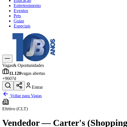
Educação
Entretenimento
Eventos
Pets
Guias
Especiais
Explore Tudo
Últimas Notícias
Previsão do Tempo
Trânsito e Rotas
Dia a Dia & Lazer
Vagas
& Oportunidades
Transportes
11.120
vagas abertas
Gastronomia
+
960
7d
Cinema & Shows
Jogos
Novo
Entrar
Para Sua Empresa
Voltar para Vagas
Anuncie no Portal
Efetivo (CLT)
Cadastrar Empresa
Divulgar Vagas
Novo
Vendedor — Carter's (Shopping 
Publicidade Legal