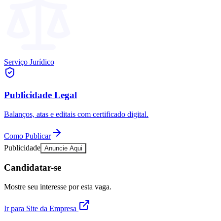
Publicidade Legal
Negócios Regionais
Turismo
Segurança Regional
Hospitais Estaduais
Parques & Represas
Serviço Jurídico
Cidades da Região
Santana de Parnaíba
Osasco
Carapicuíba
Jandira
Itapevi
Cotia
Pirapora 
Para Sua Empresa
Publicidade Legal
Anuncie Regional
Balanços, atas e editais com certificado digital.
Guia de Empresas
Vagas na Região
Novo
Como Publicar
Hub de Negócios
Publicidade
Anuncie Aqui
Guia Comercial
Selo Verificado
Candidatar-se
Portal Educacional
Agenda de Vestibulares
Mostre seu interesse por esta vaga.
Vagas de Emprego
Concursos
Ir para Site da Empresa
Panorama Econômico