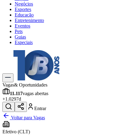
Negócios
Esportes
Educação
Entretenimento
Eventos
Pets
Guias
Especiais
Explore Tudo
Últimas Notícias
Previsão do Tempo
Trânsito e Rotas
Dia a Dia & Lazer
Vagas
& Oportunidades
Transportes
11.117
vagas abertas
Gastronomia
+
1.029
7d
Cinema & Shows
Jogos
Novo
Entrar
Para Sua Empresa
Voltar para Vagas
Anuncie no Portal
Efetivo (CLT)
Cadastrar Empresa