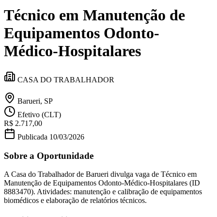
Divulgar Vagas
Novo
Técnico em Manutenção de
Publicidade Legal
Política
Equipamentos Odonto-
Eleições
Esportes
Médico-Hospitalares
Saúde
Segurança
Cultura
CASA DO TRABALHADOR
Meio Ambiente
Obras
Educação
Barueri, SP
Bairros de Barueri
Efetivo (CLT)
R$ 2.717,00
Publicada
10/03/2026
Selecione sua região
Para notícias da sua região
Sobre a Oportunidade
Aldeia
Aldeia da Serra
Aldeia de Barueri
Alphaville
Bairro
Jubran
Belval
Bethaville
Boa
A Casa do Trabalhador de Barueri divulga vaga de Técnico em
Vista
Califórnia
Carapicuíba
Centro
Chácaras Marco
Cidades da
Manutenção de Equipamentos Odonto-Médico-Hospitalares (ID
Região
Cotia
Cruz Preta
Engenho Novo
Fazenda
8883470). Atividades: manutenção e calibração de equipamentos
Militar
Itapevi
Jandira
Jardim Audir
Jardim Belval
Jardim
biomédicos e elaboração de relatórios técnicos.
Califórnia
Jardim dos Altos
Jardim dos Camargos
Jardim
Esperança
Jardim Graziela
Jardim Iracema
Jardim Itaquiti
Jardim