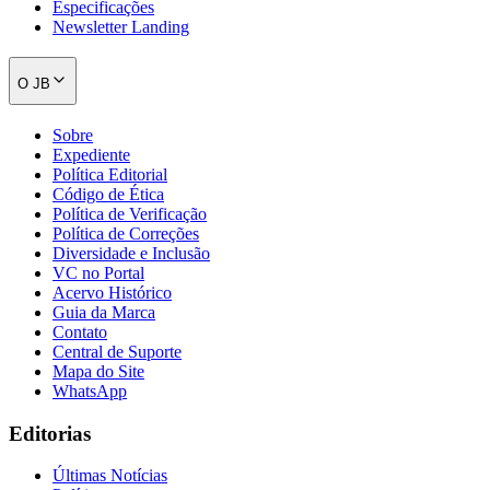
Especificações
Newsletter Landing
O JB
Sobre
Expediente
Política Editorial
Código de Ética
Política de Verificação
Política de Correções
Diversidade e Inclusão
VC no Portal
Acervo Histórico
Guia da Marca
Contato
Central de Suporte
Mapa do Site
WhatsApp
Flamengo
Editorias
Últimas Notícias