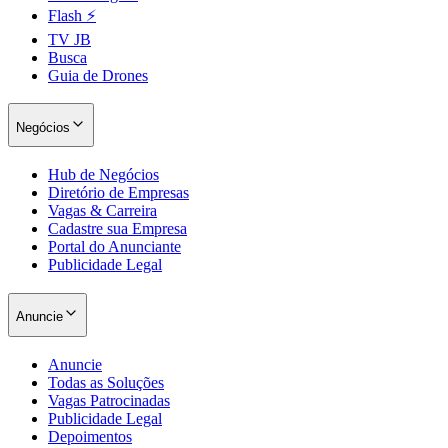
Flash ⚡
TV JB
Busca
Guia de Drones
Negócios
Hub de Negócios
Diretório de Empresas
Vagas & Carreira
Cadastre sua Empresa
Portal do Anunciante
Publicidade Legal
Santos
Anuncie
Anuncie
Todas as Soluções
Vagas Patrocinadas
Publicidade Legal
Depoimentos