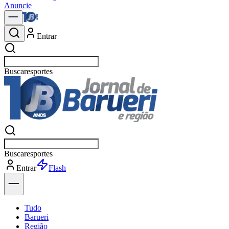
Anuncie
Entrar
Buscar
polí
Buscar
polí
Entrar
Flash
Tudo
Barueri
Região