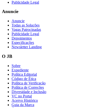
Publicidade Legal
Anuncie
Anuncie
Vasco
Todas as Soluções
Vagas Patrocinadas
Publicidade Legal
Depoimentos
Especificações
Newsletter Landing
O JB
Sobre
Expediente
Política Editorial
Código de Ética
Política de Verificação
Política de Correções
Diversidade e Inclusão
VC no Portal
Acervo Histórico
Guia da Marca