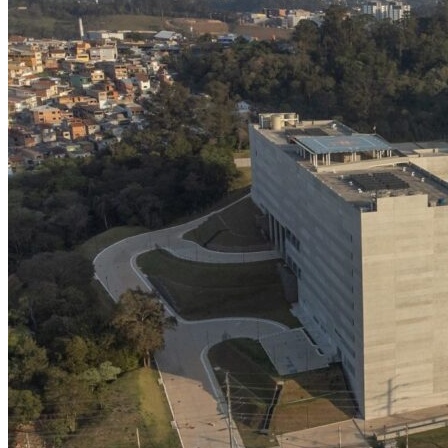
NBA
NFL
Fórmula 1
UFC
Tênis (ATP)
MLB
NHL
Atletismo
Vôlei
NBB
Competições de Futebol
Brasileirão Série A
Brasileirão Série B
Paulistão
Copa do Brasil
Libertadores
Sul-Americana
Copa América
Champions League
Premier League
La Liga
Bundesliga
Mundial 2026