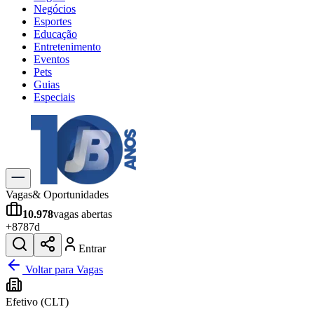
Negócios
Esportes
Educação
Entretenimento
Eventos
Pets
Guias
Especiais
Explore Tudo
Últimas Notícias
Previsão do Tempo
Trânsito e Rotas
Dia a Dia & Lazer
Vagas
& Oportunidades
Transportes
10.978
vagas abertas
Gastronomia
+
878
7d
Cinema & Shows
Jogos
Novo
Entrar
Para Sua Empresa
Voltar para Vagas
Anuncie no Portal
Efetivo (CLT)
Cadastrar Empresa