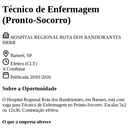
Divulgar Vagas
Novo
Técnico de Enfermagem
Publicidade Legal
Política
(Pronto-Socorro)
Eleições
Esportes
Saúde
HOSPITAL REGIONAL ROTA DOS BANDEIRANTES
Segurança
HRRB
Cultura
Meio Ambiente
Obras
Barueri, SP
Educação
Efetivo (CLT)
Bairros de Barueri
A Combinar
Publicada
20/01/2026
Selecione sua região
Para notícias da sua região
Sobre a Oportunidade
Aldeia
Aldeia da Serra
Aldeia de Barueri
Alphaville
Bairro
O Hospital Regional Rota dos Bandeirantes, em Barueri, está com
Jubran
Belval
Bethaville
Boa
vaga para Técnico de Enfermagem no Pronto-Socorro. Escalas 5x2
Vista
Califórnia
Carapicuíba
Centro
Chácaras Marco
Cidades da
ou 12x36. Contratação efetiva.
Região
Cotia
Cruz Preta
Engenho Novo
Fazenda
Militar
Itapevi
Jandira
Jardim Audir
Jardim Belval
Jardim
O que a empresa oferece
Califórnia
Jardim dos Altos
Jardim dos Camargos
Jardim
Esperança
Jardim Graziela
Jardim Iracema
Jardim Itaquiti
Jardim