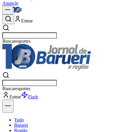
Anuncie
Entrar
Buscar
polí
Buscar
pol
Entrar
Flash
Tudo
Barueri
Região