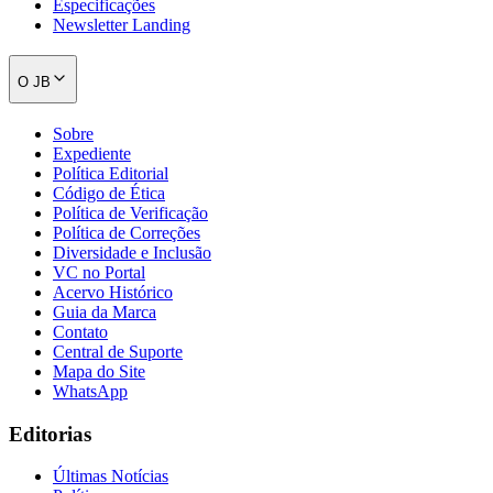
Especificações
Newsletter Landing
O JB
Sobre
Expediente
Política Editorial
Código de Ética
Política de Verificação
Política de Correções
Diversidade e Inclusão
VC no Portal
Acervo Histórico
Guia da Marca
Contato
Central de Suporte
Mapa do Site
WhatsApp
Flamengo
Editorias
Últimas Notícias