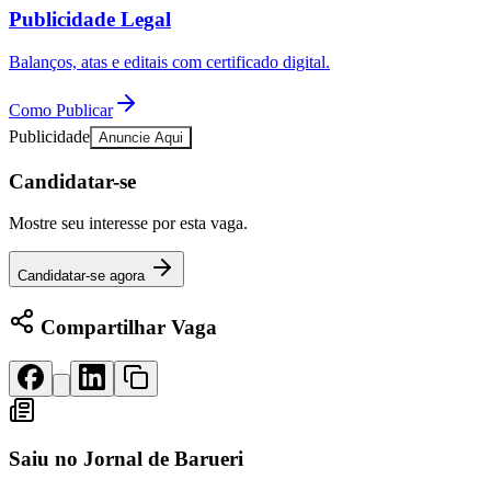
Rocha
Francisco Morato
Taboão da Serra
Embu das Artes
São Roque
Publicidade Legal
Para Sua Empresa
Anuncie Regional
Balanços, atas e editais com certificado digital.
Guia de Empresas
Vagas na Região
Novo
Como Publicar
Hub de Negócios
Publicidade
Anuncie Aqui
Guia Comercial
Selo Verificado
Candidatar-se
Portal Educacional
Agenda de Vestibulares
Mostre seu interesse por esta vaga.
Vagas de Emprego
Concursos
Candidatar-se agora
Panorama Econômico
Compartilhar Vaga
Panorama Econômico
Para Sua Empresa
Anuncie no Portal
Verificar Empresa
Novo
Anunciar Vagas
Novo
Saiu no
Jornal de Barueri
Publicidade Legal