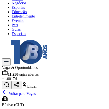
Negócios
Esportes
Educação
Entretenimento
Eventos
Pets
Guias
Especiais
Explore Tudo
Últimas Notícias
Previsão do Tempo
Trânsito e Rotas
Dia a Dia & Lazer
Vagas
& Oportunidades
Transportes
11.250
vagas abertas
Gastronomia
+
1.001
7d
Cinema & Shows
Jogos
Novo
Entrar
Para Sua Empresa
Voltar para Vagas
Anuncie no Portal
Efetivo (CLT)
Cadastrar Empresa