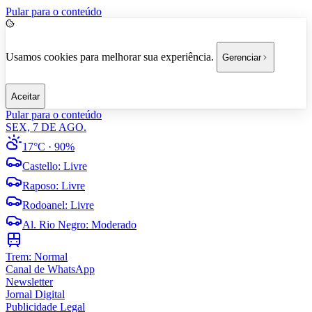
Pular para o conteúdo
Usamos cookies para melhorar sua experiência.
Gerenciar
Aceitar
Pular para o conteúdo
SEX, 7 DE AGO.
17°C
· 90%
Castello
:
Livre
Raposo
:
Livre
Rodoanel
:
Livre
Al. Rio Negro
:
Moderado
Trem:
Normal
Canal de WhatsApp
Newsletter
Jornal Digital
Publicidade Legal