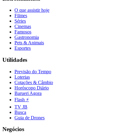
Fluminense
O que assistir hoje
Filmes
Séries
Cinemas
Famosos
Gastronomia
Pets & Animais
Esportes
Utilidades
Previsão do Tempo
Loterias
Cotações & Câmbio
Horóscopo Diário
Barueri Agora
Flash ⚡
TV JB
Busca
Guia de Drones
Negócios