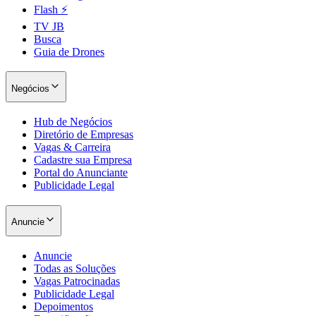
Flash ⚡
TV JB
Busca
Guia de Drones
Negócios
Hub de Negócios
Diretório de Empresas
Vagas & Carreira
Cadastre sua Empresa
Portal do Anunciante
Publicidade Legal
Anuncie
Santos
Anuncie
Todas as Soluções
Vagas Patrocinadas
Publicidade Legal
Depoimentos