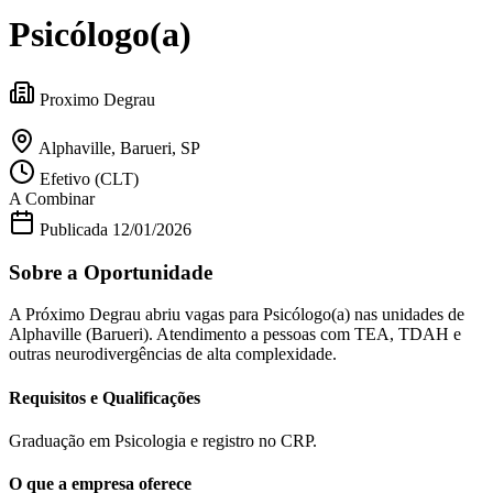
Divulgar Vagas
Novo
Psicólogo(a)
Publicidade Legal
Política
Eleições
Proximo Degrau
Esportes
Saúde
Segurança
Alphaville, Barueri, SP
Cultura
Efetivo (CLT)
Meio Ambiente
A Combinar
Obras
Educação
Publicada
12/01/2026
Bairros de Barueri
Sobre a Oportunidade
Selecione sua região
Para notícias da sua região
A Próximo Degrau abriu vagas para Psicólogo(a) nas unidades de
Alphaville (Barueri). Atendimento a pessoas com TEA, TDAH e
outras neurodivergências de alta complexidade.
Aldeia
Aldeia da Serra
Aldeia de Barueri
Alphaville
Bairro
Jubran
Belval
Bethaville
Boa
Requisitos e Qualificações
Vista
Califórnia
Carapicuíba
Centro
Chácaras Marco
Cidades da
Região
Cotia
Cruz Preta
Engenho Novo
Fazenda
Militar
Itapevi
Jandira
Jardim Audir
Jardim Belval
Jardim
Graduação em Psicologia e registro no CRP.
Califórnia
Jardim dos Altos
Jardim dos Camargos
Jardim
Esperança
Jardim Graziela
Jardim Iracema
Jardim Itaquiti
Jardim
O que a empresa oferece