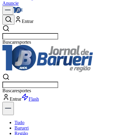
Anuncie
Entrar
Buscar
polí
Buscar
polí
Entrar
Flash
Tudo
Barueri
Região