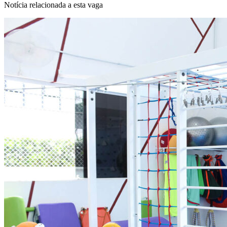
NBA
Notícia relacionada a esta vaga
NFL
Fórmula 1
UFC
Tênis (ATP)
MLB
NHL
Atletismo
Vôlei
NBB
Competições de Futebol
Brasileirão Série A
Brasileirão Série B
Paulistão
Copa do Brasil
Libertadores
Sul-Americana
Copa América
Champions League
Premier League
La Liga
Bundesliga
Mundial 2026