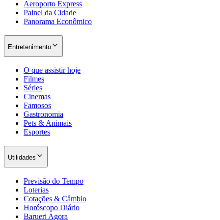
Aeroporto Express
Painel da Cidade
Panorama Econômico
Entretenimento
O que assistir hoje
Filmes
Séries
Cinemas
Famosos
Gastronomia
São Paulo
Pets & Animais
Esportes
Utilidades
Previsão do Tempo
Loterias
Cotações & Câmbio
Horóscopo Diário
Barueri Agora