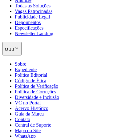
Anuncie
Todas as Soluções
Vagas Patrocinadas
Publicidade Legal
Depoimentos
Especificações
Newsletter Landing
O JB
Sobre
Expediente
Política Editorial
Código de Ética
Política de Verificação
Política de Correções
Diversidade e Inclusão
Santos
VC no Portal
Acervo Histórico
Guia da Marca
Contato
Central de Suporte
Mapa do Site
WhatsApp