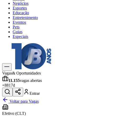
Negócios
Esportes
Educação
Entretenimento
Eventos
Pets
Guias
Especiais
Explore Tudo
Últimas Notícias
Previsão do Tempo
Trânsito e Rotas
Dia a Dia & Lazer
Vagas
& Oportunidades
Transportes
11.155
vagas abertas
Gastronomia
+
881
7d
Cinema & Shows
Jogos
Novo
Entrar
Para Sua Empresa
Voltar para Vagas
Anuncie no Portal
Efetivo (CLT)
Cadastrar Empresa