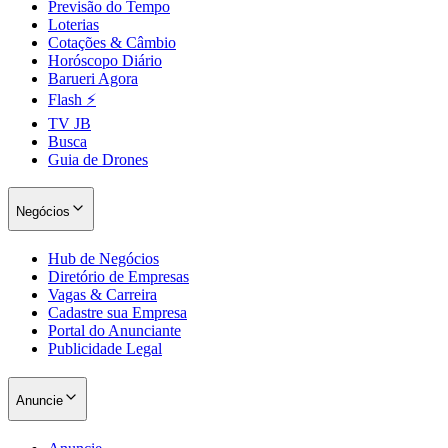
Previsão do Tempo
Loterias
Cotações & Câmbio
Horóscopo Diário
Barueri Agora
Flash ⚡
TV JB
Busca
Guia de Drones
Negócios
São Paulo
Hub de Negócios
Diretório de Empresas
Vagas & Carreira
Cadastre sua Empresa
Portal do Anunciante
Publicidade Legal
Anuncie