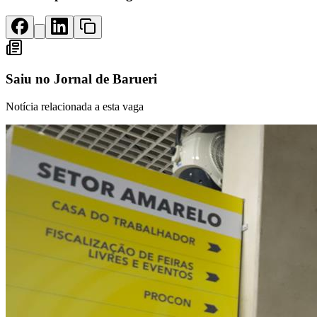
Rocha
Francisco Morato
Taboão da Serra
Embu das Artes
São Roque
Para Sua Empresa
Anuncie Regional
Guia de Empresas
Vagas na Região
Novo
Saiu no
Jornal de Barueri
Hub de Negócios
Guia Comercial
Notícia relacionada a esta vaga
Selo Verificado
Portal Educacional
Agenda de Vestibulares
Vagas de Emprego
Concursos
Panorama Econômico
Panorama Econômico
Para Sua Empresa
Anuncie no Portal
Verificar Empresa
Novo
Anunciar Vagas
Novo
Publicidade Legal