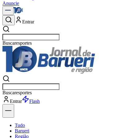
Anuncie
Entrar
Buscar
p
Buscar
p
Entrar
Flash
Tudo
Barueri
Região