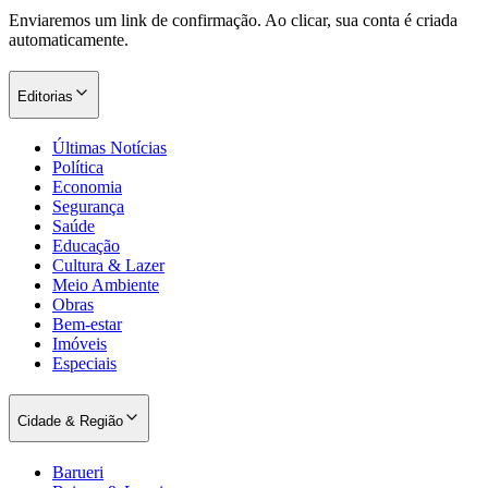
Enviaremos um link de confirmação. Ao clicar, sua conta é criada
automaticamente.
Editorias
Corinthians
Últimas Notícias
Política
Economia
Segurança
Saúde
Educação
Cultura & Lazer
Meio Ambiente
Obras
Bem-estar
Imóveis
Especiais
Cidade & Região
Barueri