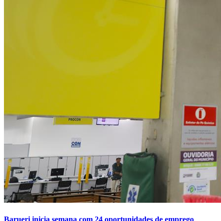
NBA
NFL
Fórmula 1
UFC
Tênis (ATP)
MLB
NHL
Atletismo
Vôlei
NBB
Competições de Futebol
Brasileirão Série A
Brasileirão Série B
Paulistão
Copa do Brasil
Libertadores
Sul-Americana
Copa América
Champions League
Premier League
La Liga
Bundesliga
Mundial 2026
Barueri inicia semana com 24 oportunidades de emprego