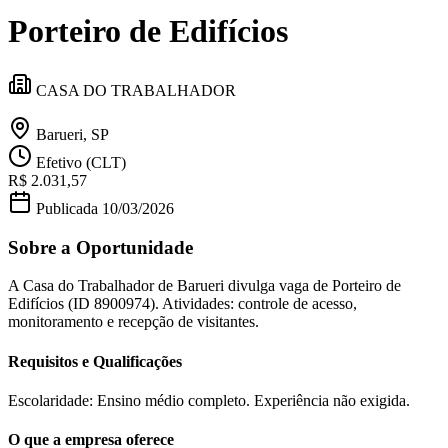
Divulgar Vagas
Novo
Porteiro de Edifícios
Publicidade Legal
Política
Eleições
CASA DO TRABALHADOR
Esportes
Saúde
Segurança
Barueri, SP
Cultura
Efetivo (CLT)
Meio Ambiente
R$ 2.031,57
Obras
Educação
Publicada
10/03/2026
Bairros de Barueri
Sobre a Oportunidade
Selecione sua região
Para notícias da sua região
A Casa do Trabalhador de Barueri divulga vaga de Porteiro de
Edifícios (ID 8900974). Atividades: controle de acesso,
monitoramento e recepção de visitantes.
Aldeia
Aldeia da Serra
Aldeia de Barueri
Alphaville
Bairro
Jubran
Belval
Bethaville
Boa
Requisitos e Qualificações
Vista
Califórnia
Carapicuíba
Centro
Chácaras Marco
Cidades da
Região
Cotia
Cruz Preta
Engenho Novo
Fazenda
Militar
Itapevi
Jandira
Jardim Audir
Jardim Belval
Jardim
Escolaridade: Ensino médio completo. Experiência não exigida.
Califórnia
Jardim dos Altos
Jardim dos Camargos
Jardim
Esperança
Jardim Graziela
Jardim Iracema
Jardim Itaquiti
Jardim
O que a empresa oferece