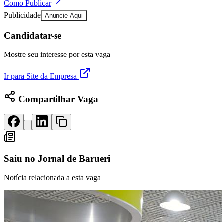
Rocha
Francisco Morato
Taboão da Serra
Embu das Artes
São Roque
Como Publicar
Para Sua Empresa
Publicidade
Anuncie Aqui
Anuncie Regional
Candidatar-se
Guia de Empresas
Vagas na Região
Novo
Mostre seu interesse por esta vaga.
Hub de Negócios
Guia Comercial
Ir para Site da Empresa
Selo Verificado
Portal Educacional
Agenda de Vestibulares
Compartilhar Vaga
Vagas de Emprego
Concursos
Panorama Econômico
Panorama Econômico
Saiu no
Jornal de Barueri
Para Sua Empresa
Notícia relacionada a esta vaga
Anuncie no Portal
Verificar Empresa
Novo
Anunciar Vagas
Novo
Publicidade Legal