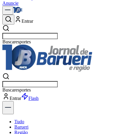
Anuncie
Entrar
Buscar
pol
Buscar
pol
Entrar
Flash
Tudo
Barueri
Região