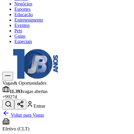
Negócios
Esportes
Educação
Entretenimento
Eventos
Pets
Guias
Especiais
Explore Tudo
Últimas Notícias
Previsão do Tempo
Trânsito e Rotas
Dia a Dia & Lazer
Vagas
& Oportunidades
Transportes
11.393
vagas abertas
Gastronomia
+
992
7d
Cinema & Shows
Jogos
Novo
Entrar
Para Sua Empresa
Voltar para Vagas
Anuncie no Portal
Efetivo (CLT)
Cadastrar Empresa