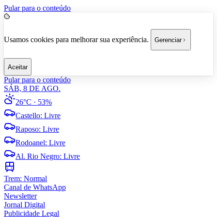
Pular para o conteúdo
Usamos cookies para melhorar sua experiência.
Gerenciar
Aceitar
Pular para o conteúdo
SÁB, 8 DE AGO.
26°C
· 53%
Castello
:
Livre
Raposo
:
Livre
Rodoanel
:
Livre
Al. Rio Negro
:
Livre
Trem:
Normal
Canal de WhatsApp
Newsletter
Jornal Digital
Publicidade Legal