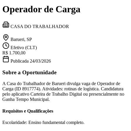
Divulgar Vagas
Novo
Operador de Carga
Publicidade Legal
Política
Eleições
CASA DO TRABALHADOR
Esportes
Saúde
Segurança
Barueri, SP
Cultura
Efetivo (CLT)
Meio Ambiente
R$ 1.700,00
Obras
Educação
Publicada
24/03/2026
Bairros de Barueri
Sobre a Oportunidade
Selecione sua região
Para notícias da sua região
A Casa do Trabalhador de Barueri divulga vaga de Operador de
Carga (ID 8917774). Atividades: rotinas de logística. Candidatura
pelo aplicativo Carteira de Trabalho Digital ou presencialmente no
Aldeia
Aldeia da Serra
Aldeia de Barueri
Alphaville
Bairro
Ganha Tempo Municipal.
Jubran
Belval
Bethaville
Boa
Vista
Califórnia
Carapicuíba
Centro
Chácaras Marco
Cidades da
Requisitos e Qualificações
Região
Cotia
Cruz Preta
Engenho Novo
Fazenda
Militar
Itapevi
Jandira
Jardim Audir
Jardim Belval
Jardim
Califórnia
Jardim dos Altos
Jardim dos Camargos
Jardim
Escolaridade: Ensino fundamental completo.
Esperança
Jardim Graziela
Jardim Iracema
Jardim Itaquiti
Jardim