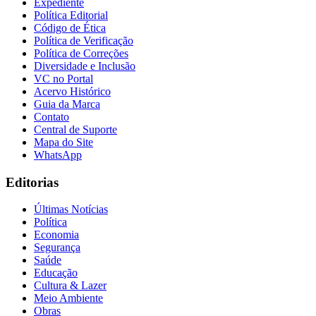
Expediente
Política Editorial
Código de Ética
Política de Verificação
Política de Correções
Diversidade e Inclusão
VC no Portal
Acervo Histórico
Guia da Marca
Contato
Central de Suporte
Mapa do Site
WhatsApp
Editorias
Últimas Notícias
Política
Economia
Segurança
Saúde
Educação
Flamengo
Cultura & Lazer
Meio Ambiente
Obras