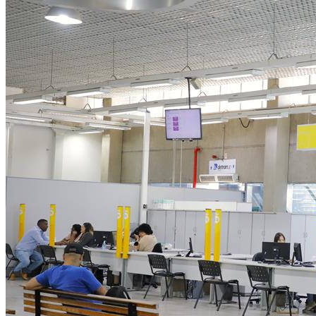
NBA
NFL
Fórmula 1
UFC
Tênis (ATP)
MLB
NHL
Atletismo
Vôlei
NBB
Competições de Futebol
Brasileirão Série A
Brasileirão Série B
Paulistão
Copa do Brasil
Libertadores
Sul-Americana
Copa América
Champions League
Premier League
La Liga
Bundesliga
Mundial 2026