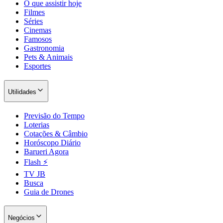
O que assistir hoje
Filmes
Séries
Cinemas
Famosos
Gastronomia
Pets & Animais
Esportes
Utilidades
Previsão do Tempo
São Paulo
Loterias
Cotações & Câmbio
Horóscopo Diário
Barueri Agora
Flash ⚡
TV JB
Busca
Guia de Drones
Negócios