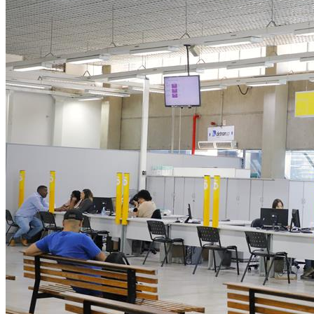
Copa do Brasil
Libertadores
Sul-Americana
Copa América
Champions League
Premier League
La Liga
Bundesliga
Mundial 2026
Times - Ir direto