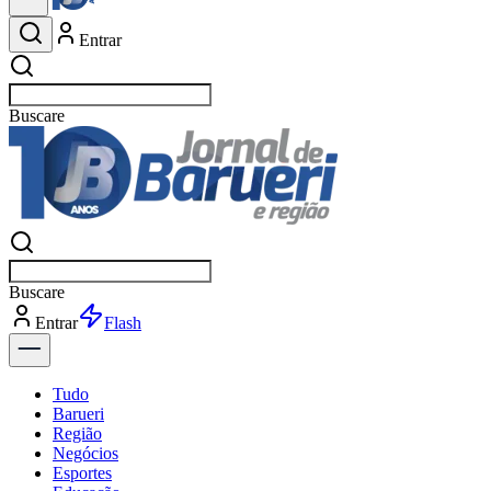
Entrar
Buscar
esportes
Buscar
esportes
Entrar
Flash
Tudo
Barueri
Região
Negócios
Esportes