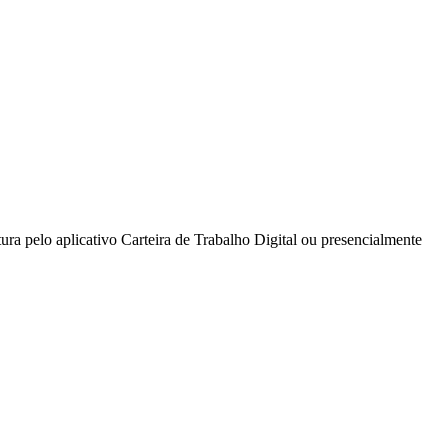
ra pelo aplicativo Carteira de Trabalho Digital ou presencialmente
des da Região
Cotia
Cruz Preta
Engenho Novo
Fazenda
im Iracema
Jardim Itaquiti
Jardim Julio
Jardim Líbano
Jardim Maria
vestre
Jardim Silveira
Jardim Tupã
Jardim Tupanci
Mutinga
Nova
arnaíba
Silveira
Tamboré
Vale do Sol
Vila Barros
Vila Boa Vista
Vila do