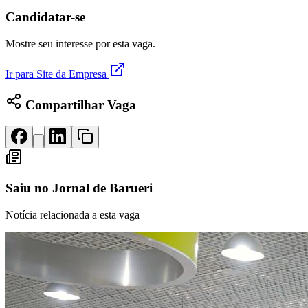
Panorama Econômico
Candidatar-se
Para Sua Empresa
Mostre seu interesse por esta vaga.
Anuncie no Portal
Verificar Empresa
Novo
Ir para Site da Empresa
Anunciar Vagas
Novo
Publicidade Legal
Compartilhar Vaga
NBA
NFL
Fórmula 1
UFC
Tênis (ATP)
MLB
Saiu no
Jornal de Barueri
NHL
Atletismo
Notícia relacionada a esta vaga
Vôlei
NBB
Competições de Futebol
Brasileirão Série A
Brasileirão Série B
Paulistão