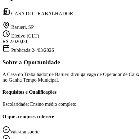
Política
Eleições
CASA DO TRABALHADOR
Esportes
Saúde
Segurança
Barueri, SP
Cultura
Efetivo (CLT)
Meio Ambiente
R$ 2.020,00
Obras
Educação
Publicada
24/03/2026
Bairros de Barueri
Sobre a Oportunidade
Selecione sua região
Para notícias da sua região
A Casa do Trabalhador de Barueri divulga vaga de Operador de Caixa 
no Ganha Tempo Municipal.
Aldeia
Aldeia da Serra
Aldeia de Barueri
Alphaville
Bairro Jubran
Belva
Requisitos e Qualificações
Militar
Itapevi
Jandira
Jardim Audir
Jardim Belval
Jardim Califórnia
Jard
Cristina
Jardim Maria Helena
Jardim Mutinga
Jardim Paraíso
Jardim Pau
Aldeinha
Osasco
Parque dos Camargos
Parque Imperial
Parque Santa L
Escolaridade: Ensino médio completo.
Conde
Vila Engenho Novo
Vila Márcia
Vila Nossa Sra. da Escada
Vila
Para Sua Empresa
O que a empresa oferece
Anuncie no Portal
Guia de Empresas
Vale-transporte
Divulgar Vagas
Novo