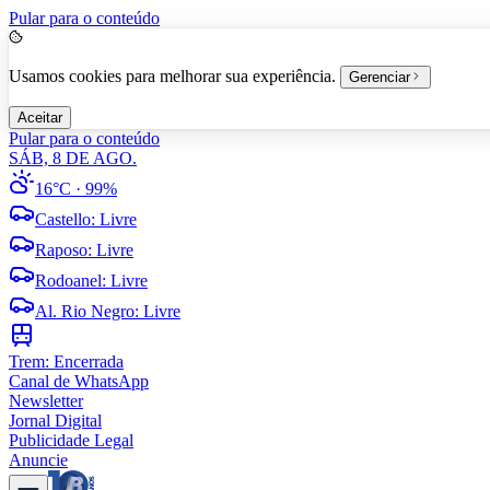
Pular para o conteúdo
Usamos cookies para melhorar sua experiência.
Gerenciar
Aceitar
Pular para o conteúdo
SÁB, 8 DE AGO.
16°C
· 99%
Castello
:
Livre
Raposo
:
Livre
Rodoanel
:
Livre
Al. Rio Negro
:
Livre
Trem:
Encerrada
Canal de WhatsApp
Newsletter
Jornal Digital
Publicidade Legal
Anuncie