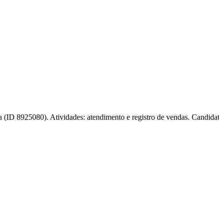
(ID 8925080). Atividades: atendimento e registro de vendas. Candidatu
l
Bethaville
Boa Vista
Califórnia
Carapicuíba
Centro
Chácaras Marco
Cida
im dos Altos
Jardim dos Camargos
Jardim Esperança
Jardim Graziela
Jard
lista
Jardim Reginalice
Jardim São Luís
Jardim São Pedro
Jardim São Sil
uzia
Parque Viana
Pirapora do Bom Jesus
Recanto Phrynéa
Santana de P
 Porto
Votupoca