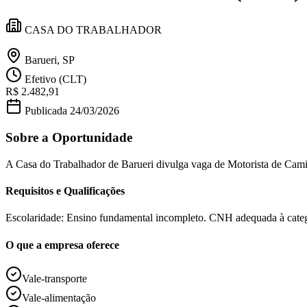
Política
Eleições
CASA DO TRABALHADOR
Esportes
Saúde
Segurança
Barueri, SP
Cultura
Efetivo (CLT)
Meio Ambiente
R$ 2.482,91
Obras
Educação
Publicada
24/03/2026
Bairros de Barueri
Sobre a Oportunidade
Selecione sua região
Para notícias da sua região
A Casa do Trabalhador de Barueri divulga vaga de Motorista de Cami
Requisitos e Qualificações
Aldeia
Aldeia da Serra
Aldeia de Barueri
Alphaville
Bairro Jubran
Belva
Militar
Itapevi
Jandira
Jardim Audir
Jardim Belval
Jardim Califórnia
Jard
Cristina
Jardim Maria Helena
Jardim Mutinga
Jardim Paraíso
Jardim Pau
Escolaridade: Ensino fundamental incompleto. CNH adequada à categ
Aldeinha
Osasco
Parque dos Camargos
Parque Imperial
Parque Santa L
Conde
Vila Engenho Novo
Vila Márcia
Vila Nossa Sra. da Escada
Vila
O que a empresa oferece
Para Sua Empresa
Anuncie no Portal
Vale-transporte
Guia de Empresas
Vale-alimentação
Divulgar Vagas
Novo