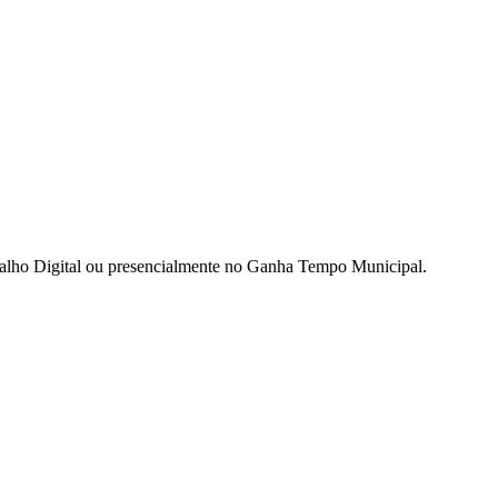
balho Digital ou presencialmente no Ganha Tempo Municipal.
des da Região
Cotia
Cruz Preta
Engenho Novo
Fazenda
im Iracema
Jardim Itaquiti
Jardim Julio
Jardim Líbano
Jardim Maria
vestre
Jardim Silveira
Jardim Tupã
Jardim Tupanci
Mutinga
Nova
arnaíba
Silveira
Tamboré
Vale do Sol
Vila Barros
Vila Boa Vista
Vila do