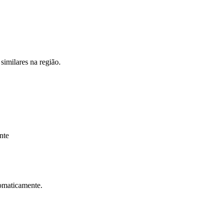
similares na região.
Corinthians
nte
tomaticamente.