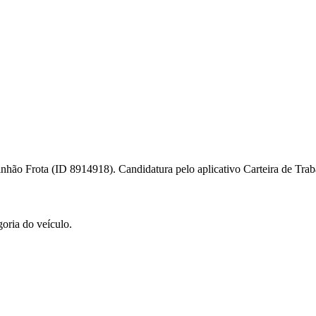
nhão Frota (ID 8914918). Candidatura pelo aplicativo Carteira de Tra
l
Bethaville
Boa Vista
Califórnia
Carapicuíba
Centro
Chácaras Marco
Cida
im dos Altos
Jardim dos Camargos
Jardim Esperança
Jardim Graziela
Jard
lista
Jardim Reginalice
Jardim São Luís
Jardim São Pedro
Jardim São Sil
oria do veículo.
uzia
Parque Viana
Pirapora do Bom Jesus
Recanto Phrynéa
Santana de P
 Porto
Votupoca