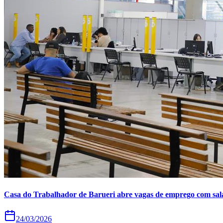
Copa do Brasil
Libertadores
Sul-Americana
Copa América
Champions League
Premier League
La Liga
Bundesliga
Mundial 2026
Times - Ir direto
Casa do Trabalhador de Barueri abre vagas de emprego com salár
24/03/2026