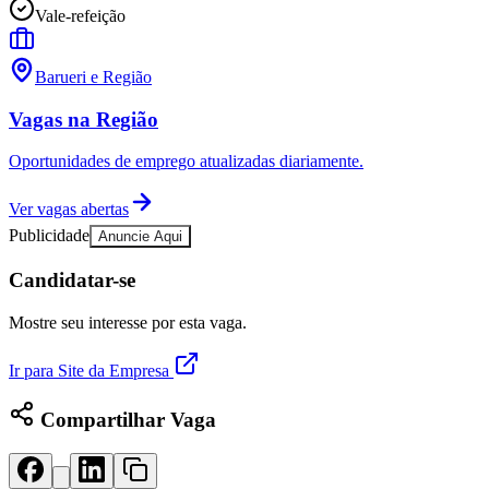
Publicidade Legal
Vale-refeição
Negócios Regionais
Turismo
Barueri e Região
Segurança Regional
Hospitais Estaduais
Vagas na Região
Parques & Represas
Oportunidades de emprego atualizadas diariamente.
Cidades da Região
Santana de Parnaíba
Osasco
Carapicuíba
Jandira
Itapevi
Cotia
Pirapora 
Para Sua Empresa
Ver vagas abertas
Publicidade
Anuncie Aqui
Anuncie Regional
Guia de Empresas
Candidatar-se
Vagas na Região
Novo
Hub de Negócios
Mostre seu interesse por esta vaga.
Guia Comercial
Selo Verificado
Ir para Site da Empresa
Portal Educacional
Agenda de Vestibulares
Vagas de Emprego
Compartilhar Vaga
Concursos
Panorama Econômico