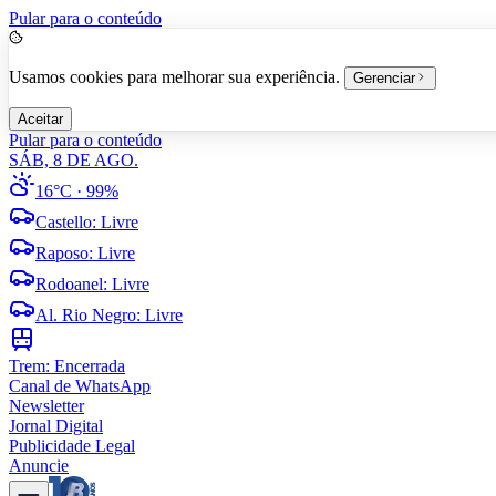
Pular para o conteúdo
Usamos cookies para melhorar sua experiência.
Gerenciar
Aceitar
Pular para o conteúdo
SÁB, 8 DE AGO.
16°C
· 99%
Castello
:
Livre
Raposo
:
Livre
Rodoanel
:
Livre
Al. Rio Negro
:
Livre
Trem:
Encerrada
Canal de WhatsApp
Newsletter
Jornal Digital
Publicidade Legal
Anuncie