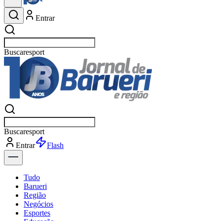
Entrar
Buscar
esportes
Buscar
esportes
Entrar
Flash
Tudo
Barueri
Região
Negócios
Esportes