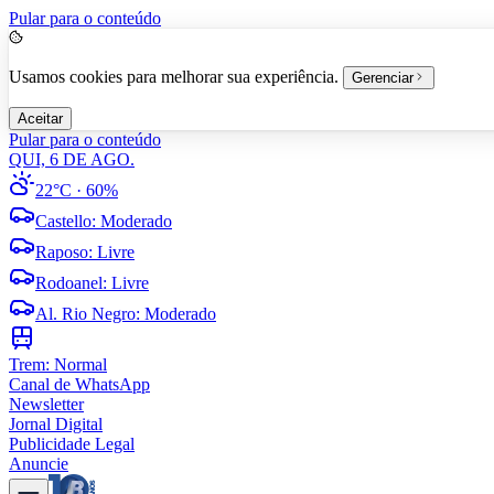
Pular para o conteúdo
Usamos cookies para melhorar sua experiência.
Gerenciar
Aceitar
Pular para o conteúdo
QUI, 6 DE AGO.
22°C
· 60%
Castello
:
Moderado
Raposo
:
Livre
Rodoanel
:
Livre
Al. Rio Negro
:
Moderado
Trem:
Normal
Canal de WhatsApp
Newsletter
Jornal Digital
Publicidade Legal
Anuncie