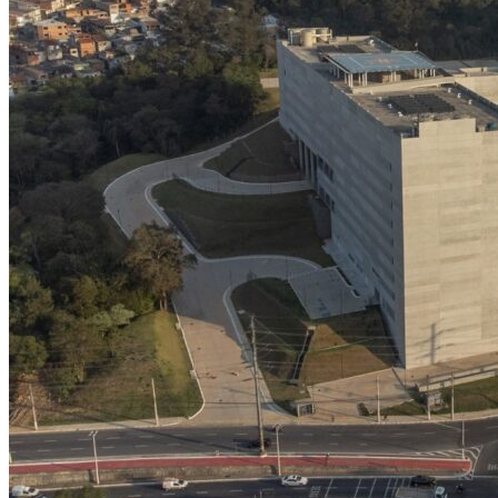
Copa do Brasil
Libertadores
Sul-Americana
Copa América
Champions League
Premier League
La Liga
Bundesliga
Mundial 2026
Times - Ir direto