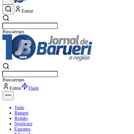
Entrar
Buscar
esportes
Buscar
esportes
Entrar
Flash
Tudo
Barueri
Região
Negócios
Esportes