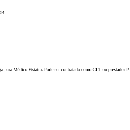
RB
ga para Médico Fisiatra. Pode ser contratado como CLT ou prestador PJ
l
Bethaville
Boa Vista
Califórnia
Carapicuíba
Centro
Chácaras Marco
Cida
im dos Altos
Jardim dos Camargos
Jardim Esperança
Jardim Graziela
Jard
lista
Jardim Reginalice
Jardim São Luís
Jardim São Pedro
Jardim São Sil
uzia
Parque Viana
Pirapora do Bom Jesus
Recanto Phrynéa
Santana de P
 Porto
Votupoca