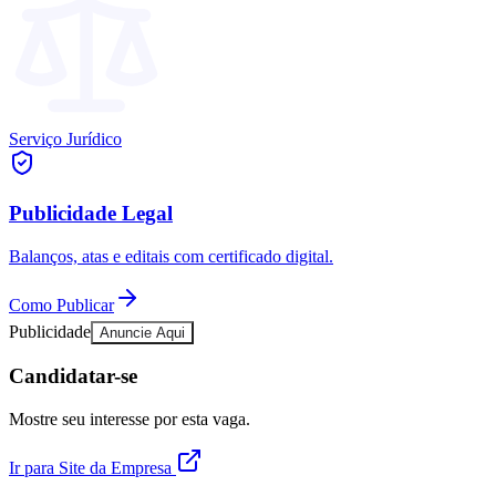
Publicidade Legal
Negócios Regionais
Turismo
Segurança Regional
Hospitais Estaduais
Parques & Represas
Serviço Jurídico
Cidades da Região
Santana de Parnaíba
Osasco
Carapicuíba
Jandira
Itapevi
Cotia
Pirapora 
Para Sua Empresa
Publicidade Legal
Anuncie Regional
Balanços, atas e editais com certificado digital.
Guia de Empresas
Vagas na Região
Novo
Como Publicar
Hub de Negócios
Publicidade
Anuncie Aqui
Guia Comercial
Selo Verificado
Candidatar-se
Portal Educacional
Agenda de Vestibulares
Mostre seu interesse por esta vaga.
Vagas de Emprego
Concursos
Ir para Site da Empresa
Panorama Econômico