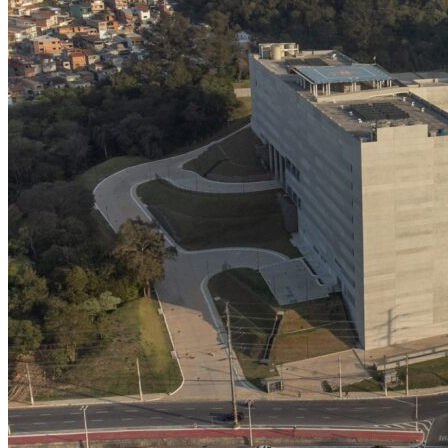
NBA
NFL
Fórmula 1
UFC
Tênis (ATP)
MLB
NHL
Atletismo
Vôlei
NBB
Competições de Futebol
Brasileirão Série A
Brasileirão Série B
Paulistão
Copa do Brasil
Libertadores
Sul-Americana
Copa América
Champions League
Premier League
La Liga
Bundesliga
Mundial 2026