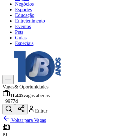
Negócios
Esportes
Educação
Entretenimento
Eventos
Pets
Guias
Especiais
Explore Tudo
Últimas Notícias
Previsão do Tempo
Trânsito e Rotas
Dia a Dia & Lazer
Vagas
& Oportunidades
Transportes
11.445
vagas abertas
Gastronomia
+
997
7d
Cinema & Shows
Jogos
Novo
Entrar
Para Sua Empresa
Voltar para Vagas
Anuncie no Portal
PJ
Cadastrar Empresa