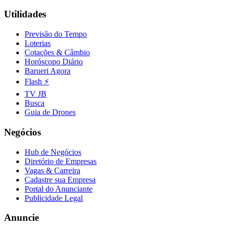
Fluminense
Utilidades
Previsão do Tempo
Loterias
Cotações & Câmbio
Horóscopo Diário
Barueri Agora
Flash ⚡
TV JB
Busca
Guia de Drones
Negócios
Hub de Negócios
Diretório de Empresas
Vagas & Carreira
Cadastre sua Empresa
Portal do Anunciante
Publicidade Legal
Anuncie