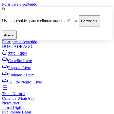
Pular para o conteúdo
Usamos cookies para melhorar sua experiência.
Gerenciar
Aceitar
Pular para o conteúdo
DOM, 9 DE AGO.
23°C
· 68%
Castello
:
Livre
Raposo
:
Livre
Rodoanel
:
Livre
Al. Rio Negro
:
Livre
Trem:
Normal
Canal de WhatsApp
Newsletter
Jornal Digital
Publicidade Legal