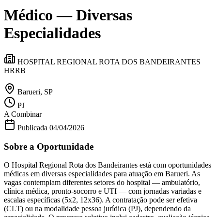
Divulgar Vagas
Novo
Médico — Diversas
Publicidade Legal
Política
Especialidades
Eleições
Esportes
Saúde
HOSPITAL REGIONAL ROTA DOS BANDEIRANTES
Segurança
HRRB
Cultura
Meio Ambiente
Obras
Barueri, SP
Educação
PJ
Bairros de Barueri
A Combinar
Publicada
04/04/2026
Selecione sua região
Para notícias da sua região
Sobre a Oportunidade
Aldeia
Aldeia da Serra
Aldeia de Barueri
Alphaville
Bairro
O Hospital Regional Rota dos Bandeirantes está com oportunidades
Jubran
Belval
Bethaville
Boa
médicas em diversas especialidades para atuação em Barueri. As
Vista
Califórnia
Carapicuíba
Centro
Chácaras Marco
Cidades da
vagas contemplam diferentes setores do hospital — ambulatório,
Região
Cotia
Cruz Preta
Engenho Novo
Fazenda
clínica médica, pronto-socorro e UTI — com jornadas variadas e
Militar
Itapevi
Jandira
Jardim Audir
Jardim Belval
Jardim
escalas específicas (5x2, 12x36). A contratação pode ser efetiva
Califórnia
Jardim dos Altos
Jardim dos Camargos
Jardim
(CLT) ou na modalidade pessoa jurídica (PJ), dependendo da
Esperança
Jardim Graziela
Jardim Iracema
Jardim Itaquiti
Jardim