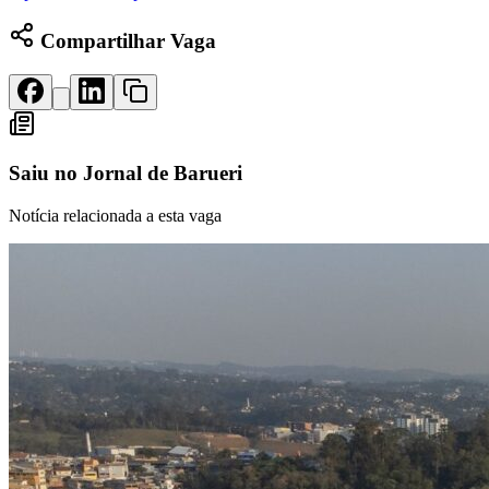
Rocha
Francisco Morato
Taboão da Serra
Embu das Artes
São Roque
Para Sua Empresa
Compartilhar Vaga
Anuncie Regional
Guia de Empresas
Vagas na Região
Novo
Hub de Negócios
Guia Comercial
Saiu no
Jornal de Barueri
Selo Verificado
Portal Educacional
Agenda de Vestibulares
Notícia relacionada a esta vaga
Vagas de Emprego
Concursos
Panorama Econômico
Panorama Econômico
Para Sua Empresa
Anuncie no Portal
Verificar Empresa
Novo
Anunciar Vagas
Novo
Publicidade Legal