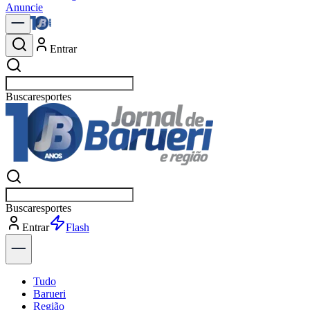
Anuncie
Entrar
Buscar
política
Buscar
política
Entrar
Flash
Tudo
Barueri
Região