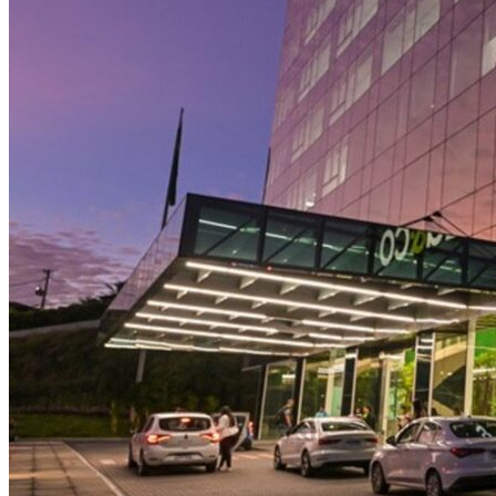
NBA
NFL
Fórmula 1
UFC
Tênis (ATP)
MLB
NHL
Atletismo
Vôlei
NBB
Competições de Futebol
Brasileirão Série A
Brasileirão Série B
Paulistão
Copa do Brasil
Libertadores
Sul-Americana
Copa América
Champions League
Premier League
La Liga
Bundesliga
Mundial 2026