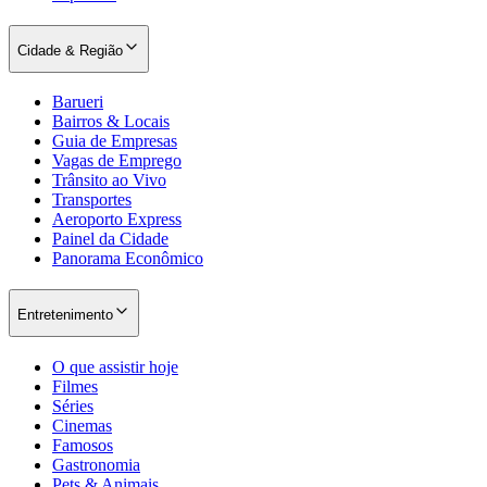
Cidade & Região
Barueri
Bairros & Locais
Guia de Empresas
Vagas de Emprego
Trânsito ao Vivo
Palmeiras
Transportes
Aeroporto Express
Painel da Cidade
Panorama Econômico
Entretenimento
O que assistir hoje
Filmes
Séries
Cinemas
Famosos
Gastronomia
Pets & Animais