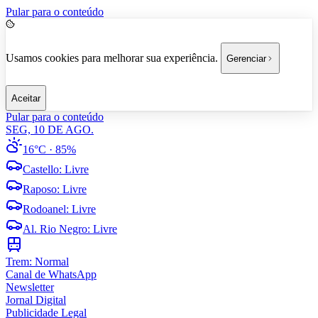
Pular para o conteúdo
Usamos cookies para melhorar sua experiência.
Gerenciar
Aceitar
Pular para o conteúdo
SEG, 10 DE AGO.
16°C
· 85%
Castello
:
Livre
Raposo
:
Livre
Rodoanel
:
Livre
Al. Rio Negro
:
Livre
Trem:
Normal
Canal de WhatsApp
Newsletter
Jornal Digital
Publicidade Legal