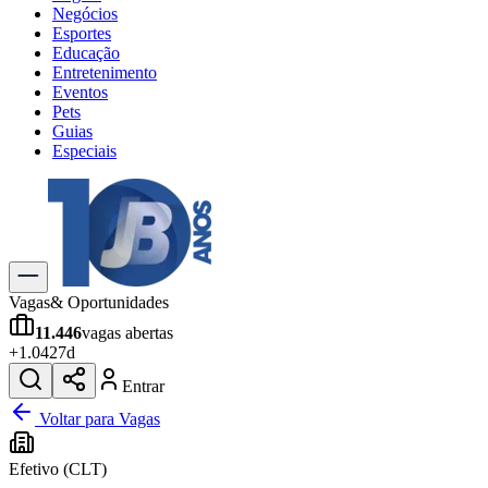
Negócios
Esportes
Educação
Entretenimento
Eventos
Pets
Guias
Especiais
Explore Tudo
Últimas Notícias
Previsão do Tempo
Trânsito e Rotas
Dia a Dia & Lazer
Vagas
& Oportunidades
Transportes
11.446
vagas abertas
Gastronomia
+
1.042
7d
Cinema & Shows
Jogos
Novo
Entrar
Para Sua Empresa
Voltar para Vagas
Anuncie no Portal
Efetivo (CLT)
Cadastrar Empresa