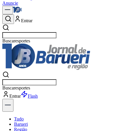
Anuncie
Entrar
Buscar
política
Buscar
política
Entrar
Flash
Tudo
Barueri
Região