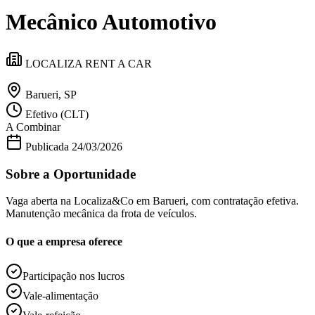
Divulgar Vagas
Novo
Mecânico Automotivo
Publicidade Legal
Política
Eleições
LOCALIZA RENT A CAR
Esportes
Saúde
Segurança
Barueri, SP
Cultura
Efetivo (CLT)
Meio Ambiente
A Combinar
Obras
Educação
Publicada
24/03/2026
Bairros de Barueri
Sobre a Oportunidade
Selecione sua região
Para notícias da sua região
Vaga aberta na Localiza&Co em Barueri, com contratação efetiva.
Manutenção mecânica da frota de veículos.
Aldeia
Aldeia da Serra
Aldeia de Barueri
Alphaville
Bairro
O que a empresa oferece
Jubran
Belval
Bethaville
Boa
Vista
Califórnia
Carapicuíba
Centro
Chácaras Marco
Cidades da
Região
Cotia
Cruz Preta
Engenho Novo
Fazenda
Participação nos lucros
Militar
Itapevi
Jandira
Jardim Audir
Jardim Belval
Jardim
Califórnia
Jardim dos Altos
Jardim dos Camargos
Jardim
Vale-alimentação
Esperança
Jardim Graziela
Jardim Iracema
Jardim Itaquiti
Jardim