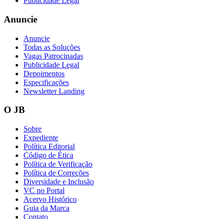
Publicidade Legal
Anuncie
Anuncie
Vasco
Todas as Soluções
Vagas Patrocinadas
Publicidade Legal
Depoimentos
Especificações
Newsletter Landing
O JB
Sobre
Expediente
Política Editorial
Código de Ética
Política de Verificação
Política de Correções
Diversidade e Inclusão
VC no Portal
Acervo Histórico
Guia da Marca
Contato