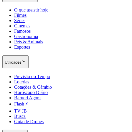
O que assistir hoje
Filmes
Séries
Cinemas
Famosos
Gastronomia
Pets & Animais
Esportes
Utilidades
São Paulo
Previsão do Tempo
Loterias
Cotações & Câmbio
Horóscopo Diário
Barueri Agora
Flash ⚡
TV JB
Busca
Guia de Drones