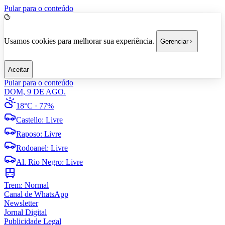
Pular para o conteúdo
Usamos cookies para melhorar sua experiência.
Gerenciar
Aceitar
Pular para o conteúdo
DOM, 9 DE AGO.
18°C
· 77%
Castello
:
Livre
Raposo
:
Livre
Rodoanel
:
Livre
Al. Rio Negro
:
Livre
Trem:
Normal
Canal de WhatsApp
Newsletter
Jornal Digital
Publicidade Legal