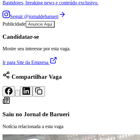
Rocha
Francisco Morato
Taboão da Serra
Embu das Artes
São Roque
Bastidores, breaking news e conteúdo exclusivo.
Para Sua Empresa
Seguir
@jornaldebarueri
Anuncie Regional
Guia de Empresas
Publicidade
Anuncie Aqui
Vagas na Região
Novo
Candidatar-se
Hub de Negócios
Guia Comercial
Mostre seu interesse por esta vaga.
Selo Verificado
Portal Educacional
Agenda de Vestibulares
Ir para Site da Empresa
Vagas de Emprego
Concursos
Compartilhar Vaga
Panorama Econômico
Panorama Econômico
Para Sua Empresa
Saiu no
Jornal de Barueri
Anuncie no Portal
Verificar Empresa
Novo
Anunciar Vagas
Novo
Notícia relacionada a esta vaga
Publicidade Legal