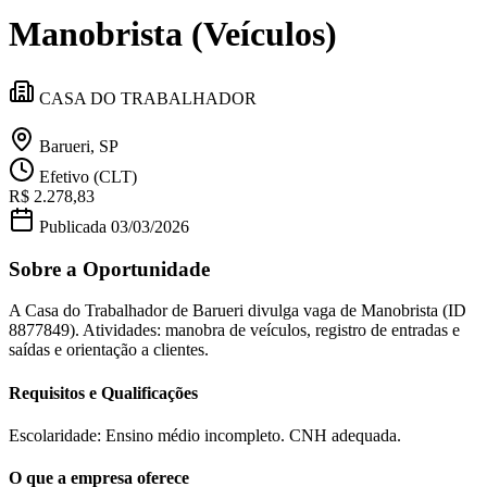
Divulgar Vagas
Novo
Manobrista (Veículos)
Publicidade Legal
Política
Eleições
CASA DO TRABALHADOR
Esportes
Saúde
Segurança
Barueri, SP
Cultura
Efetivo (CLT)
Meio Ambiente
R$ 2.278,83
Obras
Educação
Publicada
03/03/2026
Bairros de Barueri
Sobre a Oportunidade
Selecione sua região
Para notícias da sua região
A Casa do Trabalhador de Barueri divulga vaga de Manobrista (ID
8877849). Atividades: manobra de veículos, registro de entradas e
saídas e orientação a clientes.
Aldeia
Aldeia da Serra
Aldeia de Barueri
Alphaville
Bairro
Jubran
Belval
Bethaville
Boa
Requisitos e Qualificações
Vista
Califórnia
Carapicuíba
Centro
Chácaras Marco
Cidades da
Região
Cotia
Cruz Preta
Engenho Novo
Fazenda
Militar
Itapevi
Jandira
Jardim Audir
Jardim Belval
Jardim
Escolaridade: Ensino médio incompleto. CNH adequada.
Califórnia
Jardim dos Altos
Jardim dos Camargos
Jardim
Esperança
Jardim Graziela
Jardim Iracema
Jardim Itaquiti
Jardim
O que a empresa oferece