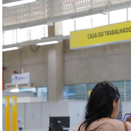
NBA
NFL
Fórmula 1
UFC
Tênis (ATP)
MLB
NHL
Atletismo
Vôlei
NBB
Competições de Futebol
Brasileirão Série A
Brasileirão Série B
Paulistão
Copa do Brasil
Libertadores
Sul-Americana
Copa América
Champions League
Premier League
La Liga
Bundesliga
Mundial 2026