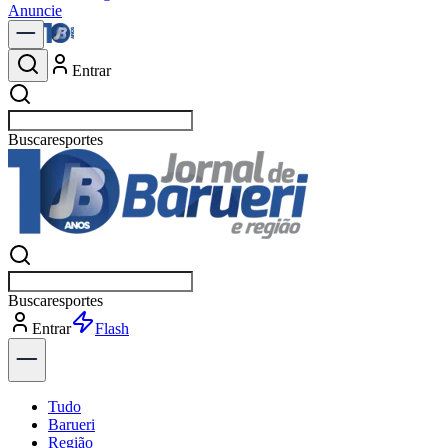
Anuncie
Entrar
Buscar
políti
Buscar
políti
Entrar
Flash
Tudo
Barueri
Região