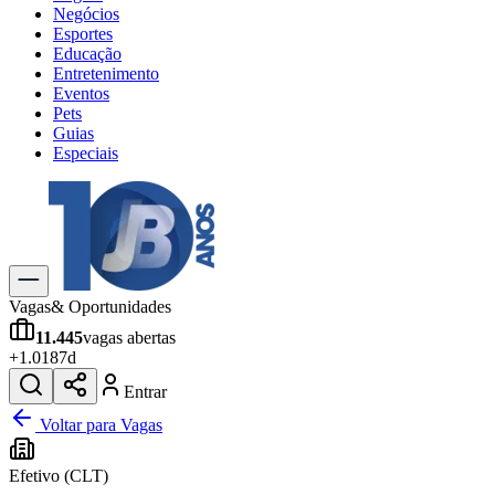
Negócios
Esportes
Educação
Entretenimento
Eventos
Pets
Guias
Especiais
Explore Tudo
Últimas Notícias
Previsão do Tempo
Trânsito e Rotas
Dia a Dia & Lazer
Vagas
& Oportunidades
Transportes
11.445
vagas abertas
Gastronomia
+
1.018
7d
Cinema & Shows
Jogos
Novo
Entrar
Para Sua Empresa
Voltar para Vagas
Anuncie no Portal
Efetivo (CLT)
Cadastrar Empresa