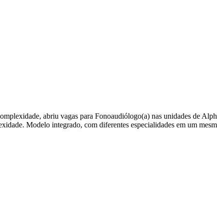
complexidade, abriu vagas para Fonoaudiólogo(a) nas unidades de Alp
xidade. Modelo integrado, com diferentes especialidades em um mesmo
l
Bethaville
Boa Vista
Califórnia
Carapicuíba
Centro
Chácaras Marco
Cida
im dos Altos
Jardim dos Camargos
Jardim Esperança
Jardim Graziela
Jard
lista
Jardim Reginalice
Jardim São Luís
Jardim São Pedro
Jardim São Sil
uzia
Parque Viana
Pirapora do Bom Jesus
Recanto Phrynéa
Santana de P
 Porto
Votupoca