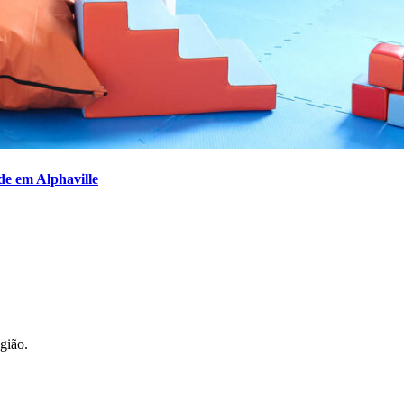
de em Alphaville
Corinthians
gião.