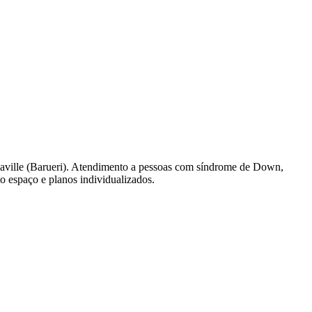
haville (Barueri). Atendimento a pessoas com síndrome de Down,
 espaço e planos individualizados.
des da Região
Cotia
Cruz Preta
Engenho Novo
Fazenda
im Iracema
Jardim Itaquiti
Jardim Julio
Jardim Líbano
Jardim Maria
vestre
Jardim Silveira
Jardim Tupã
Jardim Tupanci
Mutinga
Nova
arnaíba
Silveira
Tamboré
Vale do Sol
Vila Barros
Vila Boa Vista
Vila do