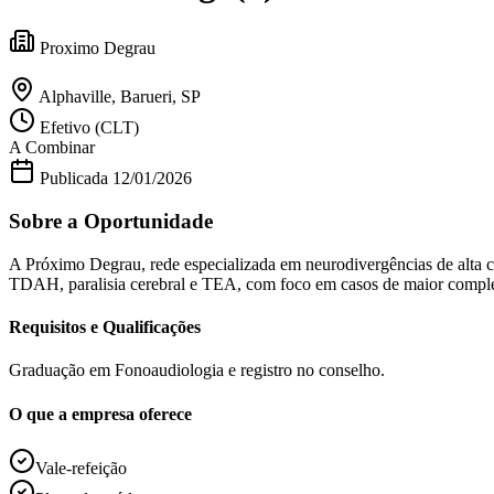
Política
Eleições
Proximo Degrau
Esportes
Saúde
Segurança
Alphaville, Barueri, SP
Cultura
Efetivo (CLT)
Meio Ambiente
A Combinar
Obras
Educação
Publicada
12/01/2026
Bairros de Barueri
Sobre a Oportunidade
Selecione sua região
Para notícias da sua região
A Próximo Degrau, rede especializada em neurodivergências de alta 
TDAH, paralisia cerebral e TEA, com foco em casos de maior comple
Aldeia
Aldeia da Serra
Aldeia de Barueri
Alphaville
Bairro Jubran
Belva
Requisitos e Qualificações
Militar
Itapevi
Jandira
Jardim Audir
Jardim Belval
Jardim Califórnia
Jard
Cristina
Jardim Maria Helena
Jardim Mutinga
Jardim Paraíso
Jardim Pau
Aldeinha
Osasco
Parque dos Camargos
Parque Imperial
Parque Santa L
Graduação em Fonoaudiologia e registro no conselho.
Conde
Vila Engenho Novo
Vila Márcia
Vila Nossa Sra. da Escada
Vila
Para Sua Empresa
O que a empresa oferece
Anuncie no Portal
Guia de Empresas
Vale-refeição
Divulgar Vagas
Novo