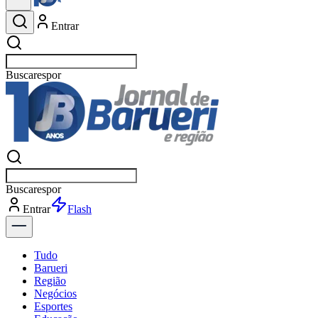
Entrar
Buscar
esportes
Buscar
esportes
Entrar
Flash
Tudo
Barueri
Região
Negócios
Esportes