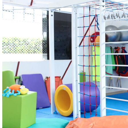
Copa do Brasil
Libertadores
Sul-Americana
Copa América
Champions League
Premier League
La Liga
Bundesliga
Mundial 2026
Times - Ir direto