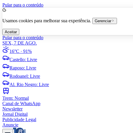
Pular para o conteúdo
Usamos cookies para melhorar sua experiência.
Gerenciar
Aceitar
Pular para o conteúdo
SEX, 7 DE AGO.
16°C
· 91%
Castello
:
Livre
Raposo
:
Livre
Rodoanel
:
Livre
Al. Rio Negro
:
Livre
Trem:
Normal
Canal de WhatsApp
Newsletter
Jornal Digital
Publicidade Legal
Anuncie