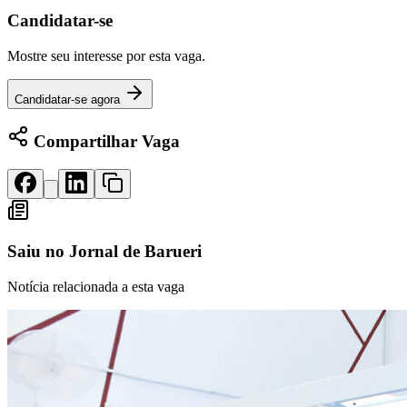
Panorama Econômico
Candidatar-se
Para Sua Empresa
Mostre seu interesse por esta vaga.
Anuncie no Portal
Verificar Empresa
Novo
Candidatar-se agora
Anunciar Vagas
Novo
Publicidade Legal
Compartilhar Vaga
NBA
NFL
Fórmula 1
UFC
Tênis (ATP)
MLB
Saiu no
Jornal de Barueri
NHL
Atletismo
Notícia relacionada a esta vaga
Vôlei
NBB
Competições de Futebol
Brasileirão Série A
Brasileirão Série B
Paulistão