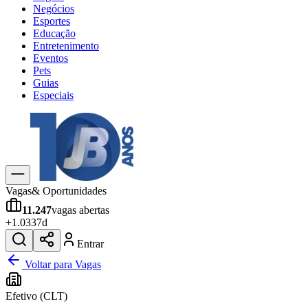
Negócios
Esportes
Educação
Entretenimento
Eventos
Pets
Guias
Especiais
Explore Tudo
Últimas Notícias
Previsão do Tempo
Trânsito e Rotas
Dia a Dia & Lazer
Vagas
& Oportunidades
Transportes
11.247
vagas abertas
Gastronomia
+
1.033
7d
Cinema & Shows
Jogos
Novo
Entrar
Para Sua Empresa
Voltar para Vagas
Anuncie no Portal
Efetivo (CLT)
Cadastrar Empresa