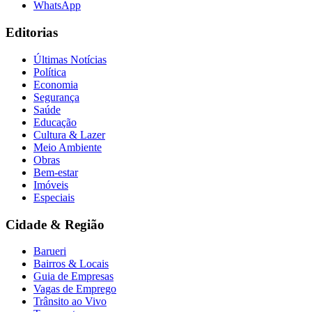
WhatsApp
Editorias
Últimas Notícias
Política
Economia
Segurança
Saúde
Educação
Cultura & Lazer
Meio Ambiente
Obras
Bem-estar
Imóveis
Especiais
Cidade & Região
Barueri
Bairros & Locais
Flamengo
Guia de Empresas
Vagas de Emprego
Trânsito ao Vivo