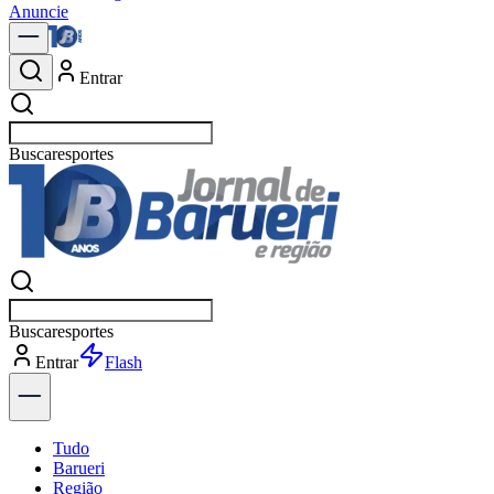
Anuncie
Entrar
Buscar
polí
Buscar
polí
Entrar
Flash
Tudo
Barueri
Região