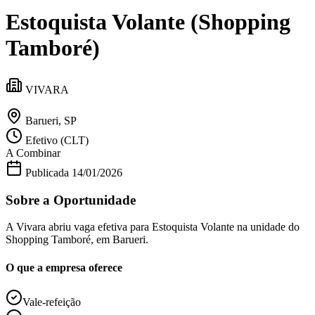
Divulgar Vagas
Novo
Estoquista Volante (Shopping
Publicidade Legal
Política
Tamboré)
Eleições
Esportes
Saúde
VIVARA
Segurança
Cultura
Meio Ambiente
Barueri, SP
Obras
Efetivo (CLT)
Educação
A Combinar
Bairros de Barueri
Publicada
14/01/2026
Sobre a Oportunidade
Selecione sua região
Para notícias da sua região
A Vivara abriu vaga efetiva para Estoquista Volante na unidade do
Aldeia
Aldeia da Serra
Aldeia de Barueri
Alphaville
Bairro
Shopping Tamboré, em Barueri.
Jubran
Belval
Bethaville
Boa
Vista
Califórnia
Carapicuíba
Centro
Chácaras Marco
Cidades da
O que a empresa oferece
Região
Cotia
Cruz Preta
Engenho Novo
Fazenda
Militar
Itapevi
Jandira
Jardim Audir
Jardim Belval
Jardim
Califórnia
Jardim dos Altos
Jardim dos Camargos
Jardim
Vale-refeição
Esperança
Jardim Graziela
Jardim Iracema
Jardim Itaquiti
Jardim