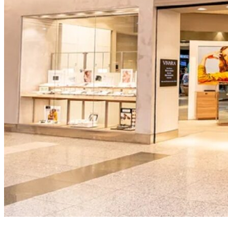
NBA
NFL
Fórmula 1
UFC
Tênis (ATP)
MLB
NHL
Atletismo
Vôlei
NBB
Competições de Futebol
Brasileirão Série A
Brasileirão Série B
Paulistão
Copa do Brasil
Libertadores
Sul-Americana
Copa América
Champions League
Premier League
La Liga
Bundesliga
Mundial 2026