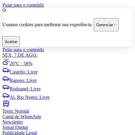
Pular para o conteúdo
Usamos cookies para melhorar sua experiência.
Gerenciar
Aceitar
Pular para o conteúdo
SEX, 7 DE AGO.
20°C
· 58%
Castello
:
Livre
Raposo
:
Livre
Rodoanel
:
Livre
Al. Rio Negro
:
Livre
Trem:
Normal
Canal de WhatsApp
Newsletter
Jornal Digital
Publicidade Legal