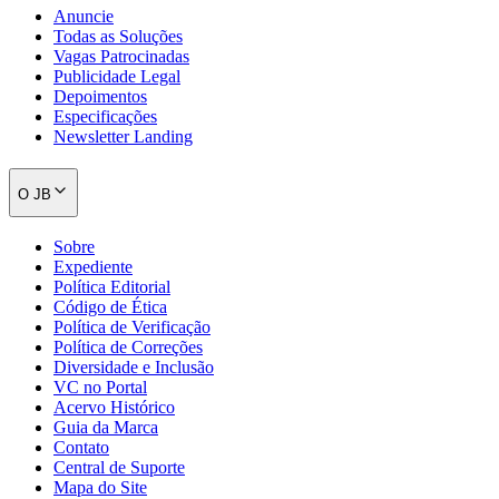
Anuncie
Todas as Soluções
Vagas Patrocinadas
Publicidade Legal
Depoimentos
Especificações
Newsletter Landing
O JB
Sobre
Expediente
Política Editorial
Código de Ética
Política de Verificação
Política de Correções
Santos
Diversidade e Inclusão
VC no Portal
Acervo Histórico
Guia da Marca
Contato
Central de Suporte
Mapa do Site