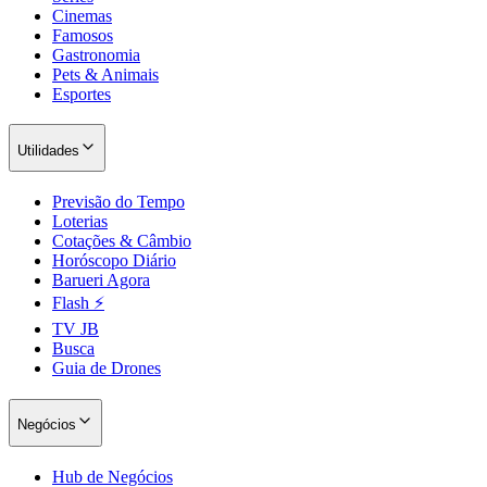
Cinemas
Famosos
Gastronomia
Pets & Animais
Esportes
Utilidades
Previsão do Tempo
Loterias
Cotações & Câmbio
Horóscopo Diário
Barueri Agora
Flash ⚡
TV JB
Busca
Guia de Drones
Negócios
Hub de Negócios