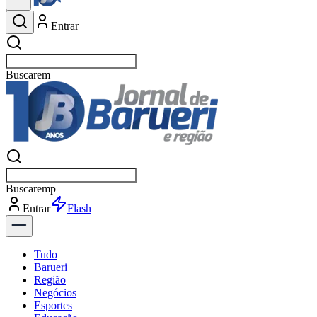
Entrar
Buscar
esportes
Buscar
esportes
Entrar
Flash
Tudo
Barueri
Região
Negócios
Esportes