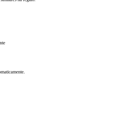
nte
Corinthians
tomaticamente.