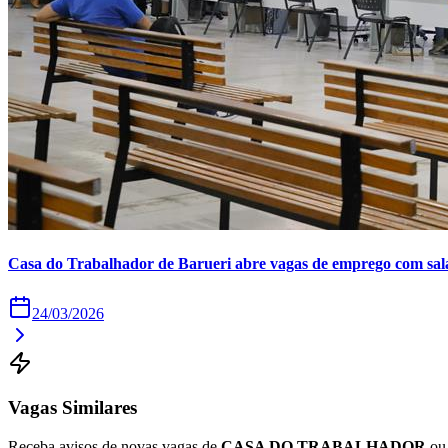
Copa do Brasil
Libertadores
Sul-Americana
Copa América
Champions League
Premier League
La Liga
Bundesliga
Mundial 2026
Times - Ir direto
Casa do Trabalhador de Barueri abre vagas de emprego com salár
24/03/2026
Vagas Similares
Receba avisos de novas vagas de
CASA DO TRABALHADOR
ou 