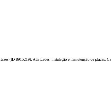
zes (ID 8915219). Atividades: instalação e manutenção de placas. Cand
l
Bethaville
Boa Vista
Califórnia
Carapicuíba
Centro
Chácaras Marco
Cida
im dos Altos
Jardim dos Camargos
Jardim Esperança
Jardim Graziela
Jard
lista
Jardim Reginalice
Jardim São Luís
Jardim São Pedro
Jardim São Sil
uzia
Parque Viana
Pirapora do Bom Jesus
Recanto Phrynéa
Santana de P
 Porto
Votupoca