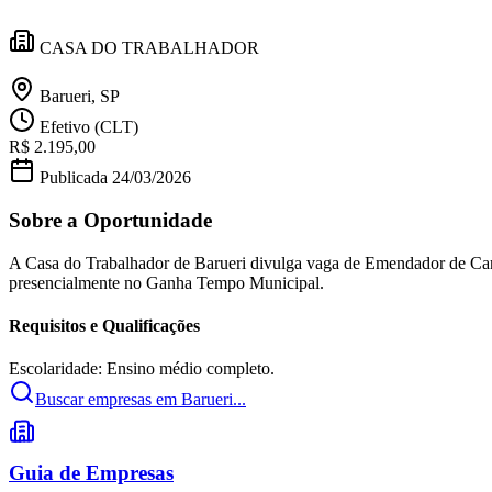
Política
Eleições
CASA DO TRABALHADOR
Esportes
Saúde
Segurança
Barueri, SP
Cultura
Efetivo (CLT)
Meio Ambiente
R$ 2.195,00
Obras
Educação
Publicada
24/03/2026
Bairros de Barueri
Sobre a Oportunidade
Selecione sua região
Para notícias da sua região
A Casa do Trabalhador de Barueri divulga vaga de Emendador de Carta
presencialmente no Ganha Tempo Municipal.
Aldeia
Aldeia da Serra
Aldeia de Barueri
Alphaville
Bairro Jubran
Belva
Requisitos e Qualificações
Militar
Itapevi
Jandira
Jardim Audir
Jardim Belval
Jardim Califórnia
Jard
Cristina
Jardim Maria Helena
Jardim Mutinga
Jardim Paraíso
Jardim Pau
Aldeinha
Osasco
Parque dos Camargos
Parque Imperial
Parque Santa L
Escolaridade: Ensino médio completo.
Conde
Vila Engenho Novo
Vila Márcia
Vila Nossa Sra. da Escada
Vila
Buscar empresas em Barueri...
Para Sua Empresa
Anuncie no Portal
Guia de Empresas
Guia de Empresas
Divulgar Vagas
Novo