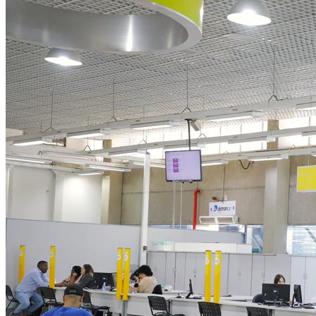
Panorama Econômico
Para Sua Empresa
Anuncie no Portal
Verificar Empresa
Novo
Anunciar Vagas
Novo
Publicidade Legal
NBA
NFL
Fórmula 1
UFC
Tênis (ATP)
MLB
NHL
Atletismo
Vôlei
NBB
Competições de Futebol
Brasileirão Série A
Brasileirão Série B
Paulistão