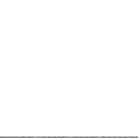
do Bom Jesus
Araçariguama
Cajamar
Caieiras
Franco da Rocha
Francisco 