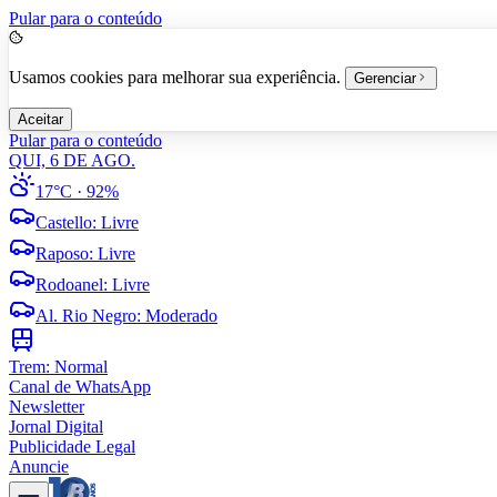
Pular para o conteúdo
Usamos cookies para melhorar sua experiência.
Gerenciar
Aceitar
Pular para o conteúdo
QUI, 6 DE AGO.
17°C
· 92%
Castello
:
Livre
Raposo
:
Livre
Rodoanel
:
Livre
Al. Rio Negro
:
Moderado
Trem:
Normal
Canal de WhatsApp
Newsletter
Jornal Digital
Publicidade Legal
Anuncie