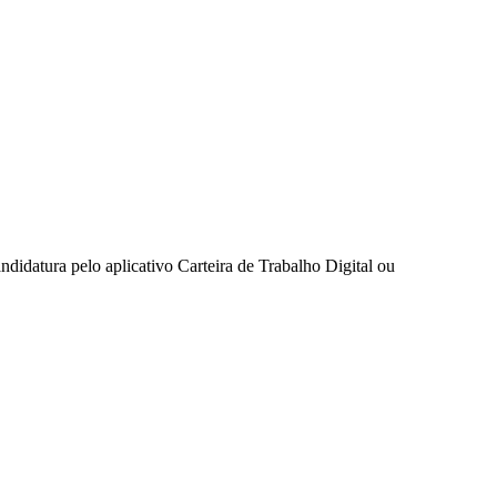
idatura pelo aplicativo Carteira de Trabalho Digital ou
des da Região
Cotia
Cruz Preta
Engenho Novo
Fazenda
im Iracema
Jardim Itaquiti
Jardim Julio
Jardim Líbano
Jardim Maria
vestre
Jardim Silveira
Jardim Tupã
Jardim Tupanci
Mutinga
Nova
arnaíba
Silveira
Tamboré
Vale do Sol
Vila Barros
Vila Boa Vista
Vila do