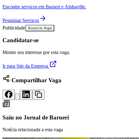
Publicidade Legal
Encontre serviços em Barueri e Alphaville.
Negócios Regionais
Turismo
Pesquisar Serviços
Segurança Regional
Publicidade
Anuncie Aqui
Hospitais Estaduais
Parques & Represas
Candidatar-se
Cidades da Região
Mostre seu interesse por esta vaga.
Santana de Parnaíba
Osasco
Carapicuíba
Jandira
Itapevi
Cotia
Pirapora 
Para Sua Empresa
Ir para Site da Empresa
Anuncie Regional
Guia de Empresas
Compartilhar Vaga
Vagas na Região
Novo
Hub de Negócios
Guia Comercial
Selo Verificado
Portal Educacional
Agenda de Vestibulares
Saiu no
Jornal de Barueri
Vagas de Emprego
Concursos
Notícia relacionada a esta vaga
Panorama Econômico