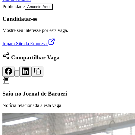
Rocha
Francisco Morato
Taboão da Serra
Embu das Artes
São Roque
Para Sua Empresa
Publicidade
Anuncie Aqui
Anuncie Regional
Candidatar-se
Guia de Empresas
Vagas na Região
Novo
Mostre seu interesse por esta vaga.
Hub de Negócios
Guia Comercial
Ir para Site da Empresa
Selo Verificado
Portal Educacional
Compartilhar Vaga
Agenda de Vestibulares
Vagas de Emprego
Concursos
Panorama Econômico
Panorama Econômico
Saiu no
Jornal de Barueri
Para Sua Empresa
Notícia relacionada a esta vaga
Anuncie no Portal
Verificar Empresa
Novo
Anunciar Vagas
Novo
Publicidade Legal