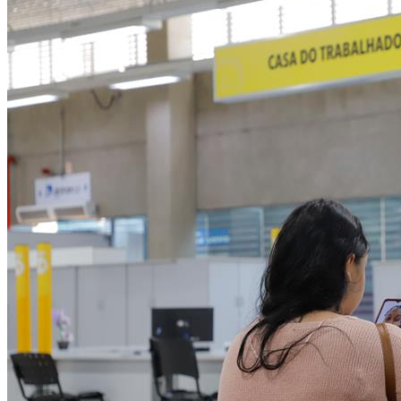
NBA
NFL
Fórmula 1
UFC
Tênis (ATP)
MLB
NHL
Atletismo
Vôlei
NBB
Competições de Futebol
Brasileirão Série A
Brasileirão Série B
Paulistão
Copa do Brasil
Libertadores
Sul-Americana
Copa América
Champions League
Premier League
La Liga
Bundesliga
Mundial 2026