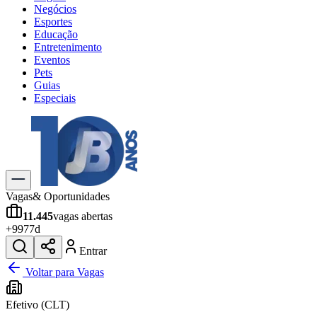
Negócios
Esportes
Educação
Entretenimento
Eventos
Pets
Guias
Especiais
Explore Tudo
Últimas Notícias
Previsão do Tempo
Trânsito e Rotas
Dia a Dia & Lazer
Vagas
& Oportunidades
Transportes
11.445
vagas abertas
Gastronomia
+
997
7d
Cinema & Shows
Jogos
Novo
Entrar
Para Sua Empresa
Voltar para Vagas
Anuncie no Portal
Efetivo (CLT)
Cadastrar Empresa