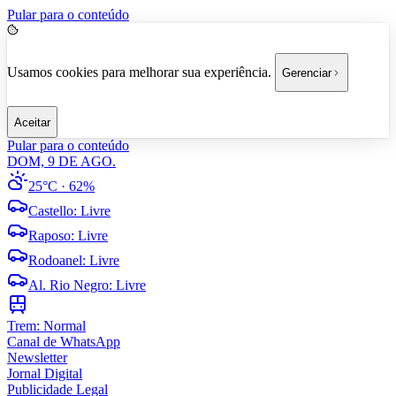
Pular para o conteúdo
Usamos cookies para melhorar sua experiência.
Gerenciar
Aceitar
Pular para o conteúdo
DOM, 9 DE AGO.
25°C
· 62%
Castello
:
Livre
Raposo
:
Livre
Rodoanel
:
Livre
Al. Rio Negro
:
Livre
Trem:
Normal
Canal de WhatsApp
Newsletter
Jornal Digital
Publicidade Legal