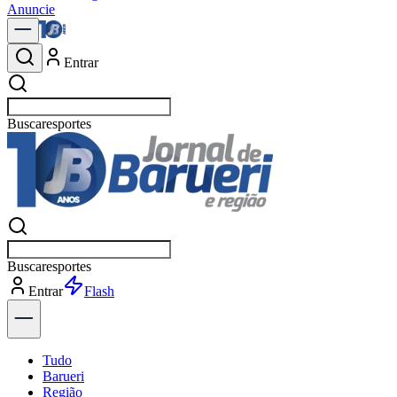
Anuncie
Entrar
Buscar
política
Buscar
política
Entrar
Flash
Tudo
Barueri
Região