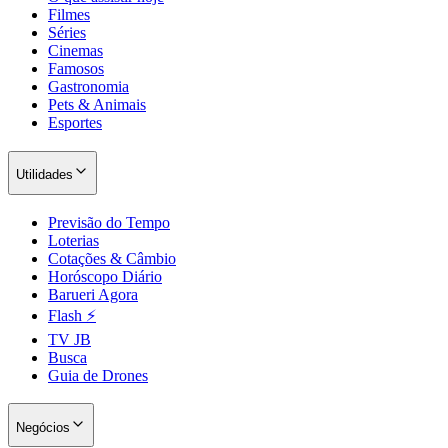
Filmes
Séries
Cinemas
Famosos
Gastronomia
Pets & Animais
Esportes
Utilidades
Previsão do Tempo
Loterias
São Paulo
Cotações & Câmbio
Horóscopo Diário
Barueri Agora
Flash ⚡
TV JB
Busca
Guia de Drones
Negócios