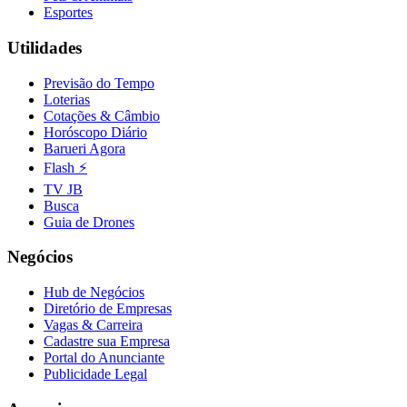
Esportes
Fluminense
Utilidades
Previsão do Tempo
Loterias
Cotações & Câmbio
Horóscopo Diário
Barueri Agora
Flash ⚡
TV JB
Busca
Guia de Drones
Negócios
Hub de Negócios
Diretório de Empresas
Vagas & Carreira
Cadastre sua Empresa
Portal do Anunciante
Publicidade Legal