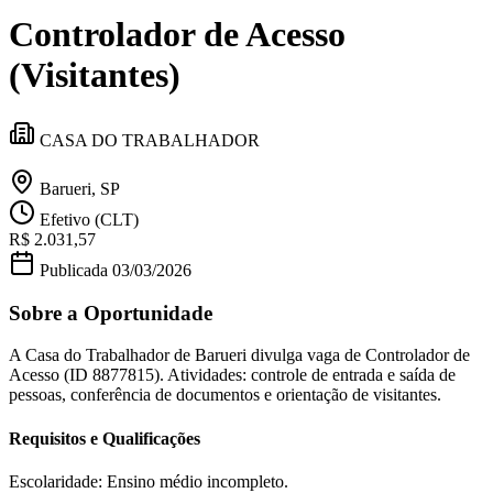
Divulgar Vagas
Novo
Controlador de Acesso
Publicidade Legal
Política
(Visitantes)
Eleições
Esportes
Saúde
CASA DO TRABALHADOR
Segurança
Cultura
Meio Ambiente
Barueri, SP
Obras
Efetivo (CLT)
Educação
R$ 2.031,57
Bairros de Barueri
Publicada
03/03/2026
Sobre a Oportunidade
Selecione sua região
Para notícias da sua região
A Casa do Trabalhador de Barueri divulga vaga de Controlador de
Aldeia
Aldeia da Serra
Aldeia de Barueri
Alphaville
Bairro
Acesso (ID 8877815). Atividades: controle de entrada e saída de
Jubran
Belval
Bethaville
Boa
pessoas, conferência de documentos e orientação de visitantes.
Vista
Califórnia
Carapicuíba
Centro
Chácaras Marco
Cidades da
Região
Cotia
Cruz Preta
Engenho Novo
Fazenda
Requisitos e Qualificações
Militar
Itapevi
Jandira
Jardim Audir
Jardim Belval
Jardim
Califórnia
Jardim dos Altos
Jardim dos Camargos
Jardim
Esperança
Jardim Graziela
Jardim Iracema
Jardim Itaquiti
Jardim
Escolaridade: Ensino médio incompleto.