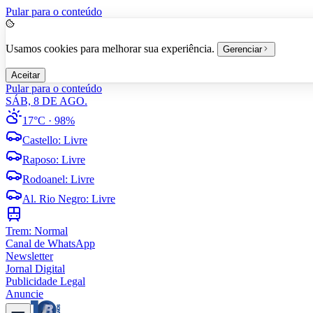
Pular para o conteúdo
Usamos cookies para melhorar sua experiência.
Gerenciar
Aceitar
Pular para o conteúdo
SÁB, 8 DE AGO.
17°C
· 98%
Castello
:
Livre
Raposo
:
Livre
Rodoanel
:
Livre
Al. Rio Negro
:
Livre
Trem:
Normal
Canal de WhatsApp
Newsletter
Jornal Digital
Publicidade Legal
Anuncie