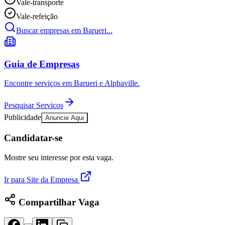
Vale-transporte
Publicidade Legal
Vale-refeição
Negócios Regionais
Buscar empresas em Barueri...
Turismo
Segurança Regional
Hospitais Estaduais
Parques & Represas
Guia de Empresas
Cidades da Região
Encontre serviços em Barueri e Alphaville.
Santana de Parnaíba
Osasco
Carapicuíba
Jandira
Itapevi
Cotia
Pirapora 
Para Sua Empresa
Pesquisar Serviços
Anuncie Regional
Publicidade
Anuncie Aqui
Guia de Empresas
Vagas na Região
Novo
Candidatar-se
Hub de Negócios
Guia Comercial
Mostre seu interesse por esta vaga.
Selo Verificado
Portal Educacional
Ir para Site da Empresa
Agenda de Vestibulares
Vagas de Emprego
Concursos
Compartilhar Vaga
Panorama Econômico