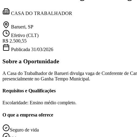
Política
Eleições
CASA DO TRABALHADOR
Esportes
Saúde
Segurança
Barueri, SP
Cultura
Efetivo (CLT)
Meio Ambiente
R$ 2.500,55
Obras
Educação
Publicada
31/03/2026
Bairros de Barueri
Sobre a Oportunidade
Selecione sua região
Para notícias da sua região
A Casa do Trabalhador de Barueri divulga vaga de Conferente de Carg
presencialmente no Ganha Tempo Municipal.
Aldeia
Aldeia da Serra
Aldeia de Barueri
Alphaville
Bairro Jubran
Belva
Requisitos e Qualificações
Militar
Itapevi
Jandira
Jardim Audir
Jardim Belval
Jardim Califórnia
Jard
Cristina
Jardim Maria Helena
Jardim Mutinga
Jardim Paraíso
Jardim Pau
Aldeinha
Osasco
Parque dos Camargos
Parque Imperial
Parque Santa L
Escolaridade: Ensino médio completo.
Conde
Vila Engenho Novo
Vila Márcia
Vila Nossa Sra. da Escada
Vila
Para Sua Empresa
O que a empresa oferece
Anuncie no Portal
Guia de Empresas
Seguro de vida
Divulgar Vagas
Novo