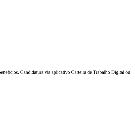
efícios. Candidatura via aplicativo Carteira de Trabalho Digital ou
des da Região
Cotia
Cruz Preta
Engenho Novo
Fazenda
im Iracema
Jardim Itaquiti
Jardim Julio
Jardim Líbano
Jardim Maria
vestre
Jardim Silveira
Jardim Tupã
Jardim Tupanci
Mutinga
Nova
arnaíba
Silveira
Tamboré
Vale do Sol
Vila Barros
Vila Boa Vista
Vila do