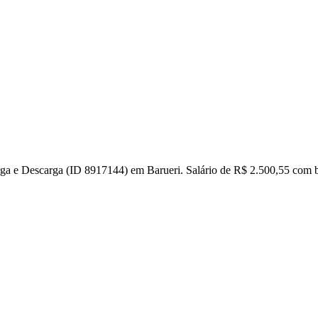
a e Descarga (ID 8917144) em Barueri. Salário de R$ 2.500,55 com ben
l
Bethaville
Boa Vista
Califórnia
Carapicuíba
Centro
Chácaras Marco
Cida
im dos Altos
Jardim dos Camargos
Jardim Esperança
Jardim Graziela
Jard
lista
Jardim Reginalice
Jardim São Luís
Jardim São Pedro
Jardim São Sil
uzia
Parque Viana
Pirapora do Bom Jesus
Recanto Phrynéa
Santana de P
 Porto
Votupoca