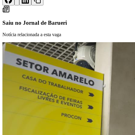
Panorama Econômico
Para Sua Empresa
Saiu no
Jornal de Barueri
Anuncie no Portal
Verificar Empresa
Novo
Notícia relacionada a esta vaga
Anunciar Vagas
Novo
Publicidade Legal
NBA
NFL
Fórmula 1
UFC
Tênis (ATP)
MLB
NHL
Atletismo
Vôlei
NBB
Competições de Futebol
Brasileirão Série A
Brasileirão Série B
Paulistão