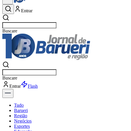
Entrar
Buscar
esportes
Buscar
esportes
Entrar
Flash
Tudo
Barueri
Região
Negócios
Esportes