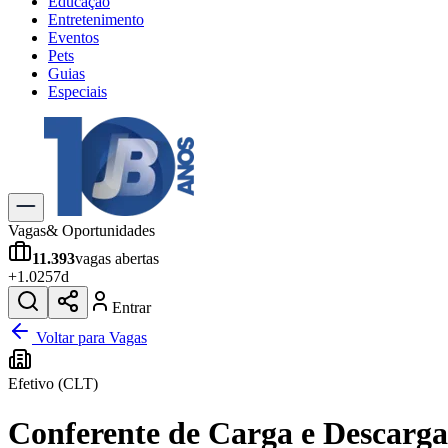
Educação
Entretenimento
Eventos
Pets
Guias
Especiais
Explore Tudo
Últimas Notícias
Previsão do Tempo
Trânsito e Rotas
Dia a Dia & Lazer
Vagas
& Oportunidades
Transportes
11.393
vagas abertas
Gastronomia
+
1.025
7d
Cinema & Shows
Jogos
Novo
Entrar
Para Sua Empresa
Voltar para Vagas
Anuncie no Portal
Efetivo (CLT)
Cadastrar Empresa
Divulgar Vagas
Novo
Conferente de Carga e Descarga
Publicidade Legal