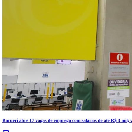
Copa do Brasil
Libertadores
Sul-Americana
Copa América
Champions League
Premier League
La Liga
Bundesliga
Mundial 2026
Times - Ir direto
Barueri abre 17 vagas de emprego com salários de até R$ 3 mil; 