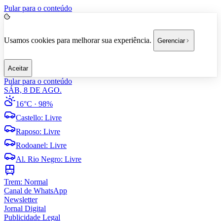
Pular para o conteúdo
Usamos cookies para melhorar sua experiência.
Gerenciar
Aceitar
Pular para o conteúdo
SÁB, 8 DE AGO.
16°C
· 98%
Castello
:
Livre
Raposo
:
Livre
Rodoanel
:
Livre
Al. Rio Negro
:
Livre
Trem:
Normal
Canal de WhatsApp
Newsletter
Jornal Digital
Publicidade Legal