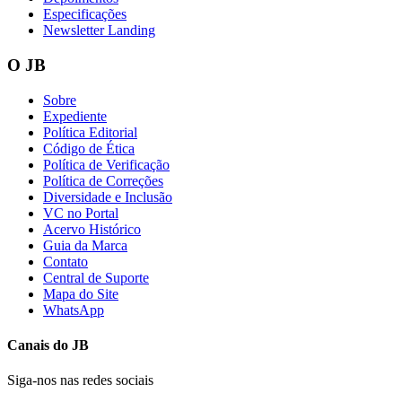
Especificações
Newsletter Landing
O JB
Vasco
Sobre
Expediente
Política Editorial
Código de Ética
Política de Verificação
Política de Correções
Diversidade e Inclusão
VC no Portal
Acervo Histórico
Guia da Marca
Contato
Central de Suporte
Mapa do Site
WhatsApp
Canais do
JB
Siga-nos nas redes sociais