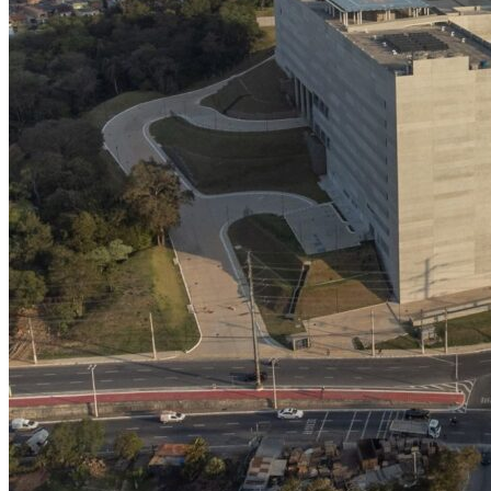
NBA
NFL
Fórmula 1
UFC
Tênis (ATP)
MLB
NHL
Atletismo
Vôlei
NBB
Competições de Futebol
Brasileirão Série A
Brasileirão Série B
Paulistão
Copa do Brasil
Libertadores
Sul-Americana
Copa América
Champions League
Premier League
La Liga
Bundesliga
Mundial 2026