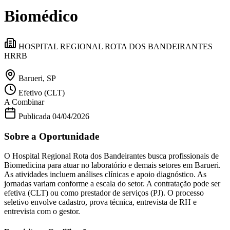
Divulgar Vagas
Novo
Biomédico
Publicidade Legal
Política
Eleições
HOSPITAL REGIONAL ROTA DOS BANDEIRANTES
Esportes
HRRB
Saúde
Segurança
Cultura
Barueri, SP
Meio Ambiente
Efetivo (CLT)
Obras
A Combinar
Educação
Publicada
04/04/2026
Bairros de Barueri
Sobre a Oportunidade
Selecione sua região
Para notícias da sua região
O Hospital Regional Rota dos Bandeirantes busca profissionais de
Biomedicina para atuar no laboratório e demais setores em Barueri.
Aldeia
Aldeia da Serra
Aldeia de Barueri
Alphaville
Bairro
As atividades incluem análises clínicas e apoio diagnóstico. As
Jubran
Belval
Bethaville
Boa
jornadas variam conforme a escala do setor. A contratação pode ser
Vista
Califórnia
Carapicuíba
Centro
Chácaras Marco
Cidades da
efetiva (CLT) ou como prestador de serviços (PJ). O processo
Região
Cotia
Cruz Preta
Engenho Novo
Fazenda
seletivo envolve cadastro, prova técnica, entrevista de RH e
Militar
Itapevi
Jandira
Jardim Audir
Jardim Belval
Jardim
entrevista com o gestor.
Califórnia
Jardim dos Altos
Jardim dos Camargos
Jardim
Esperança
Jardim Graziela
Jardim Iracema
Jardim Itaquiti
Jardim