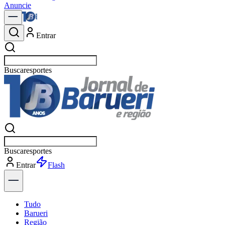
Anuncie
Entrar
Buscar
p
Buscar
p
Entrar
Flash
Tudo
Barueri
Região