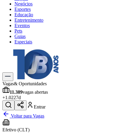
Negócios
Esportes
Educação
Entretenimento
Eventos
Pets
Guias
Especiais
Explore Tudo
Últimas Notícias
Previsão do Tempo
Trânsito e Rotas
Dia a Dia & Lazer
Vagas
& Oportunidades
Transportes
11.389
vagas abertas
Gastronomia
+
1.022
7d
Cinema & Shows
Jogos
Novo
Entrar
Para Sua Empresa
Voltar para Vagas
Anuncie no Portal
Efetivo (CLT)
Cadastrar Empresa