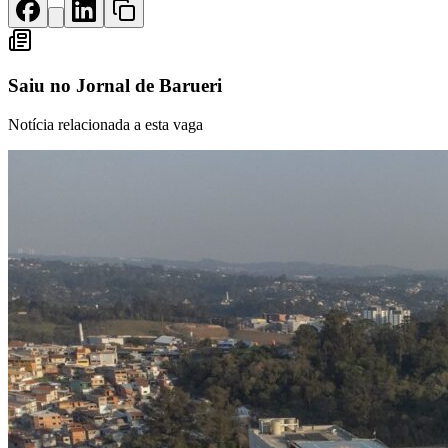
Rocha
Francisco Morato
Taboão da Serra
Embu das Artes
São Roque
Para Sua Empresa
Anuncie Regional
Guia de Empresas
Saiu no
Jornal de Barueri
Vagas na Região
Novo
Hub de Negócios
Notícia relacionada a esta vaga
Guia Comercial
Selo Verificado
Portal Educacional
Agenda de Vestibulares
Vagas de Emprego
Concursos
Panorama Econômico
Panorama Econômico
Para Sua Empresa
Anuncie no Portal
Verificar Empresa
Novo
Anunciar Vagas
Novo
Publicidade Legal