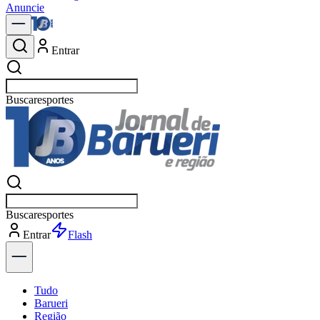
Anuncie
Entrar
Buscar
po
Buscar
po
Entrar
Flash
Tudo
Barueri
Região