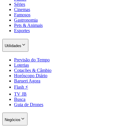
Séries
Cinemas
Famosos
Gastronomia
Pets & Animais
Esportes
Utilidades
Previsão do Tempo
Loterias
Cotações & Câmbio
São Paulo
Horóscopo Diário
Barueri Agora
Flash ⚡
TV JB
Busca
Guia de Drones
Negócios