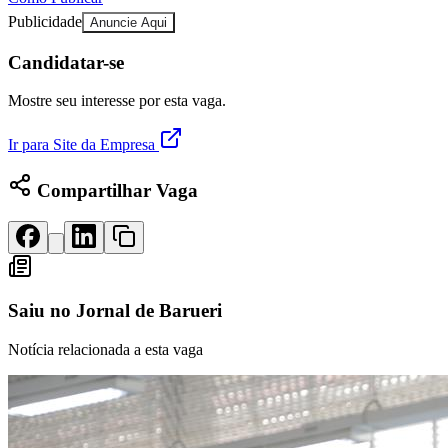
Rocha
Francisco Morato
Taboão da Serra
Embu das Artes
São Roque
Para Sua Empresa
Publicidade
Anuncie Aqui
Anuncie Regional
Candidatar-se
Guia de Empresas
Vagas na Região
Novo
Mostre seu interesse por esta vaga.
Hub de Negócios
Guia Comercial
Ir para Site da Empresa
Selo Verificado
Portal Educacional
Compartilhar Vaga
Agenda de Vestibulares
Vagas de Emprego
Concursos
Panorama Econômico
Panorama Econômico
Saiu no
Jornal de Barueri
Para Sua Empresa
Notícia relacionada a esta vaga
Anuncie no Portal
Verificar Empresa
Novo
Anunciar Vagas
Novo
Publicidade Legal