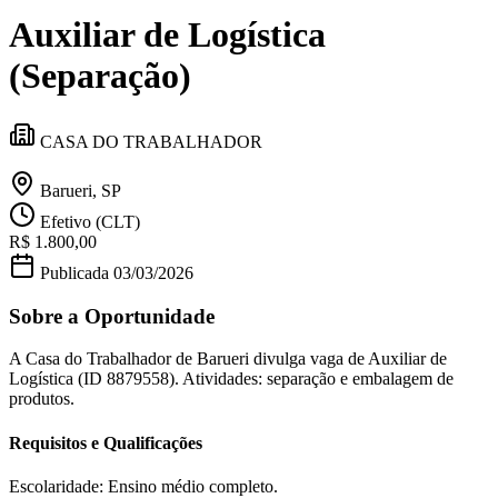
Divulgar Vagas
Novo
Auxiliar de Logística
Publicidade Legal
Política
(Separação)
Eleições
Esportes
Saúde
CASA DO TRABALHADOR
Segurança
Cultura
Meio Ambiente
Barueri, SP
Obras
Efetivo (CLT)
Educação
R$ 1.800,00
Bairros de Barueri
Publicada
03/03/2026
Sobre a Oportunidade
Selecione sua região
Para notícias da sua região
A Casa do Trabalhador de Barueri divulga vaga de Auxiliar de
Aldeia
Aldeia da Serra
Aldeia de Barueri
Alphaville
Bairro
Logística (ID 8879558). Atividades: separação e embalagem de
Jubran
Belval
Bethaville
Boa
produtos.
Vista
Califórnia
Carapicuíba
Centro
Chácaras Marco
Cidades da
Região
Cotia
Cruz Preta
Engenho Novo
Fazenda
Requisitos e Qualificações
Militar
Itapevi
Jandira
Jardim Audir
Jardim Belval
Jardim
Califórnia
Jardim dos Altos
Jardim dos Camargos
Jardim
Esperança
Jardim Graziela
Jardim Iracema
Jardim Itaquiti
Jardim
Escolaridade: Ensino médio completo.