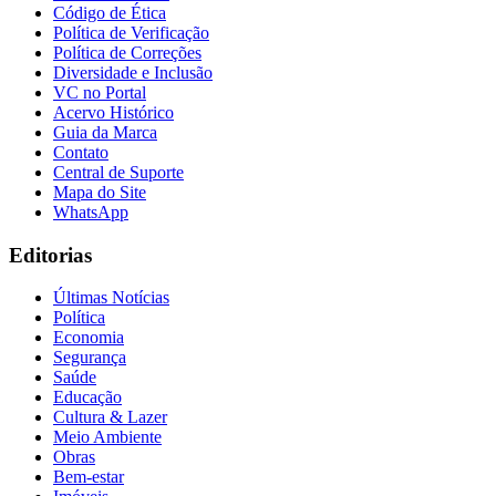
Código de Ética
Política de Verificação
Política de Correções
Diversidade e Inclusão
VC no Portal
Acervo Histórico
Guia da Marca
Contato
Central de Suporte
Mapa do Site
WhatsApp
Editorias
Últimas Notícias
Política
Economia
Segurança
Saúde
Educação
Cultura & Lazer
Flamengo
Meio Ambiente
Obras
Bem-estar