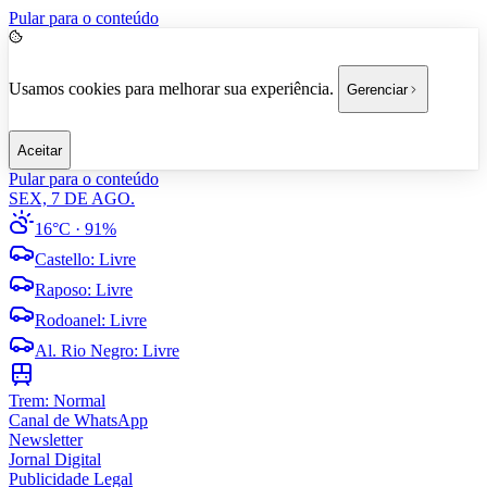
Pular para o conteúdo
Usamos cookies para melhorar sua experiência.
Gerenciar
Aceitar
Pular para o conteúdo
SEX, 7 DE AGO.
16°C
· 91%
Castello
:
Livre
Raposo
:
Livre
Rodoanel
:
Livre
Al. Rio Negro
:
Livre
Trem:
Normal
Canal de WhatsApp
Newsletter
Jornal Digital
Publicidade Legal