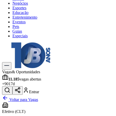
Negócios
Esportes
Educação
Entretenimento
Eventos
Pets
Guias
Especiais
Explore Tudo
Últimas Notícias
Previsão do Tempo
Trânsito e Rotas
Dia a Dia & Lazer
Vagas
& Oportunidades
Transportes
11.185
vagas abertas
Gastronomia
+
901
7d
Cinema & Shows
Jogos
Novo
Entrar
Para Sua Empresa
Voltar para Vagas
Anuncie no Portal
Efetivo (CLT)
Cadastrar Empresa