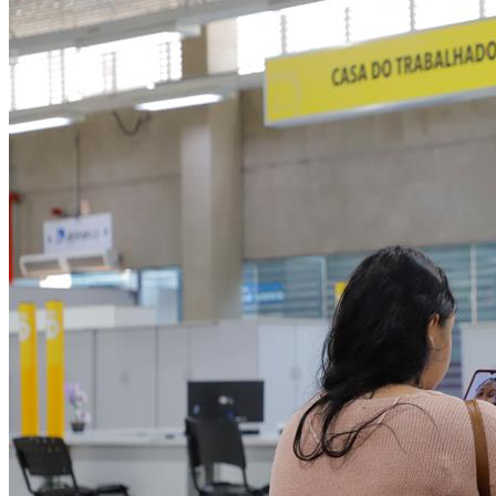
NBA
NFL
Fórmula 1
UFC
Tênis (ATP)
MLB
NHL
Atletismo
Vôlei
NBB
Competições de Futebol
Brasileirão Série A
Brasileirão Série B
Paulistão
Copa do Brasil
Libertadores
Sul-Americana
Copa América
Champions League
Premier League
La Liga
Bundesliga
Mundial 2026