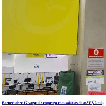
NBA
NFL
Fórmula 1
UFC
Tênis (ATP)
MLB
NHL
Atletismo
Vôlei
NBB
Competições de Futebol
Brasileirão Série A
Brasileirão Série B
Paulistão
Copa do Brasil
Libertadores
Sul-Americana
Copa América
Champions League
Premier League
La Liga
Bundesliga
Barueri abre 17 vagas de emprego com salários de até R$ 3 mil;
Mundial 2026