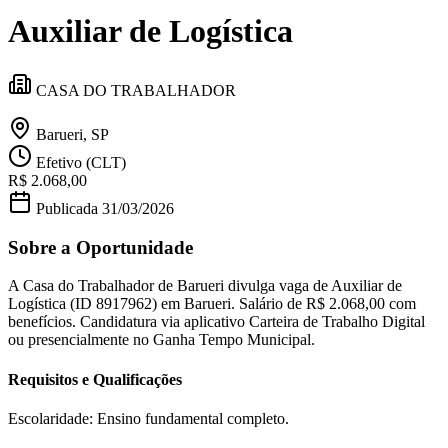
Divulgar Vagas
Novo
Auxiliar de Logística
Publicidade Legal
Política
Eleições
CASA DO TRABALHADOR
Esportes
Saúde
Segurança
Barueri, SP
Cultura
Efetivo (CLT)
Meio Ambiente
R$ 2.068,00
Obras
Educação
Publicada
31/03/2026
Bairros de Barueri
Sobre a Oportunidade
Selecione sua região
Para notícias da sua região
A Casa do Trabalhador de Barueri divulga vaga de Auxiliar de
Logística (ID 8917962) em Barueri. Salário de R$ 2.068,00 com
benefícios. Candidatura via aplicativo Carteira de Trabalho Digital
Aldeia
Aldeia da Serra
Aldeia de Barueri
Alphaville
Bairro
ou presencialmente no Ganha Tempo Municipal.
Jubran
Belval
Bethaville
Boa
Vista
Califórnia
Carapicuíba
Centro
Chácaras Marco
Cidades da
Requisitos e Qualificações
Região
Cotia
Cruz Preta
Engenho Novo
Fazenda
Militar
Itapevi
Jandira
Jardim Audir
Jardim Belval
Jardim
Califórnia
Jardim dos Altos
Jardim dos Camargos
Jardim
Escolaridade: Ensino fundamental completo.
Esperança
Jardim Graziela
Jardim Iracema
Jardim Itaquiti
Jardim