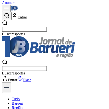
Anuncie
Entrar
Buscar
po
Buscar
po
Entrar
Flash
Tudo
Barueri
Região