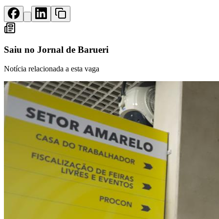
Rocha
Francisco Morato
Taboão da Serra
Embu das Artes
São Roque
Para Sua Empresa
Anuncie Regional
Guia de Empresas
Vagas na Região
Novo
Saiu no
Jornal de Barueri
Hub de Negócios
Notícia relacionada a esta vaga
Guia Comercial
Selo Verificado
Portal Educacional
Agenda de Vestibulares
Vagas de Emprego
Concursos
Panorama Econômico
Panorama Econômico
Para Sua Empresa
Anuncie no Portal
Verificar Empresa
Novo
Anunciar Vagas
Novo
Publicidade Legal