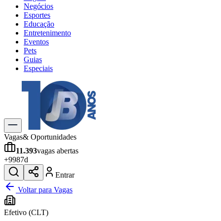
Negócios
Esportes
Educação
Entretenimento
Eventos
Pets
Guias
Especiais
Explore Tudo
Últimas Notícias
Previsão do Tempo
Trânsito e Rotas
Dia a Dia & Lazer
Vagas
& Oportunidades
Transportes
11.393
vagas abertas
Gastronomia
+
998
7d
Cinema & Shows
Jogos
Novo
Entrar
Para Sua Empresa
Voltar para Vagas
Anuncie no Portal
Efetivo (CLT)
Cadastrar Empresa