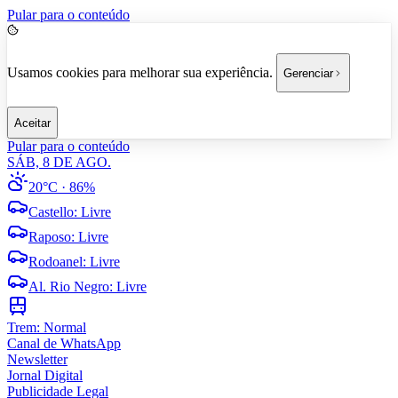
Pular para o conteúdo
Usamos cookies para melhorar sua experiência.
Gerenciar
Aceitar
Pular para o conteúdo
SÁB, 8 DE AGO.
20°C
· 86%
Castello
:
Livre
Raposo
:
Livre
Rodoanel
:
Livre
Al. Rio Negro
:
Livre
Trem:
Normal
Canal de WhatsApp
Newsletter
Jornal Digital
Publicidade Legal