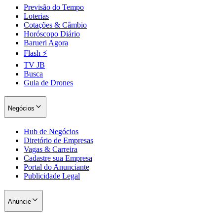
Previsão do Tempo
Loterias
Cotações & Câmbio
Horóscopo Diário
Barueri Agora
Flash ⚡
TV JB
Busca
Guia de Drones
Negócios
São Paulo
Hub de Negócios
Diretório de Empresas
Vagas & Carreira
Cadastre sua Empresa
Portal do Anunciante
Publicidade Legal
Anuncie