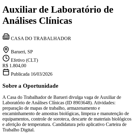
Divulgar Vagas
Novo
Auxiliar de Laboratório de
Publicidade Legal
Política
Análises Clínicas
Eleições
Esportes
Saúde
CASA DO TRABALHADOR
Segurança
Cultura
Meio Ambiente
Barueri, SP
Obras
Efetivo (CLT)
Educação
R$ 1.804,00
Bairros de Barueri
Publicada
16/03/2026
Sobre a Oportunidade
Selecione sua região
Para notícias da sua região
A Casa do Trabalhador de Barueri divulga vaga de Auxiliar de
Aldeia
Aldeia da Serra
Aldeia de Barueri
Alphaville
Bairro
Laboratório de Análises Clínicas (ID 8903648). Atividades:
Jubran
Belval
Bethaville
Boa
preparação de mapas de trabalho, armazenamento e
Vista
Califórnia
Carapicuíba
Centro
Chácaras Marco
Cidades da
encaminhamento de amostras biológicas, limpeza e manutenção de
Região
Cotia
Cruz Preta
Engenho Novo
Fazenda
equipamentos, controle de soroteca, descarte de materiais biológicos
Militar
Itapevi
Jandira
Jardim Audir
Jardim Belval
Jardim
e aferição de temperatura. Candidatura pelo aplicativo Carteira de
Califórnia
Jardim dos Altos
Jardim dos Camargos
Jardim
Trabalho Digital.
Esperança
Jardim Graziela
Jardim Iracema
Jardim Itaquiti
Jardim