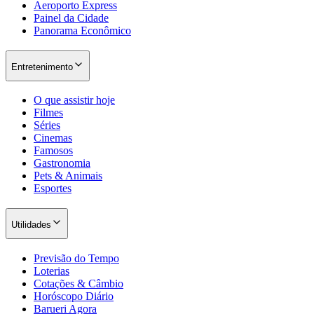
Aeroporto Express
Painel da Cidade
Panorama Econômico
Entretenimento
O que assistir hoje
Filmes
Séries
Cinemas
Famosos
Gastronomia
São Paulo
Pets & Animais
Esportes
Utilidades
Previsão do Tempo
Loterias
Cotações & Câmbio
Horóscopo Diário
Barueri Agora