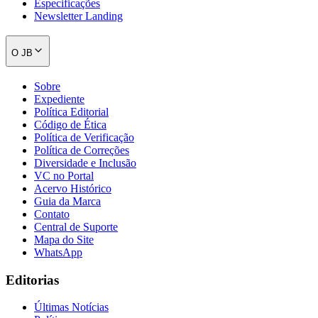
Especificações
Newsletter Landing
O JB
Sobre
Expediente
Política Editorial
Código de Ética
Política de Verificação
Política de Correções
Diversidade e Inclusão
VC no Portal
Acervo Histórico
Guia da Marca
Contato
Central de Suporte
Mapa do Site
WhatsApp
Flamengo
Editorias
Últimas Notícias