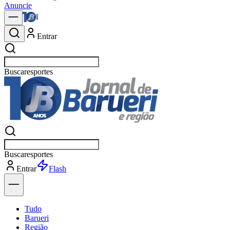
Anuncie
Entrar
Buscar
po
Buscar
po
Entrar
Flash
Tudo
Barueri
Região