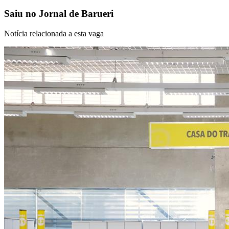
NBA
Saiu no
Jornal de Barueri
NFL
Fórmula 1
UFC
Notícia relacionada a esta vaga
Tênis (ATP)
MLB
NHL
Atletismo
Vôlei
NBB
Competições de Futebol
Brasileirão Série A
Brasileirão Série B
Paulistão
Copa do Brasil
Libertadores
Sul-Americana
Copa América
Champions League
Premier League
La Liga
Bundesliga
Mundial 2026