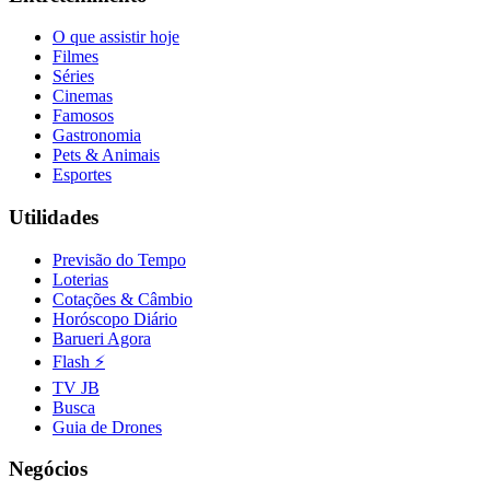
Fluminense
O que assistir hoje
Filmes
Séries
Cinemas
Famosos
Gastronomia
Pets & Animais
Esportes
Utilidades
Previsão do Tempo
Loterias
Cotações & Câmbio
Horóscopo Diário
Barueri Agora
Flash ⚡
TV JB
Busca
Guia de Drones
Negócios