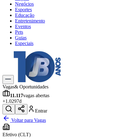
Negócios
Esportes
Educação
Entretenimento
Eventos
Pets
Guias
Especiais
Explore Tudo
Últimas Notícias
Previsão do Tempo
Trânsito e Rotas
Dia a Dia & Lazer
Vagas
& Oportunidades
Transportes
11.117
vagas abertas
Gastronomia
+
1.029
7d
Cinema & Shows
Jogos
Novo
Entrar
Para Sua Empresa
Voltar para Vagas
Anuncie no Portal
Efetivo (CLT)
Cadastrar Empresa