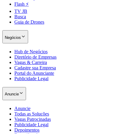
Flash ⚡
TV JB
Busca
Guia de Drones
Negócios
Hub de Negócios
Diretório de Empresas
Vagas & Carreira
Cadastre sua Empresa
Portal do Anunciante
Publicidade Legal
Anuncie
Santos
Anuncie
Todas as Soluções
Vagas Patrocinadas
Publicidade Legal
Depoimentos