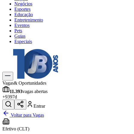
Negócios
Esportes
Educação
Entretenimento
Eventos
Pets
Guias
Especiais
Explore Tudo
Últimas Notícias
Previsão do Tempo
Trânsito e Rotas
Dia a Dia & Lazer
Vagas
& Oportunidades
Transportes
11.393
vagas abertas
Gastronomia
+
939
7d
Cinema & Shows
Jogos
Novo
Entrar
Para Sua Empresa
Voltar para Vagas
Anuncie no Portal
Efetivo (CLT)
Cadastrar Empresa