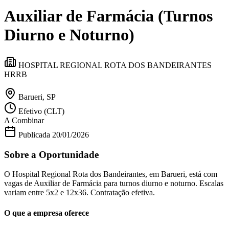
Divulgar Vagas
Novo
Auxiliar de Farmácia (Turnos
Publicidade Legal
Política
Diurno e Noturno)
Eleições
Esportes
Saúde
HOSPITAL REGIONAL ROTA DOS BANDEIRANTES
Segurança
HRRB
Cultura
Meio Ambiente
Obras
Barueri, SP
Educação
Efetivo (CLT)
Bairros de Barueri
A Combinar
Publicada
20/01/2026
Selecione sua região
Para notícias da sua região
Sobre a Oportunidade
Aldeia
Aldeia da Serra
Aldeia de Barueri
Alphaville
Bairro
O Hospital Regional Rota dos Bandeirantes, em Barueri, está com
Jubran
Belval
Bethaville
Boa
vagas de Auxiliar de Farmácia para turnos diurno e noturno. Escalas
Vista
Califórnia
Carapicuíba
Centro
Chácaras Marco
Cidades da
variam entre 5x2 e 12x36. Contratação efetiva.
Região
Cotia
Cruz Preta
Engenho Novo
Fazenda
Militar
Itapevi
Jandira
Jardim Audir
Jardim Belval
Jardim
O que a empresa oferece
Califórnia
Jardim dos Altos
Jardim dos Camargos
Jardim
Esperança
Jardim Graziela
Jardim Iracema
Jardim Itaquiti
Jardim