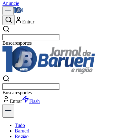
Anuncie
Entrar
Buscar
pol
Buscar
pol
Entrar
Flash
Tudo
Barueri
Região