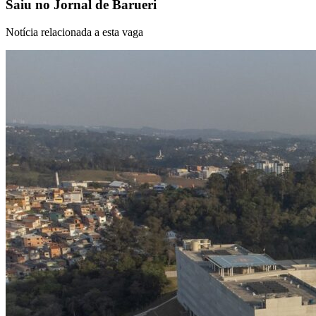
Saiu no
Jornal de Barueri
NBA
NFL
Fórmula 1
Notícia relacionada a esta vaga
UFC
Tênis (ATP)
MLB
NHL
Atletismo
Vôlei
NBB
Competições de Futebol
Brasileirão Série A
Brasileirão Série B
Paulistão
Copa do Brasil
Libertadores
Sul-Americana
Copa América
Champions League
Premier League
La Liga
Bundesliga
Mundial 2026