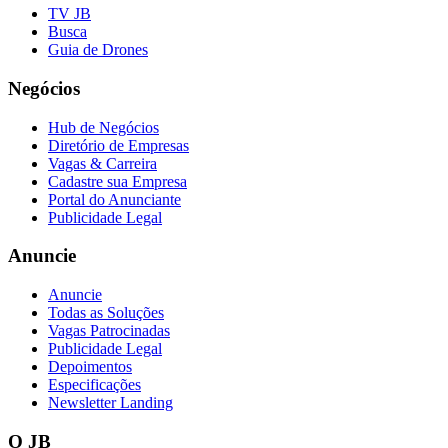
TV JB
Busca
Guia de Drones
Negócios
Vasco
Hub de Negócios
Diretório de Empresas
Vagas & Carreira
Cadastre sua Empresa
Portal do Anunciante
Publicidade Legal
Anuncie
Anuncie
Todas as Soluções
Vagas Patrocinadas
Publicidade Legal
Depoimentos
Especificações
Newsletter Landing
O JB