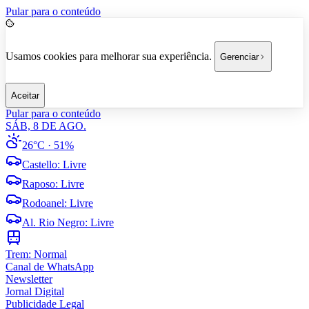
Pular para o conteúdo
Usamos cookies para melhorar sua experiência.
Gerenciar
Aceitar
Pular para o conteúdo
SÁB, 8 DE AGO.
26°C
· 51%
Castello
:
Livre
Raposo
:
Livre
Rodoanel
:
Livre
Al. Rio Negro
:
Livre
Trem:
Normal
Canal de WhatsApp
Newsletter
Jornal Digital
Publicidade Legal