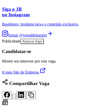
Rocha
Francisco Morato
Taboão da Serra
Embu das Artes
São Roque
Para Sua Empresa
Siga o
JB
Anuncie Regional
no Instagram
Guia de Empresas
Vagas na Região
Novo
Bastidores, breaking news e conteúdo exclusivo.
Hub de Negócios
Seguir
@jornaldebarueri
Guia Comercial
Selo Verificado
Publicidade
Anuncie Aqui
Portal Educacional
Agenda de Vestibulares
Candidatar-se
Vagas de Emprego
Concursos
Mostre seu interesse por esta vaga.
Panorama Econômico
Ir para Site da Empresa
Panorama Econômico
Compartilhar Vaga
Para Sua Empresa
Anuncie no Portal
Verificar Empresa
Novo
Anunciar Vagas
Novo
Publicidade Legal