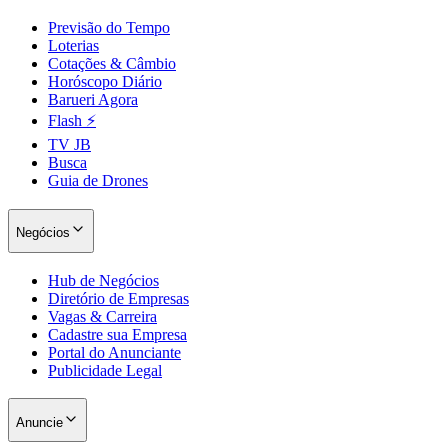
Previsão do Tempo
Loterias
Cotações & Câmbio
Horóscopo Diário
Barueri Agora
Flash ⚡
TV JB
Busca
Guia de Drones
Negócios
Hub de Negócios
Diretório de Empresas
Vagas & Carreira
Santos
Cadastre sua Empresa
Portal do Anunciante
Publicidade Legal
Anuncie