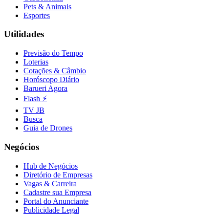
Pets & Animais
Fluminense
Esportes
Utilidades
Previsão do Tempo
Loterias
Cotações & Câmbio
Horóscopo Diário
Barueri Agora
Flash ⚡
TV JB
Busca
Guia de Drones
Negócios
Hub de Negócios
Diretório de Empresas
Vagas & Carreira
Cadastre sua Empresa
Portal do Anunciante
Publicidade Legal