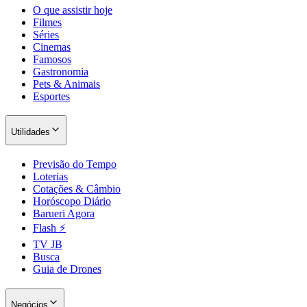
O que assistir hoje
Filmes
Séries
Cinemas
Famosos
Gastronomia
Pets & Animais
Esportes
Utilidades
Previsão do Tempo
São Paulo
Loterias
Cotações & Câmbio
Horóscopo Diário
Barueri Agora
Flash ⚡
TV JB
Busca
Guia de Drones
Negócios