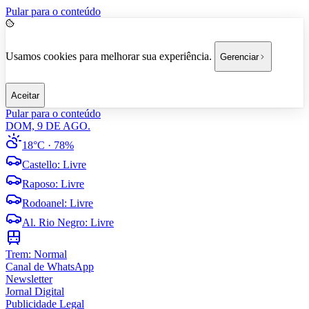
Pular para o conteúdo
Usamos cookies para melhorar sua experiência.
Gerenciar
Aceitar
Pular para o conteúdo
DOM, 9 DE AGO.
18°C
· 78%
Castello
:
Livre
Raposo
:
Livre
Rodoanel
:
Livre
Al. Rio Negro
:
Livre
Trem:
Normal
Canal de WhatsApp
Newsletter
Jornal Digital
Publicidade Legal