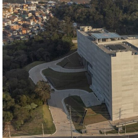
NBA
NFL
Fórmula 1
UFC
Tênis (ATP)
MLB
NHL
Atletismo
Vôlei
NBB
Competições de Futebol
Brasileirão Série A
Brasileirão Série B
Paulistão
Copa do Brasil
Libertadores
Sul-Americana
Copa América
Champions League
Premier League
La Liga
Bundesliga
Mundial 2026