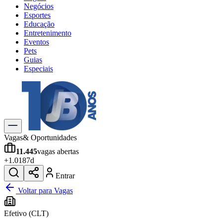
Negócios
Esportes
Educação
Entretenimento
Eventos
Pets
Guias
Especiais
Explore Tudo
Últimas Notícias
Previsão do Tempo
Trânsito e Rotas
Dia a Dia & Lazer
Vagas
& Oportunidades
Transportes
11.445
vagas abertas
Gastronomia
+
1.018
7d
Cinema & Shows
Jogos
Novo
Entrar
Para Sua Empresa
Voltar para Vagas
Anuncie no Portal
Efetivo (CLT)
Cadastrar Empresa