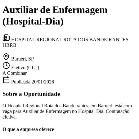
Divulgar Vagas
Novo
Auxiliar de Enfermagem
Publicidade Legal
Política
(Hospital-Dia)
Eleições
Esportes
Saúde
HOSPITAL REGIONAL ROTA DOS BANDEIRANTES
Segurança
HRRB
Cultura
Meio Ambiente
Obras
Barueri, SP
Educação
Efetivo (CLT)
Bairros de Barueri
A Combinar
Publicada
20/01/2026
Selecione sua região
Para notícias da sua região
Sobre a Oportunidade
Aldeia
Aldeia da Serra
Aldeia de Barueri
Alphaville
Bairro
O Hospital Regional Rota dos Bandeirantes, em Barueri, está com
Jubran
Belval
Bethaville
Boa
vaga para Auxiliar de Enfermagem no Hospital-Dia. Contratação
Vista
Califórnia
Carapicuíba
Centro
Chácaras Marco
Cidades da
efetiva.
Região
Cotia
Cruz Preta
Engenho Novo
Fazenda
Militar
Itapevi
Jandira
Jardim Audir
Jardim Belval
Jardim
O que a empresa oferece
Califórnia
Jardim dos Altos
Jardim dos Camargos
Jardim
Esperança
Jardim Graziela
Jardim Iracema
Jardim Itaquiti
Jardim