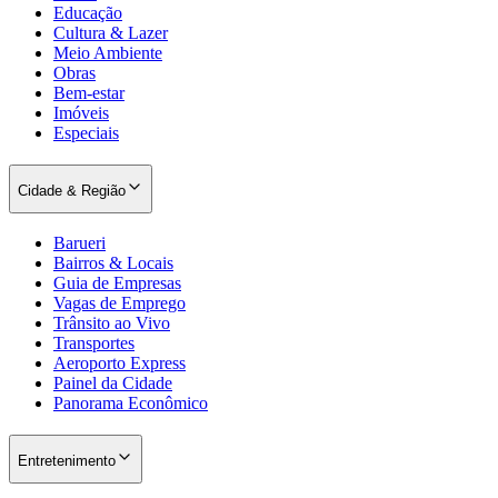
Educação
Cultura & Lazer
Meio Ambiente
Obras
Bem-estar
Imóveis
Especiais
Palmeiras
Cidade & Região
Barueri
Bairros & Locais
Guia de Empresas
Vagas de Emprego
Trânsito ao Vivo
Transportes
Aeroporto Express
Painel da Cidade
Panorama Econômico
Entretenimento