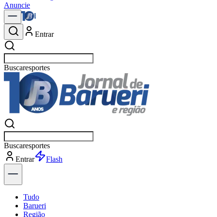
Anuncie
Entrar
Buscar
políti
Buscar
políti
Entrar
Flash
Tudo
Barueri
Região