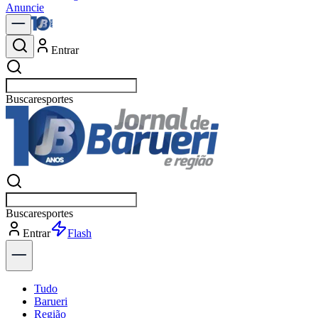
Anuncie
Entrar
Buscar
p
Buscar
p
Entrar
Flash
Tudo
Barueri
Região