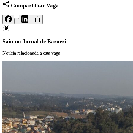
Rocha
Francisco Morato
Taboão da Serra
Embu das Artes
São Roque
Compartilhar Vaga
Para Sua Empresa
Anuncie Regional
Guia de Empresas
Vagas na Região
Novo
Hub de Negócios
Saiu no
Jornal de Barueri
Guia Comercial
Selo Verificado
Portal Educacional
Notícia relacionada a esta vaga
Agenda de Vestibulares
Vagas de Emprego
Concursos
Panorama Econômico
Panorama Econômico
Para Sua Empresa
Anuncie no Portal
Verificar Empresa
Novo
Anunciar Vagas
Novo
Publicidade Legal