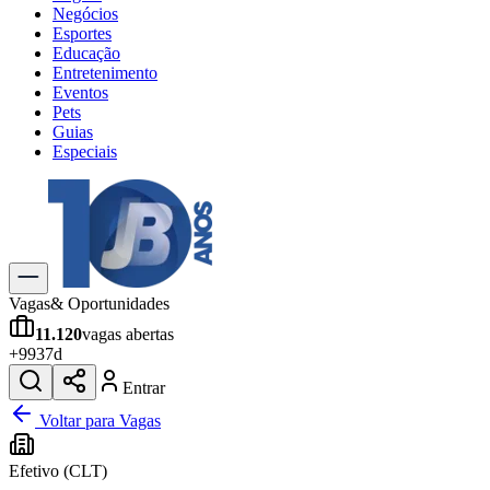
Negócios
Esportes
Educação
Entretenimento
Eventos
Pets
Guias
Especiais
Explore Tudo
Últimas Notícias
Previsão do Tempo
Trânsito e Rotas
Dia a Dia & Lazer
Vagas
& Oportunidades
Transportes
11.120
vagas abertas
Gastronomia
+
993
7d
Cinema & Shows
Jogos
Novo
Entrar
Para Sua Empresa
Voltar para Vagas
Anuncie no Portal
Efetivo (CLT)
Cadastrar Empresa