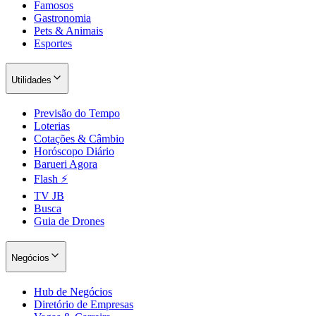
Famosos
Gastronomia
Pets & Animais
Esportes
Utilidades
Previsão do Tempo
Loterias
Cotações & Câmbio
Horóscopo Diário
Barueri Agora
São Paulo
Flash ⚡
TV JB
Busca
Guia de Drones
Negócios
Hub de Negócios
Diretório de Empresas