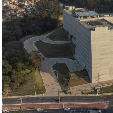
NBA
NFL
Fórmula 1
UFC
Tênis (ATP)
MLB
NHL
Atletismo
Vôlei
NBB
Competições de Futebol
Brasileirão Série A
Brasileirão Série B
Paulistão
Copa do Brasil
Libertadores
Sul-Americana
Copa América
Champions League
Premier League
La Liga
Bundesliga
Mundial 2026