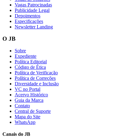
Vagas Patrocinadas
Publicidade Legal
Depoimentos
Especificações
Newsletter Landing
Vasco
O JB
Sobre
Expediente
Política Editorial
Código de Ética
Política de Verificação
Política de Correções
Diversidade e Inclusão
VC no Portal
Acervo Histórico
Guia da Marca
Contato
Central de Suporte
Mapa do Site
WhatsApp
Canais do
JB