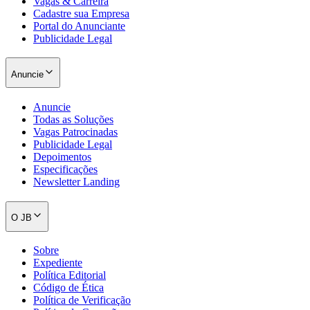
Vagas & Carreira
Cadastre sua Empresa
Portal do Anunciante
Publicidade Legal
Anuncie
Anuncie
Todas as Soluções
Vagas Patrocinadas
Publicidade Legal
Depoimentos
Especificações
Newsletter Landing
O JB
Santos
Sobre
Expediente
Política Editorial
Código de Ética
Política de Verificação