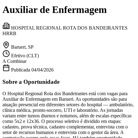
Divulgar Vagas
Novo
Auxiliar de Enfermagem
Publicidade Legal
Política
Eleições
HOSPITAL REGIONAL ROTA DOS BANDEIRANTES
Esportes
HRRB
Saúde
Segurança
Cultura
Barueri, SP
Meio Ambiente
Efetivo (CLT)
Obras
A Combinar
Educação
Publicada
04/04/2026
Bairros de Barueri
Sobre a Oportunidade
Selecione sua região
Para notícias da sua região
O Hospital Regional Rota dos Bandeirantes está com vagas para
Auxiliar de Enfermagem em Barueri. As oportunidades são para
Aldeia
Aldeia da Serra
Aldeia de Barueri
Alphaville
Bairro
atuação presencial em diferentes setores do hospital — ambulatório,
Jubran
Belval
Bethaville
Boa
clínica médica, pronto-socorro, UTI e laboratório. As jornadas
Vista
Califórnia
Carapicuíba
Centro
Chácaras Marco
Cidades da
variam entre turnos diurnos e noturnos, além de escalas específicas
Região
Cotia
Cruz Preta
Engenho Novo
Fazenda
como 5x2 e 12x36. O processo seletivo é dividido em etapas:
Militar
Itapevi
Jandira
Jardim Audir
Jardim Belval
Jardim
cadastro, prova técnica, cadastro complementar, entrevista com o
Califórnia
Jardim dos Altos
Jardim dos Camargos
Jardim
setor de recursos humanos e entrevista com o gestor da área. A
Esperança
Jardim Graziela
Jardim Iracema
Jardim Itaquiti
Jardim
contratação ocorre após essas fases. Há também oportunidade