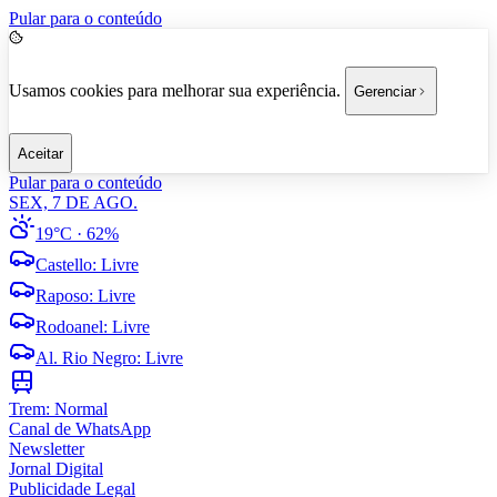
Pular para o conteúdo
Usamos cookies para melhorar sua experiência.
Gerenciar
Aceitar
Pular para o conteúdo
SEX, 7 DE AGO.
19°C
· 62%
Castello
:
Livre
Raposo
:
Livre
Rodoanel
:
Livre
Al. Rio Negro
:
Livre
Trem:
Normal
Canal de WhatsApp
Newsletter
Jornal Digital
Publicidade Legal