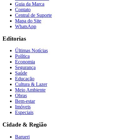
Guia da Marca
Contato
Central de Suporte
Mapa do Site
WhatsApp
Editorias
Últimas Notícias
Política
Economia
Segurança
Saúde
Educação
Cultura & Lazer
Meio Ambiente
Obras
Bem-estar
Imóveis
Especiais
Flamengo
Cidade & Região
Barueri