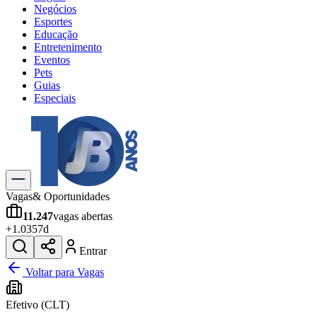
Negócios
Esportes
Educação
Entretenimento
Eventos
Pets
Guias
Especiais
Explore Tudo
Últimas Notícias
Previsão do Tempo
Trânsito e Rotas
Dia a Dia & Lazer
Vagas
& Oportunidades
Transportes
11.247
vagas abertas
Gastronomia
+
1.035
7d
Cinema & Shows
Jogos
Novo
Entrar
Para Sua Empresa
Voltar para Vagas
Anuncie no Portal
Efetivo (CLT)
Cadastrar Empresa