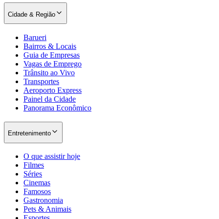
Cidade & Região
Barueri
Bairros & Locais
Guia de Empresas
Vagas de Emprego
Trânsito ao Vivo
Transportes
Palmeiras
Aeroporto Express
Painel da Cidade
Panorama Econômico
Entretenimento
O que assistir hoje
Filmes
Séries
Cinemas
Famosos
Gastronomia
Pets & Animais
Esportes