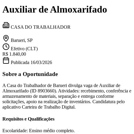
Divulgar Vagas
Novo
Auxiliar de Almoxarifado
Publicidade Legal
Política
Eleições
CASA DO TRABALHADOR
Esportes
Saúde
Segurança
Barueri, SP
Cultura
Efetivo (CLT)
Meio Ambiente
R$ 1.840,00
Obras
Educação
Publicada
16/03/2026
Bairros de Barueri
Sobre a Oportunidade
Selecione sua região
Para notícias da sua região
A Casa do Trabalhador de Barueri divulga vaga de Auxiliar de
Almoxarifado (ID 8903660). Atividades: recebimento, conferência e
armazenamento de materiais, separação e entrega conforme
Aldeia
Aldeia da Serra
Aldeia de Barueri
Alphaville
Bairro
solicitações, apoio na realização de inventários. Candidatura pelo
Jubran
Belval
Bethaville
Boa
aplicativo Carteira de Trabalho Digital.
Vista
Califórnia
Carapicuíba
Centro
Chácaras Marco
Cidades da
Região
Cotia
Cruz Preta
Engenho Novo
Fazenda
Requisitos e Qualificações
Militar
Itapevi
Jandira
Jardim Audir
Jardim Belval
Jardim
Califórnia
Jardim dos Altos
Jardim dos Camargos
Jardim
Esperança
Jardim Graziela
Jardim Iracema
Jardim Itaquiti
Jardim
Escolaridade: Ensino médio completo.