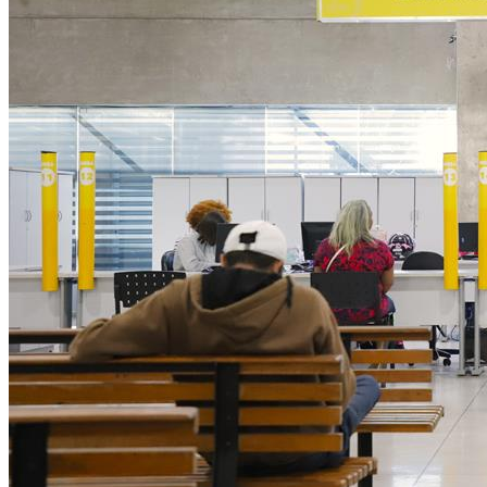
NBA
NFL
Fórmula 1
UFC
Tênis (ATP)
MLB
NHL
Atletismo
Vôlei
NBB
Competições de Futebol
Brasileirão Série A
Brasileirão Série B
Paulistão
Copa do Brasil
Libertadores
Sul-Americana
Copa América
Champions League
Premier League
La Liga
Bundesliga
Mundial 2026