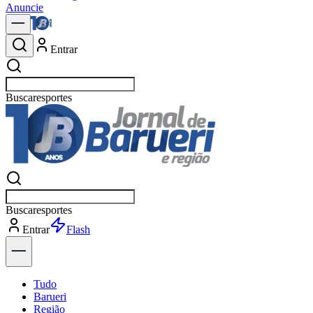
Anuncie
Entrar
Buscar
pol
Buscar
pol
Entrar
Flash
Tudo
Barueri
Região