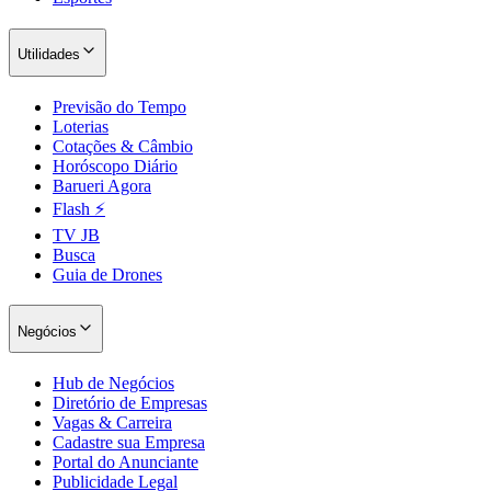
Utilidades
Previsão do Tempo
Loterias
Cotações & Câmbio
Horóscopo Diário
Barueri Agora
Flash ⚡
TV JB
Busca
São Paulo
Guia de Drones
Negócios
Hub de Negócios
Diretório de Empresas
Vagas & Carreira
Cadastre sua Empresa
Portal do Anunciante
Publicidade Legal