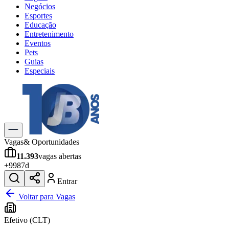
Negócios
Esportes
Educação
Entretenimento
Eventos
Pets
Guias
Especiais
Explore Tudo
Últimas Notícias
Previsão do Tempo
Trânsito e Rotas
Dia a Dia & Lazer
Vagas
& Oportunidades
Transportes
11.393
vagas abertas
Gastronomia
+
998
7d
Cinema & Shows
Jogos
Novo
Entrar
Para Sua Empresa
Voltar para Vagas
Anuncie no Portal
Efetivo (CLT)
Cadastrar Empresa