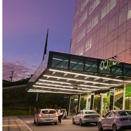
NBA
NFL
Fórmula 1
UFC
Tênis (ATP)
MLB
NHL
Atletismo
Vôlei
NBB
Competições de Futebol
Brasileirão Série A
Brasileirão Série B
Paulistão
Copa do Brasil
Libertadores
Sul-Americana
Copa América
Champions League
Premier League
La Liga
Bundesliga
Mundial 2026