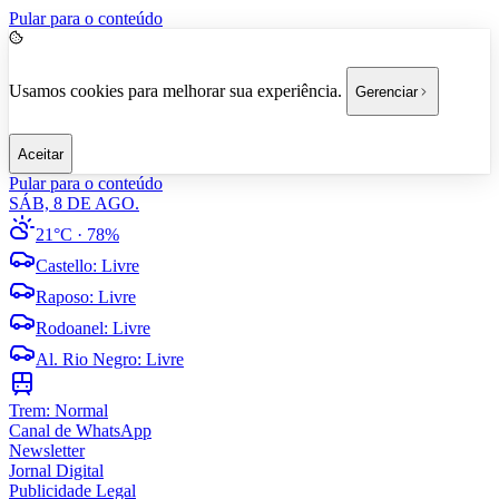
Pular para o conteúdo
Usamos cookies para melhorar sua experiência.
Gerenciar
Aceitar
Pular para o conteúdo
SÁB, 8 DE AGO.
21°C
· 78%
Castello
:
Livre
Raposo
:
Livre
Rodoanel
:
Livre
Al. Rio Negro
:
Livre
Trem:
Normal
Canal de WhatsApp
Newsletter
Jornal Digital
Publicidade Legal