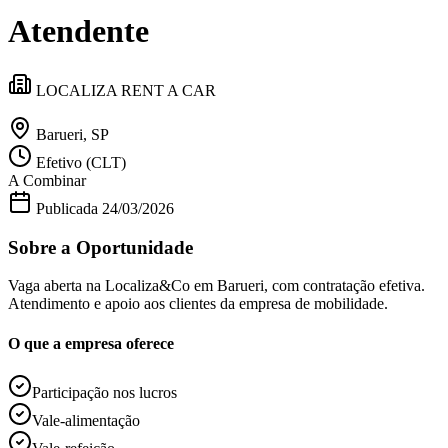
Divulgar Vagas
Novo
Atendente
Publicidade Legal
Política
Eleições
LOCALIZA RENT A CAR
Esportes
Saúde
Segurança
Barueri, SP
Cultura
Efetivo (CLT)
Meio Ambiente
A Combinar
Obras
Educação
Publicada
24/03/2026
Bairros de Barueri
Sobre a Oportunidade
Selecione sua região
Para notícias da sua região
Vaga aberta na Localiza&Co em Barueri, com contratação efetiva.
Atendimento e apoio aos clientes da empresa de mobilidade.
Aldeia
Aldeia da Serra
Aldeia de Barueri
Alphaville
Bairro
O que a empresa oferece
Jubran
Belval
Bethaville
Boa
Vista
Califórnia
Carapicuíba
Centro
Chácaras Marco
Cidades da
Região
Cotia
Cruz Preta
Engenho Novo
Fazenda
Participação nos lucros
Militar
Itapevi
Jandira
Jardim Audir
Jardim Belval
Jardim
Califórnia
Jardim dos Altos
Jardim dos Camargos
Jardim
Vale-alimentação
Esperança
Jardim Graziela
Jardim Iracema
Jardim Itaquiti
Jardim