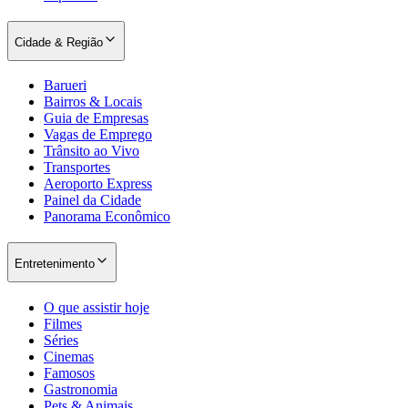
Cidade & Região
Barueri
Bairros & Locais
Guia de Empresas
Vagas de Emprego
Trânsito ao Vivo
Palmeiras
Transportes
Aeroporto Express
Painel da Cidade
Panorama Econômico
Entretenimento
O que assistir hoje
Filmes
Séries
Cinemas
Famosos
Gastronomia
Pets & Animais