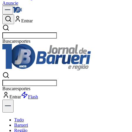
Anuncie
Entrar
Buscar
polít
Buscar
polít
Entrar
Flash
Tudo
Barueri
Região