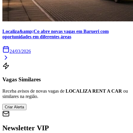
Times - Ir direto
Localiza&amp;Co abre novas vagas em Barueri com
oportunidades em diferentes áreas
24/03/2026
Vagas Similares
Receba avisos de novas vagas de
LOCALIZA RENT A CAR
ou
similares na região.
Criar Alerta
Newsletter VIP