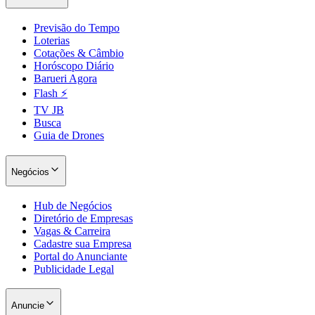
Previsão do Tempo
Loterias
Cotações & Câmbio
Horóscopo Diário
Barueri Agora
Flash ⚡
TV JB
Busca
Guia de Drones
São Paulo
Negócios
Hub de Negócios
Diretório de Empresas
Vagas & Carreira
Cadastre sua Empresa
Portal do Anunciante
Publicidade Legal
Anuncie