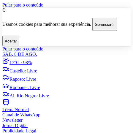
Pular para o conteúdo
Usamos cookies para melhorar sua experiência.
Gerenciar
Aceitar
Pular para o conteúdo
SÁB, 8 DE AGO.
17°C
· 98%
Castello
:
Livre
Raposo
:
Livre
Rodoanel
:
Livre
Al. Rio Negro
:
Livre
Trem:
Normal
Canal de WhatsApp
Newsletter
Jornal Digital
Publicidade Legal