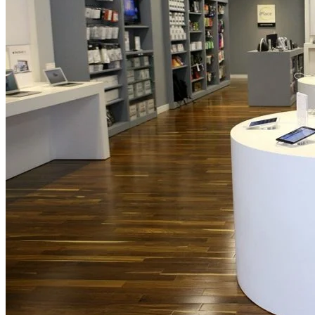
NBA
NFL
Fórmula 1
UFC
Tênis (ATP)
MLB
NHL
Atletismo
Vôlei
NBB
Competições de Futebol
Brasileirão Série A
Brasileirão Série B
Paulistão
Copa do Brasil
Libertadores
Sul-Americana
Copa América
Champions League
Premier League
La Liga
Bundesliga
Mundial 2026