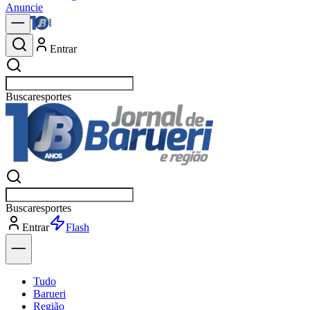
Anuncie
Entrar
Buscar
e
Buscar
e
Entrar
Flash
Tudo
Barueri
Região