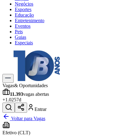
Negócios
Esportes
Educação
Entretenimento
Eventos
Pets
Guias
Especiais
Explore Tudo
Últimas Notícias
Previsão do Tempo
Trânsito e Rotas
Dia a Dia & Lazer
Vagas
& Oportunidades
Transportes
11.393
vagas abertas
Gastronomia
+
1.025
7d
Cinema & Shows
Jogos
Novo
Entrar
Para Sua Empresa
Voltar para Vagas
Anuncie no Portal
Efetivo (CLT)
Cadastrar Empresa