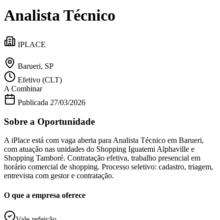
Divulgar Vagas
Novo
Analista Técnico
Publicidade Legal
Política
Eleições
IPLACE
Esportes
Saúde
Segurança
Barueri, SP
Cultura
Efetivo (CLT)
Meio Ambiente
A Combinar
Obras
Educação
Publicada
27/03/2026
Bairros de Barueri
Sobre a Oportunidade
Selecione sua região
Para notícias da sua região
A iPlace está com vaga aberta para Analista Técnico em Barueri,
com atuação nas unidades do Shopping Iguatemi Alphaville e
Shopping Tamboré. Contratação efetiva, trabalho presencial em
Aldeia
Aldeia da Serra
Aldeia de Barueri
Alphaville
Bairro
horário comercial de shopping. Processo seletivo: cadastro, triagem,
Jubran
Belval
Bethaville
Boa
entrevista com gestor e contratação.
Vista
Califórnia
Carapicuíba
Centro
Chácaras Marco
Cidades da
Região
Cotia
Cruz Preta
Engenho Novo
Fazenda
O que a empresa oferece
Militar
Itapevi
Jandira
Jardim Audir
Jardim Belval
Jardim
Califórnia
Jardim dos Altos
Jardim dos Camargos
Jardim
Esperança
Jardim Graziela
Jardim Iracema
Jardim Itaquiti
Jardim
Vale-refeição