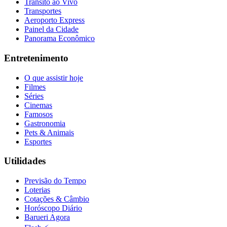
Trânsito ao Vivo
Transportes
Aeroporto Express
Painel da Cidade
Panorama Econômico
Entretenimento
O que assistir hoje
Filmes
Séries
Cinemas
Famosos
Gastronomia
Pets & Animais
Esportes
Utilidades
Previsão do Tempo
Loterias
Cotações & Câmbio
Horóscopo Diário
Barueri Agora