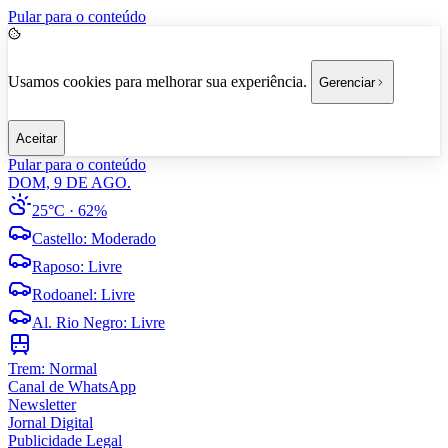
Pular para o conteúdo
Usamos cookies para melhorar sua experiência.
Gerenciar
Aceitar
Pular para o conteúdo
DOM, 9 DE AGO.
25°C
· 62%
Castello
:
Moderado
Raposo
:
Livre
Rodoanel
:
Livre
Al. Rio Negro
:
Livre
Trem:
Normal
Canal de WhatsApp
Newsletter
Jornal Digital
Publicidade Legal