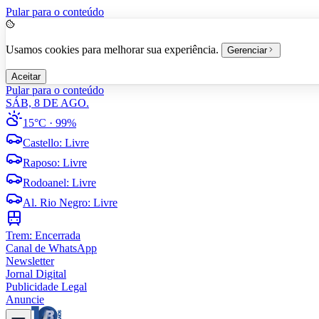
Pular para o conteúdo
Usamos cookies para melhorar sua experiência.
Gerenciar
Aceitar
Pular para o conteúdo
SÁB, 8 DE AGO.
15°C
· 99%
Castello
:
Livre
Raposo
:
Livre
Rodoanel
:
Livre
Al. Rio Negro
:
Livre
Trem:
Encerrada
Canal de WhatsApp
Newsletter
Jornal Digital
Publicidade Legal
Anuncie