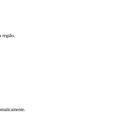
a região.
Corinthians
tomaticamente.