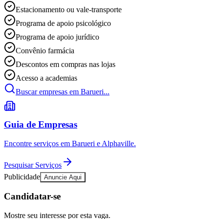
Publicidade Legal
Estacionamento ou vale-transporte
Negócios Regionais
Programa de apoio psicológico
Turismo
Programa de apoio jurídico
Segurança Regional
Hospitais Estaduais
Convênio farmácia
Parques & Represas
Descontos em compras nas lojas
Cidades da Região
Acesso a academias
Santana de Parnaíba
Osasco
Carapicuíba
Jandira
Itapevi
Cotia
Pirapora 
Para Sua Empresa
Buscar empresas em Barueri...
Anuncie Regional
Guia de Empresas
Guia de Empresas
Vagas na Região
Novo
Hub de Negócios
Encontre serviços em Barueri e Alphaville.
Guia Comercial
Selo Verificado
Pesquisar Serviços
Portal Educacional
Publicidade
Agenda de Vestibulares
Anuncie Aqui
Vagas de Emprego
Concursos
Candidatar-se
Panorama Econômico
Mostre seu interesse por esta vaga.