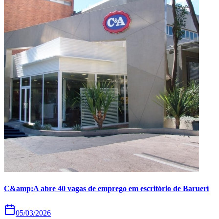
Copa do Brasil
Libertadores
Sul-Americana
Copa América
Champions League
Premier League
La Liga
Bundesliga
Mundial 2026
Times - Ir direto
C&amp;A abre 40 vagas de emprego em escritório de Barueri
05/03/2026