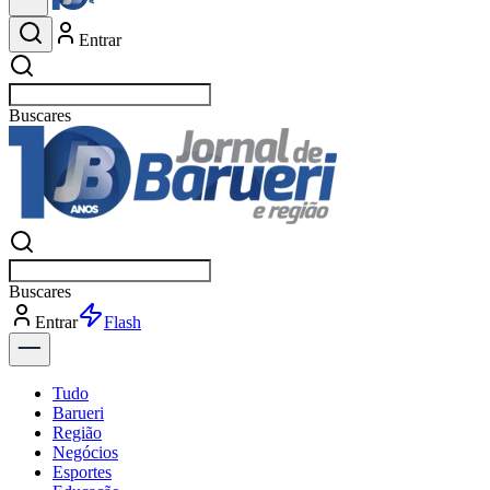
Entrar
Buscar
esportes
Buscar
esportes
Entrar
Flash
Tudo
Barueri
Região
Negócios
Esportes