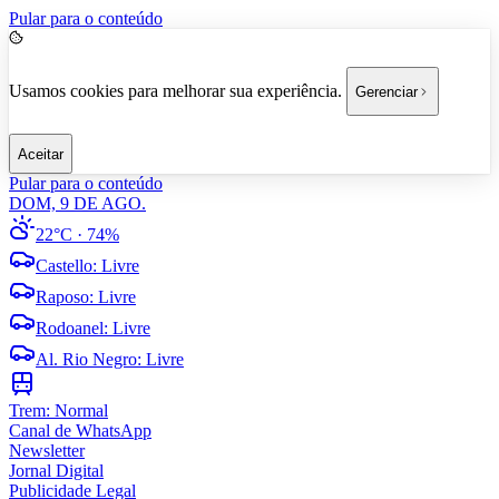
Pular para o conteúdo
Usamos cookies para melhorar sua experiência.
Gerenciar
Aceitar
Pular para o conteúdo
DOM, 9 DE AGO.
22°C
· 74%
Castello
:
Livre
Raposo
:
Livre
Rodoanel
:
Livre
Al. Rio Negro
:
Livre
Trem:
Normal
Canal de WhatsApp
Newsletter
Jornal Digital
Publicidade Legal