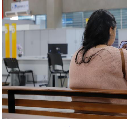
NBA
NFL
Fórmula 1
UFC
Tênis (ATP)
MLB
NHL
Atletismo
Vôlei
NBB
Competições de Futebol
Brasileirão Série A
Brasileirão Série B
Paulistão
Copa do Brasil
Libertadores
Sul-Americana
Copa América
Champions League
Premier League
La Liga
Bundesliga
Mundial 2026