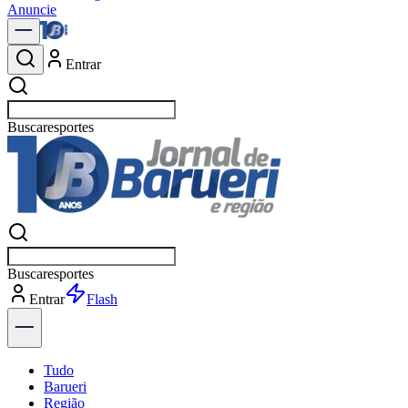
Anuncie
Entrar
Buscar
políti
Buscar
políti
Entrar
Flash
Tudo
Barueri
Região