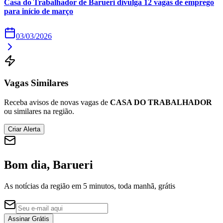
Casa do Trabalhador de Barueri divulga 12 vagas de emprego
Times - Ir direto
para início de março
03/03/2026
Vagas Similares
Receba avisos de novas vagas de
CASA DO TRABALHADOR
ou similares na região.
Criar Alerta
Bom dia, Barueri
As notícias da região em 5 minutos, toda manhã, grátis
Assinar Grátis