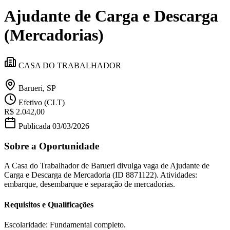
Divulgar Vagas
Novo
Ajudante de Carga e Descarga
Publicidade Legal
Política
(Mercadorias)
Eleições
Esportes
Saúde
CASA DO TRABALHADOR
Segurança
Cultura
Meio Ambiente
Barueri, SP
Obras
Efetivo (CLT)
Educação
R$ 2.042,00
Bairros de Barueri
Publicada
03/03/2026
Sobre a Oportunidade
Selecione sua região
Para notícias da sua região
A Casa do Trabalhador de Barueri divulga vaga de Ajudante de
Aldeia
Aldeia da Serra
Aldeia de Barueri
Alphaville
Bairro
Carga e Descarga de Mercadoria (ID 8871122). Atividades:
Jubran
Belval
Bethaville
Boa
embarque, desembarque e separação de mercadorias.
Vista
Califórnia
Carapicuíba
Centro
Chácaras Marco
Cidades da
Região
Cotia
Cruz Preta
Engenho Novo
Fazenda
Requisitos e Qualificações
Militar
Itapevi
Jandira
Jardim Audir
Jardim Belval
Jardim
Califórnia
Jardim dos Altos
Jardim dos Camargos
Jardim
Esperança
Jardim Graziela
Jardim Iracema
Jardim Itaquiti
Jardim
Escolaridade: Fundamental completo.