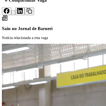
Compartilhar Vaga
Rocha
Francisco Morato
Taboão da Serra
Embu das Artes
São Roque
Para Sua Empresa
Anuncie Regional
Guia de Empresas
Vagas na Região
Novo
Saiu no
Jornal de Barueri
Hub de Negócios
Guia Comercial
Selo Verificado
Notícia relacionada a esta vaga
Portal Educacional
Agenda de Vestibulares
Vagas de Emprego
Concursos
Panorama Econômico
Panorama Econômico
Para Sua Empresa
Anuncie no Portal
Verificar Empresa
Novo
Anunciar Vagas
Novo
Publicidade Legal