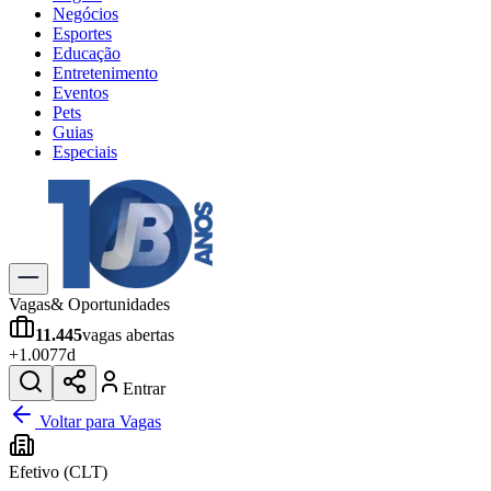
Negócios
Esportes
Educação
Entretenimento
Eventos
Pets
Guias
Especiais
Explore Tudo
Últimas Notícias
Previsão do Tempo
Trânsito e Rotas
Dia a Dia & Lazer
Vagas
& Oportunidades
Transportes
11.445
vagas abertas
Gastronomia
+
1.007
7d
Cinema & Shows
Jogos
Novo
Entrar
Para Sua Empresa
Voltar para Vagas
Anuncie no Portal
Efetivo (CLT)
Cadastrar Empresa