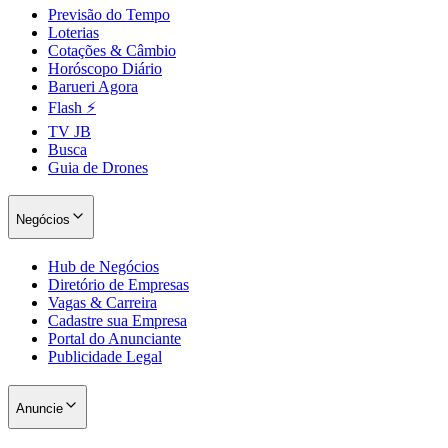
Previsão do Tempo
Loterias
Cotações & Câmbio
Horóscopo Diário
Barueri Agora
Flash ⚡
TV JB
Busca
Guia de Drones
Negócios
São Paulo
Hub de Negócios
Diretório de Empresas
Vagas & Carreira
Cadastre sua Empresa
Portal do Anunciante
Publicidade Legal
Anuncie