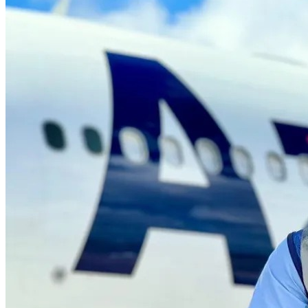
NBA
NFL
Fórmula 1
UFC
Tênis (ATP)
MLB
NHL
Atletismo
Vôlei
NBB
Competições de Futebol
Brasileirão Série A
Brasileirão Série B
Paulistão
Copa do Brasil
Libertadores
Sul-Americana
Copa América
Champions League
Premier League
La Liga
Bundesliga
Mundial 2026