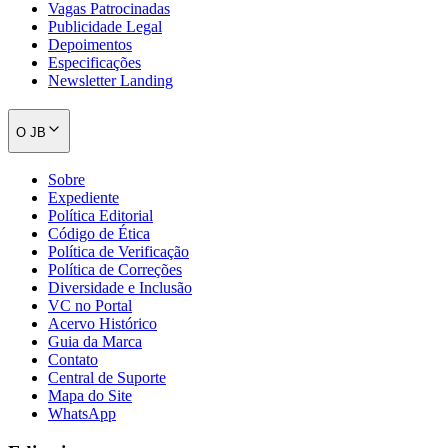
Vagas Patrocinadas
Publicidade Legal
Depoimentos
Especificações
Newsletter Landing
O JB
Sobre
Expediente
Política Editorial
Código de Ética
Política de Verificação
Política de Correções
Diversidade e Inclusão
VC no Portal
Acervo Histórico
Guia da Marca
Contato
Central de Suporte
Flamengo
Mapa do Site
WhatsApp