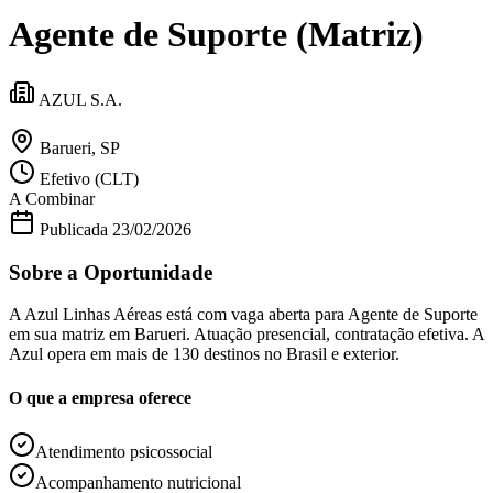
Divulgar Vagas
Novo
Agente de Suporte (Matriz)
Publicidade Legal
Política
Eleições
AZUL S.A.
Esportes
Saúde
Segurança
Barueri, SP
Cultura
Efetivo (CLT)
Meio Ambiente
A Combinar
Obras
Educação
Publicada
23/02/2026
Bairros de Barueri
Sobre a Oportunidade
Selecione sua região
Para notícias da sua região
A Azul Linhas Aéreas está com vaga aberta para Agente de Suporte
em sua matriz em Barueri. Atuação presencial, contratação efetiva. A
Azul opera em mais de 130 destinos no Brasil e exterior.
Aldeia
Aldeia da Serra
Aldeia de Barueri
Alphaville
Bairro
Jubran
Belval
Bethaville
Boa
O que a empresa oferece
Vista
Califórnia
Carapicuíba
Centro
Chácaras Marco
Cidades da
Região
Cotia
Cruz Preta
Engenho Novo
Fazenda
Militar
Itapevi
Jandira
Jardim Audir
Jardim Belval
Jardim
Atendimento psicossocial
Califórnia
Jardim dos Altos
Jardim dos Camargos
Jardim
Esperança
Jardim Graziela
Jardim Iracema
Jardim Itaquiti
Jardim
Acompanhamento nutricional