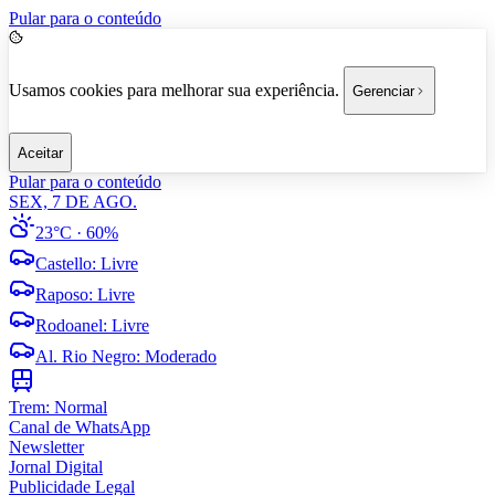
Pular para o conteúdo
Usamos cookies para melhorar sua experiência.
Gerenciar
Aceitar
Pular para o conteúdo
SEX, 7 DE AGO.
23°C
· 60%
Castello
:
Livre
Raposo
:
Livre
Rodoanel
:
Livre
Al. Rio Negro
:
Moderado
Trem:
Normal
Canal de WhatsApp
Newsletter
Jornal Digital
Publicidade Legal