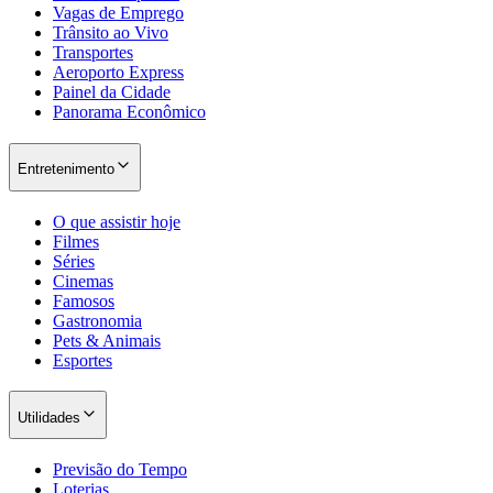
Vagas de Emprego
Trânsito ao Vivo
Transportes
Aeroporto Express
Painel da Cidade
Panorama Econômico
Entretenimento
O que assistir hoje
Filmes
Séries
São Paulo
Cinemas
Famosos
Gastronomia
Pets & Animais
Esportes
Utilidades
Previsão do Tempo
Loterias