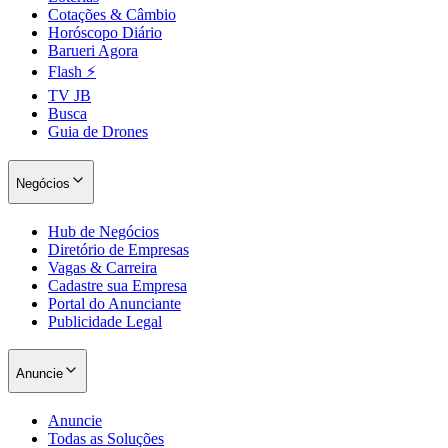
Cotações & Câmbio
Horóscopo Diário
Barueri Agora
Flash ⚡
TV JB
Busca
Guia de Drones
Negócios
Hub de Negócios
Diretório de Empresas
Vagas & Carreira
Cadastre sua Empresa
Portal do Anunciante
Santos
Publicidade Legal
Anuncie
Anuncie
Todas as Soluções