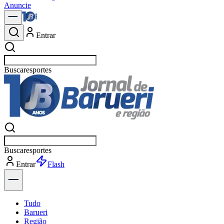
Anuncie
Entrar
Buscar
políti
Buscar
políti
Entrar
Flash
Tudo
Barueri
Região