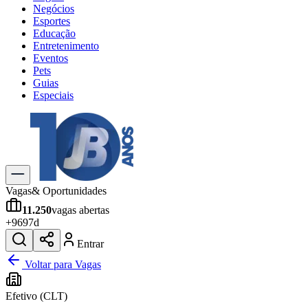
Negócios
Esportes
Educação
Entretenimento
Eventos
Pets
Guias
Especiais
Explore Tudo
Últimas Notícias
Previsão do Tempo
Trânsito e Rotas
Dia a Dia & Lazer
Vagas
& Oportunidades
Transportes
11.250
vagas abertas
Gastronomia
+
969
7d
Cinema & Shows
Jogos
Novo
Entrar
Para Sua Empresa
Voltar para Vagas
Anuncie no Portal
Efetivo (CLT)
Cadastrar Empresa