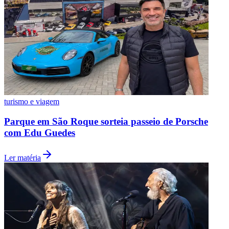
Botafogo
turismo e viagem
Parque em São Roque sorteia passeio de Porsche
com Edu Guedes
Ler matéria