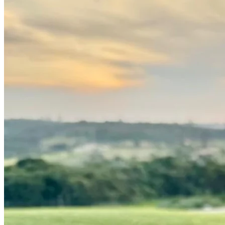
Atlético-MG