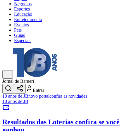
Negócios
Esportes
Educação
Entretenimento
Eventos
Pets
Guias
Especiais
Explore Tudo
Últimas Notícias
Previsão do Tempo
Trânsito e Rotas
Dia a Dia & Lazer
Jornal de Barueri
Transportes
Entrar
Gastronomia
10 anos de JB
novo portal
confira as novidades
Cinema & Shows
10 anos de JB
Jogos
Novo
Para Sua Empresa
Resultados das Loterias
confira se você
Anuncie no Portal
Cadastrar Empresa
ganhou