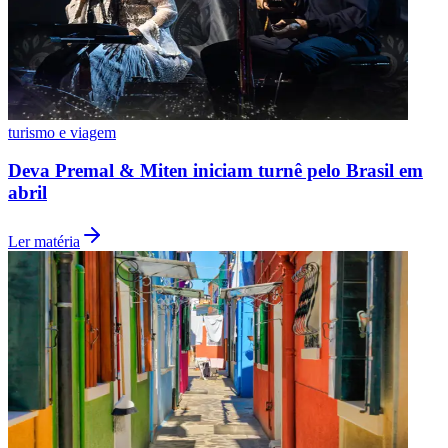
turismo e viagem
Deva Premal & Miten iniciam turnê pelo Brasil em
abril
Grêmio
Ler matéria