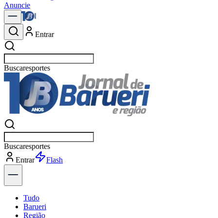
Anuncie
Entrar
Buscar
política
Buscar
política
Entrar
Explorar
Tudo
Barueri
Região