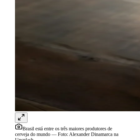
Rocha
Francisco Morato
Taboão da Serra
Embu das Artes
São Roque
Para Sua Empresa
Anuncie Regional
Guia de Empresas
Vagas na Região
Novo
Hub de Negócios
Guia Comercial
Selo Verificado
Portal Educacional
Agenda de Vestibulares
Vagas de Emprego
Concursos
Panorama Econômico
Panorama Econômico
Para Sua Empresa
Anuncie no Portal
Verificar Empresa
Novo
Anunciar Vagas
Novo
Brasil está entre os três maiores produtores de
Publicidade Legal
cerveja do mundo
—
Foto:
Alexander Dinamarca na
Unsplash