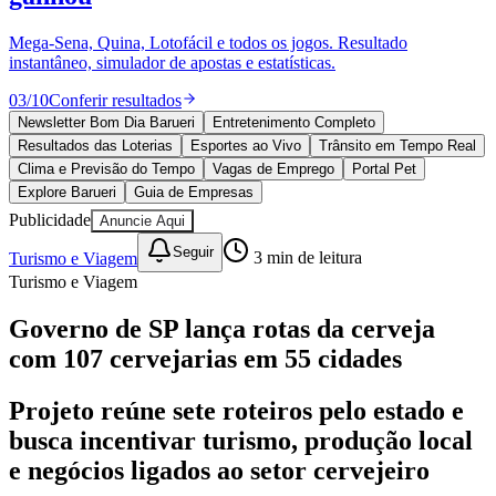
Divulgar Vagas
Novo
Publicidade Legal
Mega-Sena, Quina, Lotofácil e todos os jogos. Resultado
instantâneo, simulador de apostas e estatísticas.
Política
Eleições
03
/
10
Conferir resultados
Esportes
Saúde
Newsletter Bom Dia Barueri
Entretenimento Completo
Segurança
Resultados das Loterias
Esportes ao Vivo
Trânsito em Tempo Real
Cultura
Clima e Previsão do Tempo
Vagas de Emprego
Portal Pet
Meio Ambiente
Explore Barueri
Guia de Empresas
Obras
Publicidade
Anuncie Aqui
Educação
Seguir
Turismo e Viagem
3
min de leitura
Bairros de Barueri
Turismo e Viagem
Selecione sua região
Para notícias da sua região
Governo de SP lança rotas da cerveja
com 107 cervejarias em 55 cidades
Aldeia
Aldeia da Serra
Aldeia de Barueri
Alphaville
Bairro
Jubran
Belval
Bethaville
Boa
Vista
Califórnia
Carapicuíba
Centro
Chácaras Marco
Cidades da
Projeto reúne sete roteiros pelo estado e
Região
Cotia
Cruz Preta
Engenho Novo
Fazenda
busca incentivar turismo, produção local
Militar
Itapevi
Jandira
Jardim Audir
Jardim Belval
Jardim
Califórnia
Jardim dos Altos
Jardim dos Camargos
Jardim
e negócios ligados ao setor cervejeiro
Esperança
Jardim Graziela
Jardim Iracema
Jardim Itaquiti
Jardim