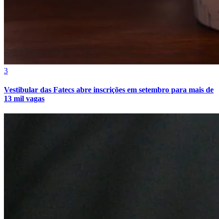
Bahia
3
Vestibular das Fatecs abre inscrições em setembro para mais de
13 mil vagas