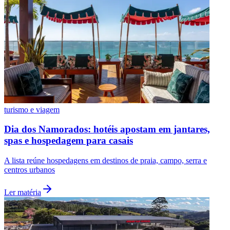
Vasco
turismo e viagem
Dia dos Namorados: hotéis apostam em jantares,
spas e hospedagem para casais
A lista reúne hospedagens em destinos de praia, campo, serra e
centros urbanos
Ler matéria