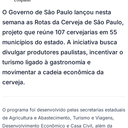
NBA
NFL
O Governo de São Paulo lançou nesta
Fórmula 1
UFC
semana as Rotas da Cerveja de São Paulo,
Tênis (ATP)
MLB
projeto que reúne 107 cervejarias em 55
NHL
Atletismo
municípios do estado. A iniciativa busca
Vôlei
NBB
divulgar produtores paulistas, incentivar o
Competições de Futebol
turismo ligado à gastronomia e
Brasileirão Série A
movimentar a cadeia econômica da
Brasileirão Série B
Paulistão
cerveja.
Copa do Brasil
Libertadores
Sul-Americana
Copa América
Champions League
Premier League
O programa foi desenvolvido pelas secretarias estaduais
La Liga
de Agricultura e Abastecimento, Turismo e Viagens,
Bundesliga
Mundial 2026
Desenvolvimento Econômico e Casa Civil, além da