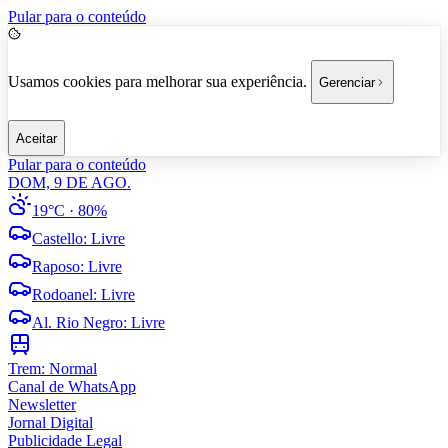
Pular para o conteúdo
Usamos cookies para melhorar sua experiência.
Gerenciar
Aceitar
Pular para o conteúdo
DOM, 9 DE AGO.
19°C
· 80%
Castello
:
Livre
Raposo
:
Livre
Rodoanel
:
Livre
Al. Rio Negro
:
Livre
Trem:
Normal
Canal de WhatsApp
Newsletter
Jornal Digital
Publicidade Legal