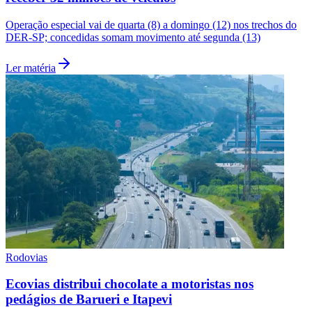
Operação especial vai de quarta (8) a domingo (12) nos trechos do
DER-SP; concedidas somam movimento até segunda (13)
Ler matéria
Palmeiras
Rodovias
Ecovias distribui chocolate a motoristas nos
pedágios de Barueri e Itapevi