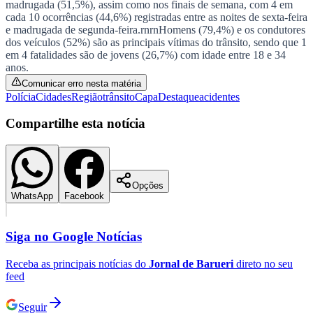
madrugada (51,5%), assim como nos finais de semana, com 4 em
Times - Ir direto
cada 10 ocorrências (44,6%) registradas entre as noites de sexta-feira
e madrugada de segunda-feira.rnrnHomens (79,4%) e os condutores
dos veículos (52%) são as principais vítimas do trânsito, sendo que 1
em 4 fatalidades são de jovens (26,7%) com idade entre 18 e 34
anos.
Comunicar erro nesta matéria
Polícia
Cidades
Região
trânsito
Capa
Destaque
acidentes
Compartilhe esta notícia
Opções
WhatsApp
Facebook
Siga no
Google Notícias
Receba as principais notícias do
Jornal de Barueri
direto no seu
feed
Seguir