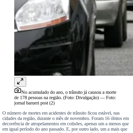
Rocha
Francisco Morato
Taboão da Serra
Embu das Artes
São Roque
Para Sua Empresa
Anuncie Regional
Guia de Empresas
Vagas na Região
Novo
Hub de Negócios
Guia Comercial
Selo Verificado
Portal Educacional
Agenda de Vestibulares
Vagas de Emprego
Concursos
Panorama Econômico
Panorama Econômico
No acumulado do ano, o trânsito já causou a morte
de 178 pessoas na região. (Foto: Divulgação)
—
Foto:
Para Sua Empresa
jornal barueri post (2)
Anuncie no Portal
O número de mortes em acidentes de trânsito ficou estável, nas
Verificar Empresa
Novo
cidades da região, durante o mês de novembro. Foram 16 óbitos em
Anunciar Vagas
Novo
decorrência de atropelamentos em colisões, apenas um a menos que
Publicidade Legal
em igual período do ano passado. E, por outro lado, um a mais que