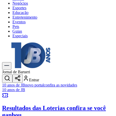
Negócios
Esportes
Educação
Entretenimento
Eventos
Pets
Guias
Especiais
Explore Tudo
Últimas Notícias
Previsão do Tempo
Trânsito e Rotas
Dia a Dia & Lazer
Jornal de Barueri
Transportes
Entrar
Gastronomia
10 anos de JB
novo portal
confira as novidades
Cinema & Shows
10 anos de JB
Jogos
Novo
Para Sua Empresa
Resultados das Loterias
confira se você
Anuncie no Portal
Cadastrar Empresa
ganhou