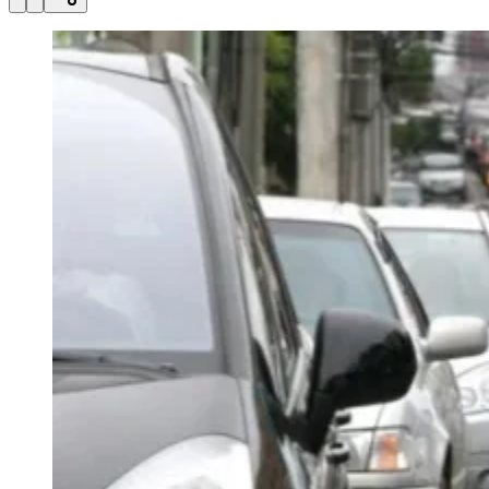
Julio
Jardim Líbano
Jardim Maria Cristina
Jardim Maria Helena
Jardim
Mutinga
Jardim Paraíso
Jardim Paulista
Jardim Reginalice
Jardim São
Luís
Jardim São Pedro
Jardim São Silvestre
Jardim Silveira
Jardim
Tupã
Jardim Tupanci
Mutinga
Nova Aldeinha
Osasco
Parque dos
Camargos
Parque Imperial
Parque Santa Luzia
Parque Viana
Pirapora
do Bom Jesus
Recanto Phrynéa
Santana de
Parnaíba
Silveira
Tamboré
Vale do Sol
Vila Barros
Vila Boa Vista
Vila
do Conde
Vila Engenho Novo
Vila Márcia
Vila Nossa Sra. da
Escada
Vila Porto
Votupoca
Para Sua Empresa
Anuncie no Portal
Guia de Empresas
Divulgar Vagas
Novo
Publicidade Legal
Negócios Regionais
Turismo
Segurança Regional
Hospitais Estaduais
Parques & Represas
Cidades da Região
Santana de Parnaíba
Osasco
Carapicuíba
Jandira
Itapevi
Cotia
Pirapora
do Bom Jesus
Araçariguama
Cajamar
Caieiras
Franco da