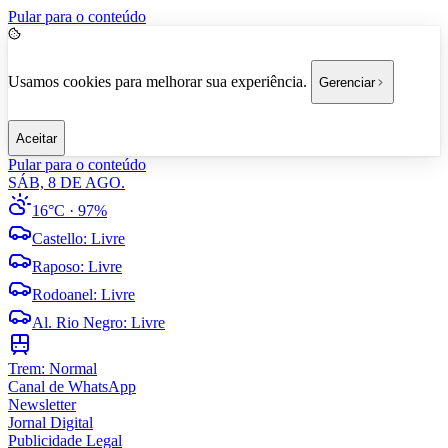
Pular para o conteúdo
Usamos cookies para melhorar sua experiência.
Gerenciar
Aceitar
Pular para o conteúdo
SÁB, 8 DE AGO.
16°C
· 97%
Castello
:
Livre
Raposo
:
Livre
Rodoanel
:
Livre
Al. Rio Negro
:
Livre
Trem:
Normal
Canal de WhatsApp
Newsletter
Jornal Digital
Publicidade Legal