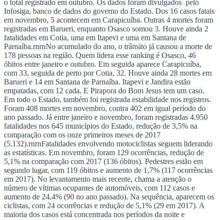
o total registrado em outubro. Os dados foram divulgados pelo
NBA
Infosiga, banco de dados do governo do Estado. Dos 16 casos fatais
NFL
em novembro, 5 acontecem em Carapicuíba. Outras 4 mortes foram
Fórmula 1
registradas em Barueri, enquanto Osasco somou 3. Houve ainda 2
UFC
fatalidades em Cotia, uma em Itapevi e uma em Santana de
Tênis (ATP)
Parnaíba.rnrnNo acumulado do ano, o trânsito já causou a morte de
MLB
178 pessoas na região. Quem lidera esse ranking é Osasco, 46
NHL
óbitos entre janeiro e outubro. Em seguida aparece Carapicuíba,
Atletismo
com 33, seguida de perto por Cotia, 32. Houve ainda 28 mortes em
Vôlei
Barueri e 14 em Santana de Parnaíba. Itapevi e Jandira estão
NBB
empatadas, com 12 cada. E Pirapora do Bom Jesus tem um caso.
Em todo o Estado, também foi registrada estabilidade nos registros.
Competições de Futebol
Foram 408 mortes em novembro, contra 402 em igual período do
Brasileirão Série A
ano passado. Já entre janeiro e novembro, foram registradas 4.950
Brasileirão Série B
fatalidades nos 645 municípios do Estado, redução de 3,5% na
Paulistão
comparação com os onze primeiros meses de 2017
Copa do Brasil
(5.132).rnrnFatalidades envolvendo motociclistas seguem liderando
Libertadores
as estatísticas. Em novembro, foram 129 ocorrências, redução de
Sul-Americana
5,1% na comparação com 2017 (136 óbitos). Pedestres estão em
Copa América
segundo lugar, com 119 óbitos e aumento de 1,7% (117 ocorrências
Champions League
em 2017). No levantamento mais recente, chama a atenção o
Premier League
número de vítimas ocupantes de automóveis, com 112 casos e
La Liga
aumento de 24,4% (90 no ano passado). Na sequência, aparecem os
Bundesliga
ciclistas, com 24 ocorrências e redução de 5,1% (29 em 2017). A
Mundial 2026
maioria dos casos está concentrada nos períodos da noite e