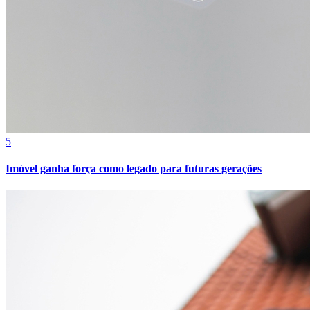
5
Imóvel ganha força como legado para futuras gerações
Atlético-MG