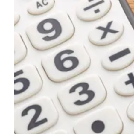
Publicidade
Anuncie Aqui
Seguir
Economia
2
min de leitura
Economia
IPVA 2019: pagamento com desconto de
3% para veículos com placa final 2 vence
em 10/1
Redação Jornal de Barueri
10 de janeiro de 2019 às 12:28
Vitória