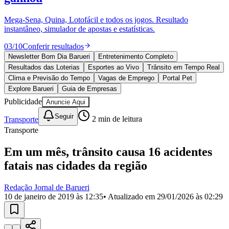
Divulgar Vagas
Novo
Publicidade Legal
Mega-Sena, Quina, Lotofácil e todos os jogos. Resultado
instantâneo, simulador de apostas e estatísticas.
Política
Eleições
03
/
10
Conferir resultados
Esportes
Saúde
Newsletter Bom Dia Barueri
Entretenimento Completo
Segurança
Resultados das Loterias
Esportes ao Vivo
Trânsito em Tempo Real
Cultura
Clima e Previsão do Tempo
Vagas de Emprego
Portal Pet
Meio Ambiente
Explore Barueri
Guia de Empresas
Obras
Publicidade
Anuncie Aqui
Educação
Seguir
Transporte
2
min de leitura
Bairros de Barueri
Transporte
Selecione sua região
Para notícias da sua região
Em um mês, trânsito causa 16 acidentes
fatais nas cidades da região
Aldeia
Aldeia da Serra
Aldeia de Barueri
Alphaville
Bairro
Jubran
Belval
Bethaville
Boa
Vista
Califórnia
Carapicuíba
Centro
Chácaras Marco
Cidades da
Redação Jornal de Barueri
Região
Cotia
Cruz Preta
Engenho Novo
Fazenda
10 de janeiro de 2019 às 12:35
• Atualizado em
29/01/2026 às 02:29
Militar
Itapevi
Jandira
Jardim Audir
Jardim Belval
Jardim
Califórnia
Jardim dos Altos
Jardim dos Camargos
Jardim
Esperança
Jardim Graziela
Jardim Iracema
Jardim Itaquiti
Jardim