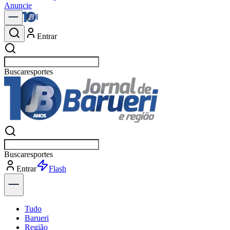
Anuncie
Entrar
Buscar
política
Buscar
política
Entrar
Explorar
Tudo
Barueri
Região