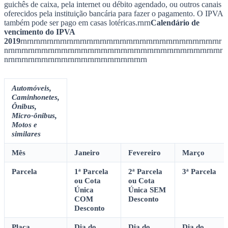
Sport
Proprietário que deseja parcelar o imposto também
deverá realizar o pagamento da primeira parcela até
quinta-feira. (Foto: Divulgação)
—
Foto:
jornal barueri
post (1)
Na quinta-feira, 10/1, vence o prazo para o pagamento integral, com
desconto de 3%, ou do parcelamento em três vezes do Imposto
sobre a Propriedade de Veículos Automotores (IPVA) de 2019 para
os veículos com final de placa 2. Os contribuintes devem ficar
atentos às datas de vencimento para aproveitar o abatimento e
regularizar o imposto.
rnrn
A quitação pode ser de três maneiras: à
vista com desconto de 3% (janeiro); à vista sem desconto (fevereiro)
ou em três parcelas, de janeiro a março, de acordo com a data de
vencimento da placa. Para efetuar o pagamento, basta se dirigir a
uma agência bancária credenciada com o número do RENAVAM
(Registro Nacional de Veículo Automotor), e realizar o recolhimento
do IPVA 2019.
rnrn
Utilize os terminais de autoatendimento, os
guichês de caixa, pela internet ou débito agendado, ou outros canais