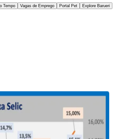
do Tempo
Vagas de Emprego
Portal Pet
Explore Barueri
des da Região
Cotia
Cruz Preta
Engenho Novo
Fazenda
im Iracema
Jardim Itaquiti
Jardim Julio
Jardim Líbano
Jardim Maria
vestre
Jardim Silveira
Jardim Tupã
Jardim Tupanci
Mutinga
Nova
arnaíba
Silveira
Tamboré
Vale do Sol
Vila Barros
Vila Boa Vista
Vila do