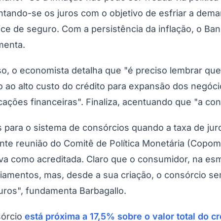
entando-se os juros com o objetivo de esfriar a d
ce de seguro. Com a persistência da inflação, o Ban
menta.
, o economista detalha que "é preciso lembrar que 
ao alto custo do crédito para expansão dos negócio
cações financeiras". Finaliza, acentuando que "a c
s para o sistema de consórcios quando a taxa de ju
nte reunião do Comitê de Política Monetária (Copo
iva como acreditada. Claro que o consumidor, na es
ciamentos, mas, desde a sua criação, o consórcio s
uros", fundamenta Barbagallo.
sórcio
está próxima a 17,5% sobre o valor total do cr