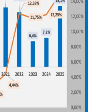
Morato
Taboão da Serra
Embu das Artes
São Roque