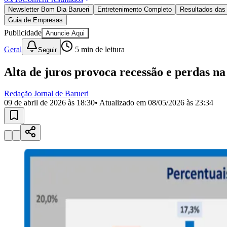
Política
Newsletter Bom Dia Barueri
Entretenimento Completo
Resultados das 
Eleições
Guia de Empresas
Esportes
Saúde
Publicidade
Anuncie Aqui
Segurança
Geral
5
min de leitura
Seguir
Cultura
Meio Ambiente
Obras
Alta de juros provoca recessão e perdas n
Educação
Redação Jornal de Barueri
Bairros de Barueri
09 de abril de 2026 às 18:30
• Atualizado em
08/05/2026 às 23:34
Selecione sua região
Para notícias da sua região
Aldeia
Aldeia da Serra
Aldeia de Barueri
Alphaville
Bairro Jubran
Belva
Militar
Itapevi
Jandira
Jardim Audir
Jardim Belval
Jardim Califórnia
Jard
Cristina
Jardim Maria Helena
Jardim Mutinga
Jardim Paraíso
Jardim Pau
Aldeinha
Osasco
Parque dos Camargos
Parque Imperial
Parque Santa L
Conde
Vila Engenho Novo
Vila Márcia
Vila Nossa Sra. da Escada
Vila
Para Sua Empresa
Anuncie no Portal
Guia de Empresas
Divulgar Vagas
Novo