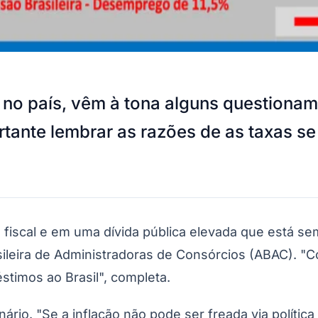
a no país, vêm à tona alguns questiona
ante lembrar as razões de as taxas se
io fiscal e em uma dívida pública elevada que está se
ileira de Administradoras de Consórcios (ABAC). "
stimos ao Brasil", completa.
onário. "Se a inflação não pode ser freada via políti