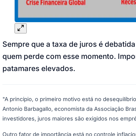
Panorama Econômico
Para Sua Empresa
Anuncie no Portal
Verificar Empresa
Novo
Anunciar Vagas
Novo
Sempre que a taxa de juros é debatid
Publicidade Legal
NBA
quem perde com esse momento. Import
NFL
Fórmula 1
patamares elevados.
UFC
Tênis (ATP)
MLB
NHL
Atletismo
Vôlei
"A princípio, o primeiro motivo está no desequilíbr
NBB
Antonio Barbagallo, economista da Associação Bras
Competições de Futebol
investidores, juros maiores são exigidos nos empré
Brasileirão Série A
Brasileirão Série B
Outro fator de importância está no controle inflaci
Paulistão