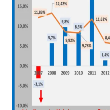
Publicidade Legal
Negócios Regionais
Turismo
Segurança Regional
Hospitais Estaduais
Parques & Represas
Cidades da Região
Santana de Parnaíba
Osasco
Carapicuíba
Jandira
Itapevi
Cotia
Pirapora 
Para Sua Empresa
Anuncie Regional
Guia de Empresas
Vagas na Região
Novo
Hub de Negócios
Guia Comercial
Selo Verificado
Portal Educacional
Agenda de Vestibulares
Vagas de Emprego
Concursos
Panorama Econômico