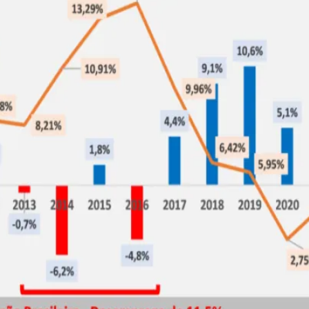
do Bom Jesus
Araçariguama
Cajamar
Caieiras
Franco da Rocha
Francisco 