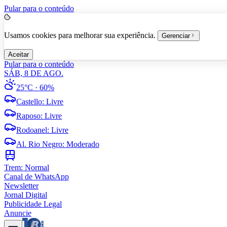
Pular para o conteúdo
Usamos cookies para melhorar sua experiência.
Gerenciar
Aceitar
Pular para o conteúdo
SÁB, 8 DE AGO.
25°C
· 60%
Castello
:
Livre
Raposo
:
Livre
Rodoanel
:
Livre
Al. Rio Negro
:
Moderado
Trem:
Normal
Canal de WhatsApp
Newsletter
Jornal Digital
Publicidade Legal
Anuncie