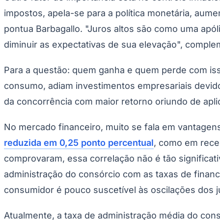
Copa do Brasil
impostos, apela-se para a política monetária, aum
Libertadores
Sul-Americana
pontua Barbagallo. "Juros altos são como uma apóli
Copa América
Champions League
diminuir as expectativas de sua elevação", comple
Premier League
La Liga
Bundesliga
Para a questão: quem ganha e quem perde com isso
Mundial 2026
consumo, adiam investimentos empresariais devido 
Times - Ir direto
da concorrência com maior retorno oriundo de apli
No mercado financeiro, muito se fala em vantagen
reduzida em 0,25 ponto percentual
, como em rece
comprovaram, essa correlação não é tão significat
administração do consórcio com as taxas de finan
consumidor é pouco suscetível às oscilações dos j
Atualmente, a taxa de administração média do con