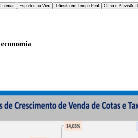
Loterias
Esportes ao Vivo
Trânsito em Tempo Real
Clima e Previsão 
a economia
l
Bethaville
Boa Vista
Califórnia
Carapicuíba
Centro
Chácaras Marco
Cida
im dos Altos
Jardim dos Camargos
Jardim Esperança
Jardim Graziela
Jard
lista
Jardim Reginalice
Jardim São Luís
Jardim São Pedro
Jardim São Sil
uzia
Parque Viana
Pirapora do Bom Jesus
Recanto Phrynéa
Santana de P
 Porto
Votupoca