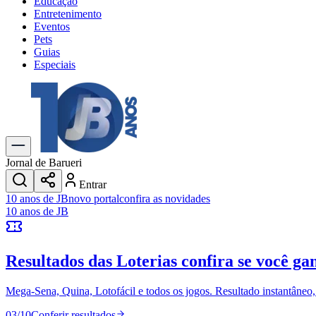
Educação
Entretenimento
Eventos
Pets
Guias
Especiais
Explore Tudo
Últimas Notícias
Previsão do Tempo
Trânsito e Rotas
Dia a Dia & Lazer
Jornal de Barueri
Transportes
Entrar
Gastronomia
10 anos de JB
novo portal
confira as novidades
Cinema & Shows
10 anos de JB
Jogos
Novo
Para Sua Empresa
Resultados das Loterias
confira se você ga
Anuncie no Portal
Cadastrar Empresa
Divulgar Vagas
Novo
Mega-Sena, Quina, Lotofácil e todos os jogos. Resultado instantâneo, s
Publicidade Legal
03
/
10
Conferir resultados