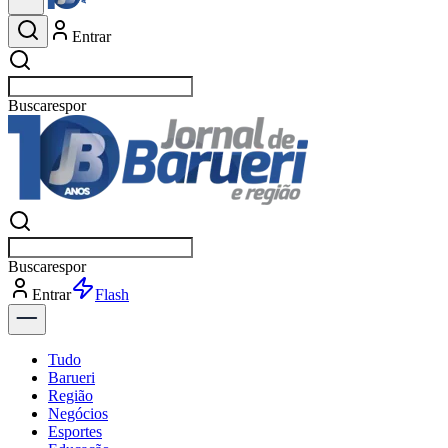
Entrar
Buscar
esportes
Buscar
esportes
Entrar
Flash
Tudo
Barueri
Região
Negócios
Esportes