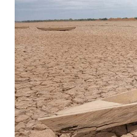
Publicidade Legal
Negócios Regionais
Turismo
Segurança Regional
Hospitais Estaduais
Parques & Represas
Cidades da Região
Santana de Parnaíba
Osasco
Carapicuíba
Jandira
Itapevi
Cotia
Pirapora 
Para Sua Empresa
Anuncie Regional
Guia de Empresas
Vagas na Região
Novo
Hub de Negócios
Guia Comercial
Selo Verificado
Portal Educacional
Agenda de Vestibulares
Vagas de Emprego
Concursos
Panorama Econômico