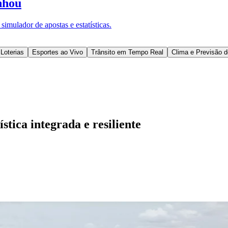
nhou
imulador de apostas e estatísticas.
Loterias
Esportes ao Vivo
Trânsito em Tempo Real
Clima e Previsão 
stica integrada e resiliente
l
Bethaville
Boa Vista
Califórnia
Carapicuíba
Centro
Chácaras Marco
Cida
im dos Altos
Jardim dos Camargos
Jardim Esperança
Jardim Graziela
Jard
lista
Jardim Reginalice
Jardim São Luís
Jardim São Pedro
Jardim São Sil
uzia
Parque Viana
Pirapora do Bom Jesus
Recanto Phrynéa
Santana de P
 Porto
Votupoca