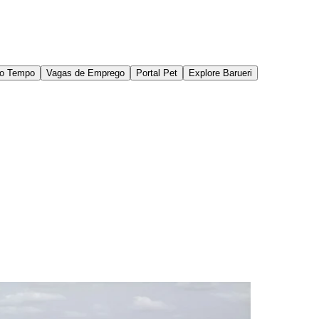
do Tempo
Vagas de Emprego
Portal Pet
Explore Barueri
des da Região
Cotia
Cruz Preta
Engenho Novo
Fazenda
im Iracema
Jardim Itaquiti
Jardim Julio
Jardim Líbano
Jardim Maria
vestre
Jardim Silveira
Jardim Tupã
Jardim Tupanci
Mutinga
Nova
arnaíba
Silveira
Tamboré
Vale do Sol
Vila Barros
Vila Boa Vista
Vila do