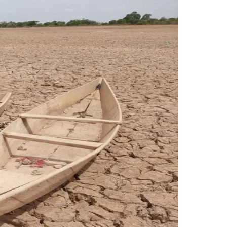
Morato
Taboão da Serra
Embu das Artes
São Roque