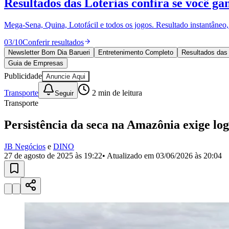
Resultados das Loterias
confira se você ga
Política
Eleições
Esportes
Mega-Sena, Quina, Lotofácil e todos os jogos. Resultado instantâneo, s
Saúde
Segurança
03
/
10
Conferir resultados
Cultura
Newsletter Bom Dia Barueri
Entretenimento Completo
Resultados das 
Meio Ambiente
Guia de Empresas
Obras
Publicidade
Anuncie Aqui
Educação
Transporte
2
min de leitura
Seguir
Bairros de Barueri
Transporte
Selecione sua região
Para notícias da sua região
Persistência da seca na Amazônia exige logí
Aldeia
Aldeia da Serra
Aldeia de Barueri
Alphaville
Bairro Jubran
Belva
JB Negócios
e
DINO
Militar
Itapevi
Jandira
Jardim Audir
Jardim Belval
Jardim Califórnia
Jard
27 de agosto de 2025 às 19:22
• Atualizado em
03/06/2026 às 20:04
Cristina
Jardim Maria Helena
Jardim Mutinga
Jardim Paraíso
Jardim Pau
Aldeinha
Osasco
Parque dos Camargos
Parque Imperial
Parque Santa L
Conde
Vila Engenho Novo
Vila Márcia
Vila Nossa Sra. da Escada
Vila
Para Sua Empresa
Anuncie no Portal
Guia de Empresas
Divulgar Vagas
Novo