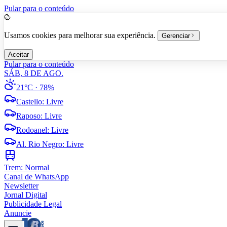
Pular para o conteúdo
Usamos cookies para melhorar sua experiência.
Gerenciar
Aceitar
Pular para o conteúdo
SÁB, 8 DE AGO.
21°C
· 78%
Castello
:
Livre
Raposo
:
Livre
Rodoanel
:
Livre
Al. Rio Negro
:
Livre
Trem:
Normal
Canal de WhatsApp
Newsletter
Jornal Digital
Publicidade Legal
Anuncie