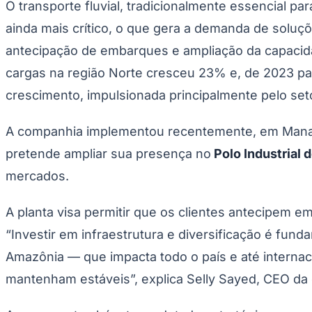
O transporte fluvial, tradicionalmente essencial pa
Copa do Brasil
Libertadores
ainda mais crítico, o que gera a demanda de soluçõ
Sul-Americana
Copa América
antecipação de embarques e ampliação da capacid
Champions League
Premier League
cargas na região Norte cresceu 23% e, de 2023 pa
La Liga
crescimento, impulsionada principalmente pelo set
Bundesliga
Mundial 2026
A companhia implementou recentemente, em Manaus 
Times - Ir direto
pretende ampliar sua presença no
Polo Industrial 
mercados.
A planta visa permitir que os clientes antecipe
“Investir em infraestrutura e diversificação é fun
Amazônia — que impacta todo o país e até internac
mantenham estáveis”, explica Selly Sayed, CEO da