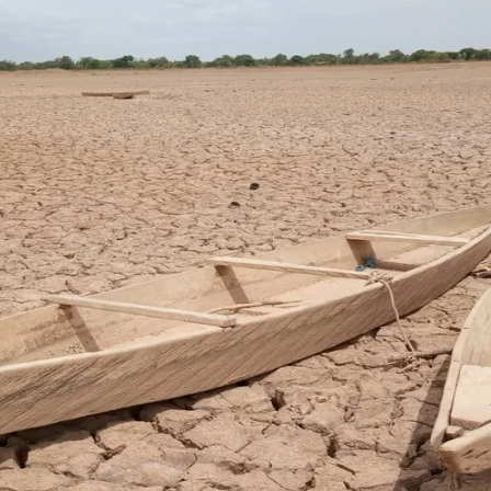
do Bom Jesus
Araçariguama
Cajamar
Caieiras
Franco da Rocha
Francisco 