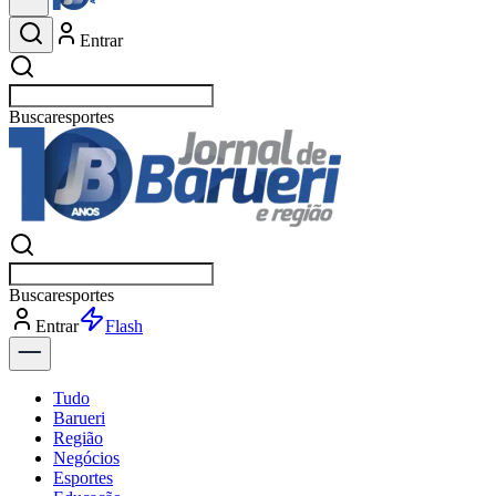
Entrar
Buscar
e
Buscar
e
Entrar
Flash
Tudo
Barueri
Região
Negócios
Esportes