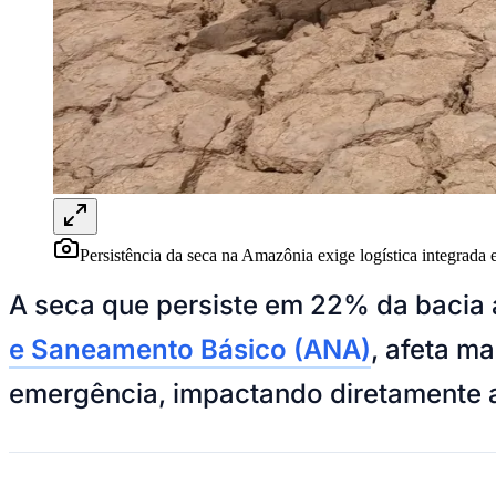
Panorama Econômico
Para Sua Empresa
Anuncie no Portal
Verificar Empresa
Novo
Anunciar Vagas
Novo
Publicidade Legal
NBA
NFL
Fórmula 1
UFC
Persistência da seca na Amazônia exige logística integrada e
Tênis (ATP)
MLB
A seca que persiste em 22% da bacia
NHL
Atletismo
e Saneamento Básico (ANA)
, afeta m
Vôlei
NBB
emergência, impactando diretamente a l
Competições de Futebol
Brasileirão Série A
Brasileirão Série B
Paulistão