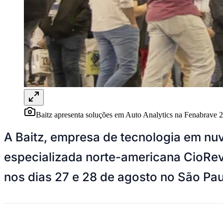
Panorama Econômico
Para Sua Empresa
Anuncie no Portal
Verificar Empresa
Novo
Anunciar Vagas
Novo
Publicidade Legal
NBA
NFL
Fórmula 1
UFC
Baitz apresenta soluções em Auto Analytics na Fenabrave 
Tênis (ATP)
MLB
A Baitz, empresa de tecnologia em nuv
NHL
Atletismo
especializada norte-americana CioRev
Vôlei
NBB
nos dias 27 e 28 de agosto no São Pa
Competições de Futebol
Brasileirão Série A
Brasileirão Série B
Paulistão