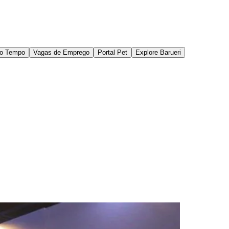
do Tempo
Vagas de Emprego
Portal Pet
Explore Barueri
des da Região
Cotia
Cruz Preta
Engenho Novo
Fazenda
im Iracema
Jardim Itaquiti
Jardim Julio
Jardim Líbano
Jardim Maria
vestre
Jardim Silveira
Jardim Tupã
Jardim Tupanci
Mutinga
Nova
arnaíba
Silveira
Tamboré
Vale do Sol
Vila Barros
Vila Boa Vista
Vila do