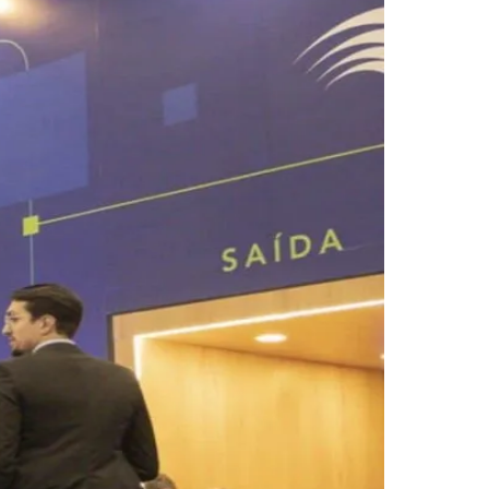
Morato
Taboão da Serra
Embu das Artes
São Roque