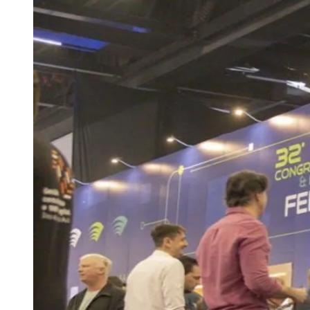
Publicidade Legal
Negócios Regionais
Turismo
Segurança Regional
Hospitais Estaduais
Parques & Represas
Cidades da Região
Santana de Parnaíba
Osasco
Carapicuíba
Jandira
Itapevi
Cotia
Pirapora 
Para Sua Empresa
Anuncie Regional
Guia de Empresas
Vagas na Região
Novo
Hub de Negócios
Guia Comercial
Selo Verificado
Portal Educacional
Agenda de Vestibulares
Vagas de Emprego
Concursos
Panorama Econômico