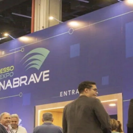
do Bom Jesus
Araçariguama
Cajamar
Caieiras
Franco da Rocha
Francisco 