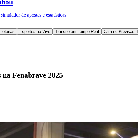
nhou
imulador de apostas e estatísticas.
Loterias
Esportes ao Vivo
Trânsito em Tempo Real
Clima e Previsão 
cs na Fenabrave 2025
l
Bethaville
Boa Vista
Califórnia
Carapicuíba
Centro
Chácaras Marco
Cida
im dos Altos
Jardim dos Camargos
Jardim Esperança
Jardim Graziela
Jard
lista
Jardim Reginalice
Jardim São Luís
Jardim São Pedro
Jardim São Sil
uzia
Parque Viana
Pirapora do Bom Jesus
Recanto Phrynéa
Santana de P
 Porto
Votupoca