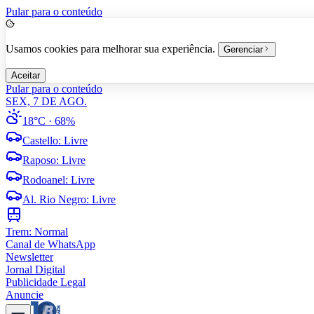
Pular para o conteúdo
Usamos cookies para melhorar sua experiência.
Gerenciar
Aceitar
Pular para o conteúdo
SEX, 7 DE AGO.
18°C
· 68%
Castello
:
Livre
Raposo
:
Livre
Rodoanel
:
Livre
Al. Rio Negro
:
Livre
Trem:
Normal
Canal de WhatsApp
Newsletter
Jornal Digital
Publicidade Legal
Anuncie