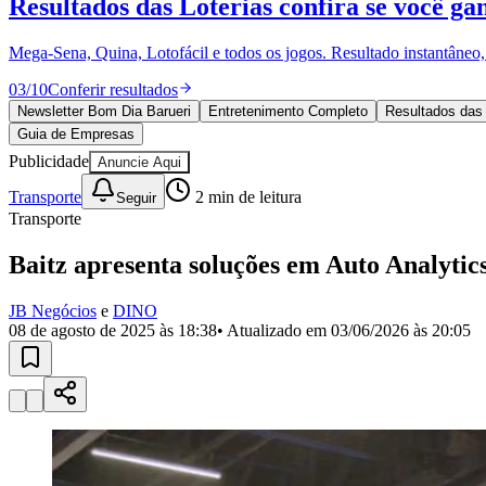
Resultados das Loterias
confira se você ga
Política
Eleições
Esportes
Mega-Sena, Quina, Lotofácil e todos os jogos. Resultado instantâneo, s
Saúde
Segurança
03
/
10
Conferir resultados
Cultura
Newsletter Bom Dia Barueri
Entretenimento Completo
Resultados das 
Meio Ambiente
Guia de Empresas
Obras
Publicidade
Anuncie Aqui
Educação
Transporte
2
min de leitura
Seguir
Bairros de Barueri
Transporte
Selecione sua região
Para notícias da sua região
Baitz apresenta soluções em Auto Analyti
Aldeia
Aldeia da Serra
Aldeia de Barueri
Alphaville
Bairro Jubran
Belva
JB Negócios
e
DINO
Militar
Itapevi
Jandira
Jardim Audir
Jardim Belval
Jardim Califórnia
Jard
08 de agosto de 2025 às 18:38
• Atualizado em
03/06/2026 às 20:05
Cristina
Jardim Maria Helena
Jardim Mutinga
Jardim Paraíso
Jardim Pau
Aldeinha
Osasco
Parque dos Camargos
Parque Imperial
Parque Santa L
Conde
Vila Engenho Novo
Vila Márcia
Vila Nossa Sra. da Escada
Vila
Para Sua Empresa
Anuncie no Portal
Guia de Empresas
Divulgar Vagas
Novo