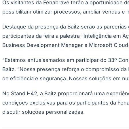
Os visitantes da Fenabrave terão a oportunidade de
Copa do Brasil
Libertadores
possibilitam otimizar processos, ampliar vendas e 
Sul-Americana
Copa América
Champions League
Destaque da presença da Baitz serão as parcerias e
Premier League
La Liga
participantes da feira a palestra “Inteligência em
Bundesliga
Business Development Manager e Microsoft Cloud In
Mundial 2026
Times - Ir direto
“Estamos entusiasmados em participar do 33º Cong
Baitz. “Nossa presença reforça o compromisso da B
de eficiência e segurança. Nossas soluções em nuv
No Stand H42, a Baitz proporcionará uma experiênc
condições exclusivas para os participantes da Fena
discutir soluções personalizadas.