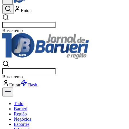
Entrar
Buscar
esportes
Buscar
esportes
Entrar
Flash
Tudo
Barueri
Região
Negócios
Esportes