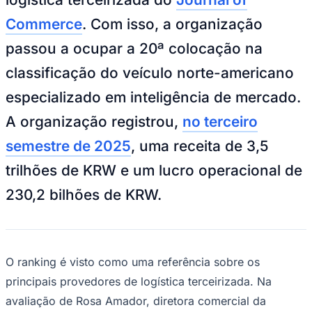
NBA
NFL
Commerce
. Com isso, a organização
Fórmula 1
UFC
passou a ocupar a 20ª colocação na
Tênis (ATP)
MLB
classificação do veículo norte-americano
NHL
Atletismo
especializado em inteligência de mercado.
Vôlei
NBB
A organização registrou,
no terceiro
Competições de Futebol
semestre de 2025
, uma receita de 3,5
Brasileirão Série A
trilhões de KRW e um lucro operacional de
Brasileirão Série B
Paulistão
230,2 bilhões de KRW.
Copa do Brasil
Libertadores
Sul-Americana
Copa América
Champions League
O ranking é visto como uma referência sobre os
Premier League
La Liga
principais provedores de logística terceirizada. Na
Bundesliga
avaliação de Rosa Amador, diretora comercial da
Mundial 2026