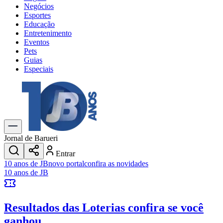
Negócios
Esportes
Educação
Entretenimento
Eventos
Pets
Guias
Especiais
Explore Tudo
Últimas Notícias
Previsão do Tempo
Trânsito e Rotas
Dia a Dia & Lazer
Jornal de Barueri
Transportes
Entrar
Gastronomia
10 anos de JB
novo portal
confira as novidades
Cinema & Shows
10 anos de JB
Jogos
Novo
Para Sua Empresa
Resultados das Loterias
confira se você
Anuncie no Portal
Cadastrar Empresa
ganhou