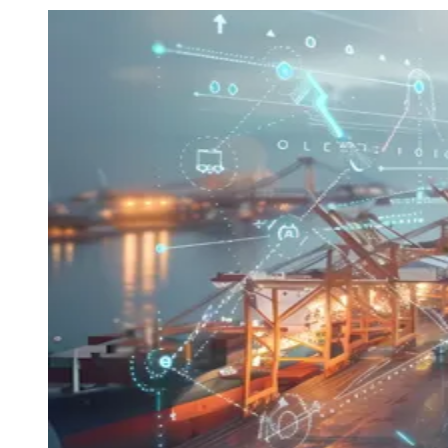
Julio
Jardim Líbano
Jardim Maria Cristina
Jardim Maria Helena
Jardim
Mutinga
Jardim Paraíso
Jardim Paulista
Jardim Reginalice
Jardim São
Luís
Jardim São Pedro
Jardim São Silvestre
Jardim Silveira
Jardim
Tupã
Jardim Tupanci
Mutinga
Nova Aldeinha
Osasco
Parque dos
Camargos
Parque Imperial
Parque Santa Luzia
Parque Viana
Pirapora
do Bom Jesus
Recanto Phrynéa
Santana de
Parnaíba
Silveira
Tamboré
Vale do Sol
Vila Barros
Vila Boa Vista
Vila
do Conde
Vila Engenho Novo
Vila Márcia
Vila Nossa Sra. da
Escada
Vila Porto
Votupoca
Para Sua Empresa
Anuncie no Portal
Guia de Empresas
Divulgar Vagas
Novo
Publicidade Legal
Negócios Regionais
Turismo
Segurança Regional
Hospitais Estaduais
Parques & Represas
Cidades da Região
Santana de Parnaíba
Osasco
Carapicuíba
Jandira
Itapevi
Cotia
Pirapora
do Bom Jesus
Araçariguama
Cajamar
Caieiras
Franco da