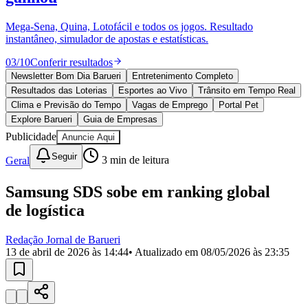
Divulgar Vagas
Novo
Publicidade Legal
Mega-Sena, Quina, Lotofácil e todos os jogos. Resultado
instantâneo, simulador de apostas e estatísticas.
Política
Eleições
03
/
10
Conferir resultados
Esportes
Saúde
Newsletter Bom Dia Barueri
Entretenimento Completo
Segurança
Resultados das Loterias
Esportes ao Vivo
Trânsito em Tempo Real
Cultura
Clima e Previsão do Tempo
Vagas de Emprego
Portal Pet
Meio Ambiente
Explore Barueri
Guia de Empresas
Obras
Publicidade
Anuncie Aqui
Educação
Seguir
Geral
3
min de leitura
Bairros de Barueri
Samsung SDS sobe em ranking global
Selecione sua região
Para notícias da sua região
de logística
Aldeia
Aldeia da Serra
Aldeia de Barueri
Alphaville
Bairro
Jubran
Belval
Bethaville
Boa
Redação Jornal de Barueri
Vista
Califórnia
Carapicuíba
Centro
Chácaras Marco
Cidades da
13 de abril de 2026 às 14:44
• Atualizado em
08/05/2026 às 23:35
Região
Cotia
Cruz Preta
Engenho Novo
Fazenda
Militar
Itapevi
Jandira
Jardim Audir
Jardim Belval
Jardim
Califórnia
Jardim dos Altos
Jardim dos Camargos
Jardim
Esperança
Jardim Graziela
Jardim Iracema
Jardim Itaquiti
Jardim