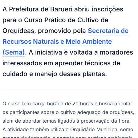
Goiás