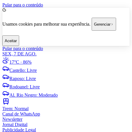
Pular para o conteúdo
Usamos cookies para melhorar sua experiência.
Gerenciar
Aceitar
Pular para o conteúdo
SEX, 7 DE AGO.
17°C
· 86%
Castello
:
Livre
Raposo
:
Livre
Rodoanel
:
Livre
Al. Rio Negro
:
Moderado
Trem:
Normal
Canal de WhatsApp
Newsletter
Jornal Digital
Publicidade Legal