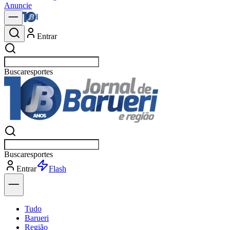
Anuncie
Entrar
Buscar
notíc
Buscar
notíc
Entrar
Explorar
Tudo
Barueri
Região