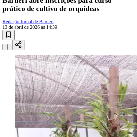
10 anos de JB
novo portal
confira as novidades
10 anos de JB
Juventude
Esportes ao Vivo
placares e tabelas
atualizadas
Paulistão, Brasileirão, Champions League e mais. Placar em tempo
real, classificação e notícias esportivas.
04
/
10
Acompanhar jogos
Newsletter Bom Dia Barueri
Entretenimento Completo
Resultados das Loterias
Esportes ao Vivo
Trânsito em Tempo Real
Clima e Previsão do Tempo
Vagas de Emprego
Portal Pet
Explore Barueri
Guia de Empresas
Publicidade
Anuncie Aqui
Seguir
Geral
2
min de leitura
Barueri abre inscrições para curso