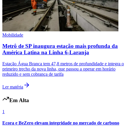
Vasco
Mobilidade
Metrô de SP inaugura estação mais profunda da
América Latina na Linha 6-Laranja
Estação Água Branca tem 47,8 metros de profundidade e integra o
primeiro trecho da nova linha, que passou a operar em horário
reduzido e sem cobrança de tarifa
Ler matéria
Em Alta
1
Ecora e BeZero elevam integridade no mercado de carbono