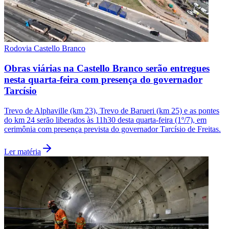
Fluminense
Rodovia Castello Branco
Obras viárias na Castello Branco serão entregues
nesta quarta-feira com presença do governador
Tarcísio
Trevo de Alphaville (km 23), Trevo de Barueri (km 25) e as pontes
do km 24 serão liberados às 11h30 desta quarta-feira (1º/7), em
cerimônia com presença prevista do governador Tarcísio de Freitas.
Ler matéria