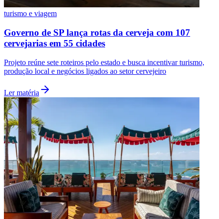
turismo e viagem
Governo de SP lança rotas da cerveja com 107
cervejarias em 55 cidades
Projeto reúne sete roteiros pelo estado e busca incentivar turismo,
produção local e negócios ligados ao setor cervejeiro
Ler matéria
Flamengo