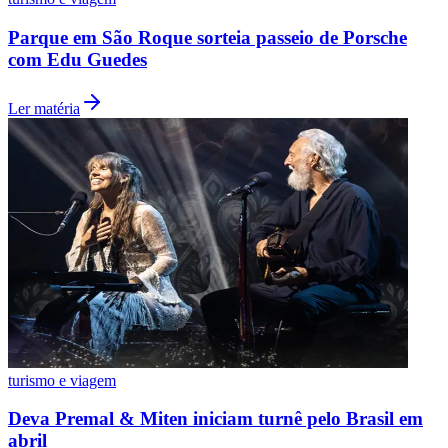
Fluminense
Parque em São Roque sorteia passeio de Porsche
com Edu Guedes
Ler matéria
turismo e viagem
Deva Premal & Miten iniciam turnê pelo Brasil em
abril