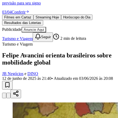
Divulgar Vagas
Novo
previsão para seu signo
Publicidade Legal
03
/
04
Conferir
Política
Filmes em Cartaz
Streaming Hoje
Horóscopo do Dia
Eleições
Resultados das Loterias
Esportes
Saúde
Publicidade
Anuncie Aqui
Segurança
Seguir
Turismo e Viagem
2
min de leitura
Cultura
Meio Ambiente
Turismo e Viagem
Obras
Educação
Felipe Avancini orienta brasileiros sobre
mobilidade global
Bairros de Barueri
JB Negócios
e
DINO
Selecione sua região
Para notícias da sua região
12 de junho de 2025 às 21:40
• Atualizado em
03/06/2026 às 20:08
Aldeia
Aldeia da Serra
Aldeia de Barueri
Alphaville
Bairro
Jubran
Belval
Bethaville
Boa
Vista
Califórnia
Carapicuíba
Centro
Chácaras Marco
Cidades da
Região
Cotia
Cruz Preta
Engenho Novo
Fazenda
Militar
Itapevi
Jandira
Jardim Audir
Jardim Belval
Jardim
Califórnia
Jardim dos Altos
Jardim dos Camargos
Jardim
Esperança
Jardim Graziela
Jardim Iracema
Jardim Itaquiti
Jardim