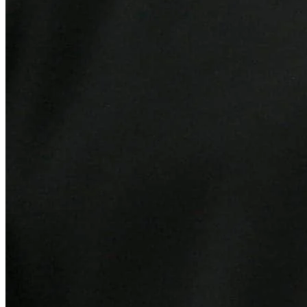
Atlético-MG