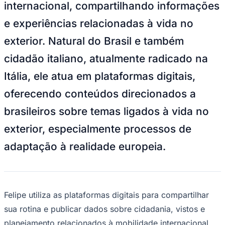
internacional, compartilhando informações
NBA
NFL
e experiências relacionadas à vida no
Fórmula 1
UFC
exterior. Natural do Brasil e também
Tênis (ATP)
MLB
cidadão italiano, atualmente radicado na
NHL
Atletismo
Itália, ele atua em plataformas digitais,
Vôlei
NBB
oferecendo conteúdos direcionados a
Competições de Futebol
brasileiros sobre temas ligados à vida no
Brasileirão Série A
exterior, especialmente processos de
Brasileirão Série B
Paulistão
adaptação à realidade europeia.
Copa do Brasil
Libertadores
Sul-Americana
Copa América
Champions League
Premier League
Felipe utiliza as plataformas digitais para compartilhar
La Liga
sua rotina e publicar dados sobre cidadania, vistos e
Bundesliga
Mundial 2026
planejamento relacionados à mobilidade internacional.