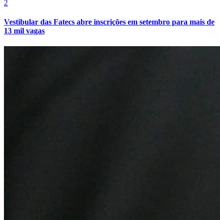
2
Vestibular das Fatecs abre inscrições em setembro para mais de
13 mil vagas
Grêmio