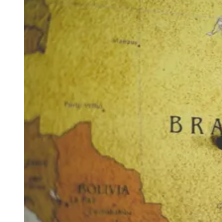
Julio
Jardim Líbano
Jardim Maria Cristina
Jardim Maria Helena
Jardim
Mutinga
Jardim Paraíso
Jardim Paulista
Jardim Reginalice
Jardim São
Luís
Jardim São Pedro
Jardim São Silvestre
Jardim Silveira
Jardim
Tupã
Jardim Tupanci
Mutinga
Nova Aldeinha
Osasco
Parque dos
Camargos
Parque Imperial
Parque Santa Luzia
Parque Viana
Pirapora
do Bom Jesus
Recanto Phrynéa
Santana de
Parnaíba
Silveira
Tamboré
Vale do Sol
Vila Barros
Vila Boa Vista
Vila
do Conde
Vila Engenho Novo
Vila Márcia
Vila Nossa Sra. da
Escada
Vila Porto
Votupoca
Para Sua Empresa
Anuncie no Portal
Guia de Empresas
Divulgar Vagas
Novo
Publicidade Legal
Negócios Regionais
Turismo
Segurança Regional
Hospitais Estaduais
Parques & Represas
Cidades da Região
Santana de Parnaíba
Osasco
Carapicuíba
Jandira
Itapevi
Cotia
Pirapora
do Bom Jesus
Araçariguama
Cajamar
Caieiras
Franco da