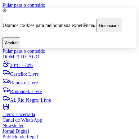
Pular para o conteúdo
Usamos cookies para melhorar sua experiência.
Gerenciar
Aceitar
Pular para o conteúdo
DOM, 9 DE AGO.
20°C
· 70%
Castello
:
Livre
Raposo
:
Livre
Rodoanel
:
Livre
Al. Rio Negro
:
Livre
Trem:
Encerrada
Canal de WhatsApp
Newsletter
Jornal Digital
Publicidade Legal