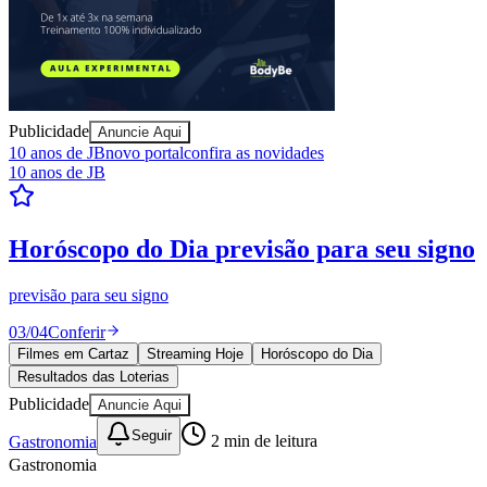
Juventude
Publicidade
Anuncie Aqui
10 anos de JB
novo portal
confira as novidades
10 anos de JB
Resultados das Loterias
confira se ganhou
Mega-Sena, Quina, Lotofácil e todos os jogos. Resultado
instantâneo.
04
/
04
Ver resultados
Filmes em Cartaz
Streaming Hoje
Horóscopo do Dia
Resultados das Loterias
Publicidade
Anuncie Aqui
Seguir
Gastronomia
2
min de leitura
Gastronomia