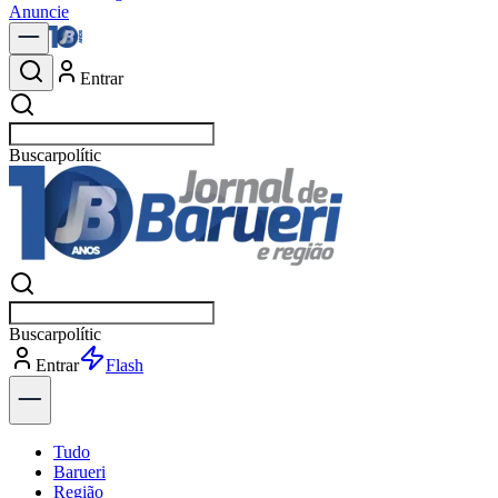
Anuncie
Entrar
Buscar
notícias em
Buscar
notícias em
Entrar
Explorar
Tudo
Barueri
Região