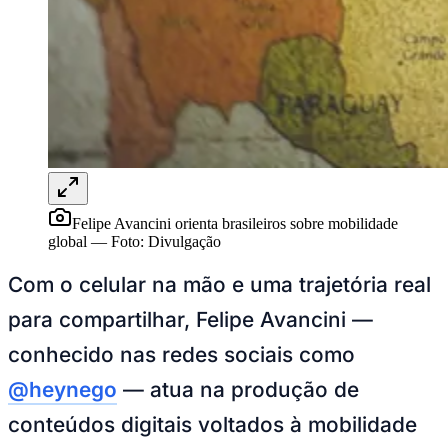
Rocha
Francisco Morato
Taboão da Serra
Embu das Artes
São Roque
Para Sua Empresa
Anuncie Regional
Guia de Empresas
Vagas na Região
Novo
Hub de Negócios
Guia Comercial
Selo Verificado
Portal Educacional
Agenda de Vestibulares
Vagas de Emprego
Felipe Avancini orienta brasileiros sobre mobilidade
Concursos
global
—
Foto:
Divulgação
Panorama Econômico
Com o celular na mão e uma trajetória real
Panorama Econômico
para compartilhar, Felipe Avancini —
Para Sua Empresa
conhecido nas redes sociais como
Anuncie no Portal
@heynego
— atua na produção de
Verificar Empresa
Novo
Anunciar Vagas
Novo
conteúdos digitais voltados à mobilidade
Publicidade Legal