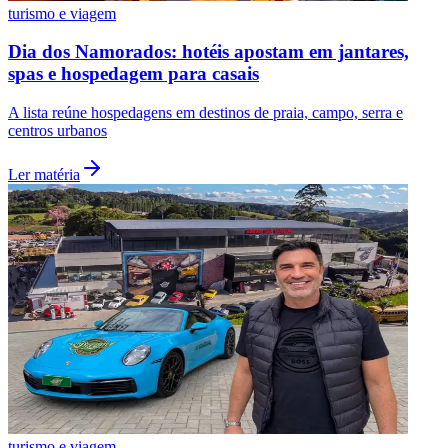
turismo e viagem
Dia dos Namorados: hotéis apostam em jantares,
spas e hospedagem para casais
A lista reúne hospedagens em destinos de praia, campo, serra e
centros urbanos
Ler matéria
turismo e viagem