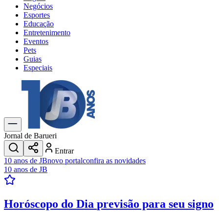
Negócios
Esportes
Educação
Entretenimento
Eventos
Pets
Guias
Especiais
Explore Tudo
Últimas Notícias
Previsão do Tempo
Trânsito e Rotas
Dia a Dia & Lazer
Jornal de Barueri
Transportes
Entrar
Gastronomia
10 anos de JB
novo portal
confira as novidades
Cinema & Shows
10 anos de JB
Jogos
Novo
Para Sua Empresa
Horóscopo do Dia
previsão para seu signo
Anuncie no Portal
Cadastrar Empresa