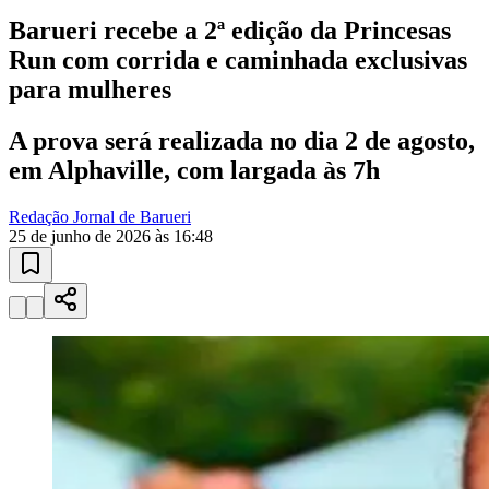
10 anos de JB
novo portal
confira as novidades
10 anos de JB
Esportes ao Vivo
placares e tabelas
atualizadas
Paulistão, Brasileirão, Champions League e mais. Placar em tempo
real, classificação e notícias esportivas.
04
/
10
Acompanhar jogos
Newsletter Bom Dia Barueri
Entretenimento Completo
Resultados das Loterias
Esportes ao Vivo
Trânsito em Tempo Real
Clima e Previsão do Tempo
Vagas de Emprego
Portal Pet
Explore Barueri
Guia de Empresas
Publicidade
Anuncie Aqui
Seguir
Cotidiano
2
min de leitura
Cotidiano