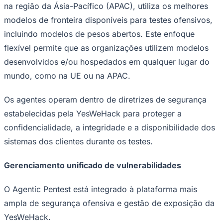
Rocha
Francisco Morato
Taboão da Serra
Embu das Artes
São Roque
na região da Ásia-Pacífico (APAC), utiliza os melhores
Para Sua Empresa
modelos de fronteira disponíveis para testes ofensivos,
Anuncie Regional
incluindo modelos de pesos abertos. Este enfoque
Guia de Empresas
Vagas na Região
Novo
flexível permite que as organizações utilizem modelos
desenvolvidos e/ou hospedados em qualquer lugar do
Hub de Negócios
Guia Comercial
mundo, como na UE ou na APAC.
Selo Verificado
Portal Educacional
Agenda de Vestibulares
Os agentes operam dentro de diretrizes de segurança
Vagas de Emprego
estabelecidas pela YesWeHack para proteger a
Concursos
confidencialidade, a integridade e a disponibilidade dos
Panorama Econômico
sistemas dos clientes durante os testes.
Panorama Econômico
Gerenciamento unificado de vulnerabilidades
Para Sua Empresa
Anuncie no Portal
O Agentic Pentest está integrado à plataforma mais
Verificar Empresa
Novo
Anunciar Vagas
Novo
ampla de segurança ofensiva e gestão de exposição da
Publicidade Legal
YesWeHack.