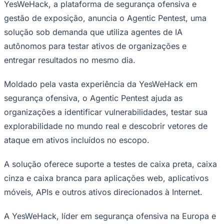
Julio
Jardim Líbano
Jardim Maria Cristina
Jardim Maria Helena
Jardim
YesWeHack, a plataforma de segurança ofensiva e
Mutinga
Jardim Paraíso
Jardim Paulista
Jardim Reginalice
Jardim São
gestão de exposição, anuncia o Agentic Pentest, uma
Luís
Jardim São Pedro
Jardim São Silvestre
Jardim Silveira
Jardim
Tupã
Jardim Tupanci
Mutinga
Nova Aldeinha
Osasco
Parque dos
solução sob demanda que utiliza agentes de IA
Camargos
Parque Imperial
Parque Santa Luzia
Parque Viana
Pirapora
autônomos para testar ativos de organizações e
do Bom Jesus
Recanto Phrynéa
Santana de
Parnaíba
Silveira
Tamboré
Vale do Sol
Vila Barros
Vila Boa Vista
Vila
entregar resultados no mesmo dia.
do Conde
Vila Engenho Novo
Vila Márcia
Vila Nossa Sra. da
Escada
Vila Porto
Votupoca
Moldado pela vasta experiência da YesWeHack em
Para Sua Empresa
segurança ofensiva, o Agentic Pentest ajuda as
Anuncie no Portal
Guia de Empresas
organizações a identificar vulnerabilidades, testar sua
Divulgar Vagas
Novo
explorabilidade no mundo real e descobrir vetores de
Publicidade Legal
ataque em ativos incluídos no escopo.
Negócios Regionais
Turismo
Segurança Regional
A solução oferece suporte a testes de caixa preta, caixa
Hospitais Estaduais
cinza e caixa branca para aplicações web, aplicativos
Parques & Represas
móveis, APIs e outros ativos direcionados à Internet.
Cidades da Região
Santana de Parnaíba
Osasco
Carapicuíba
Jandira
Itapevi
Cotia
Pirapora
A YesWeHack, líder em segurança ofensiva na Europa e
do Bom Jesus
Araçariguama
Cajamar
Caieiras
Franco da