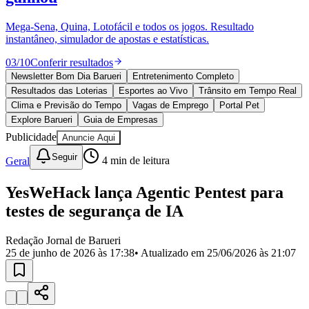
Divulgar Vagas
Novo
Publicidade Legal
Mega-Sena, Quina, Lotofácil e todos os jogos. Resultado
instantâneo, simulador de apostas e estatísticas.
Política
Eleições
03
/
10
Conferir resultados
Esportes
Saúde
Newsletter Bom Dia Barueri
Entretenimento Completo
Segurança
Resultados das Loterias
Esportes ao Vivo
Trânsito em Tempo Real
Cultura
Clima e Previsão do Tempo
Vagas de Emprego
Portal Pet
Meio Ambiente
Explore Barueri
Guia de Empresas
Obras
Publicidade
Anuncie Aqui
Educação
Seguir
Geral
4
min de leitura
Bairros de Barueri
YesWeHack lança Agentic Pentest para
Selecione sua região
Para notícias da sua região
testes de segurança de IA
Aldeia
Aldeia da Serra
Aldeia de Barueri
Alphaville
Bairro
Jubran
Belval
Bethaville
Boa
Redação Jornal de Barueri
Vista
Califórnia
Carapicuíba
Centro
Chácaras Marco
Cidades da
25 de junho de 2026 às 17:38
• Atualizado em
25/06/2026 às 21:07
Região
Cotia
Cruz Preta
Engenho Novo
Fazenda
Militar
Itapevi
Jandira
Jardim Audir
Jardim Belval
Jardim
Califórnia
Jardim dos Altos
Jardim dos Camargos
Jardim
Esperança
Jardim Graziela
Jardim Iracema
Jardim Itaquiti
Jardim