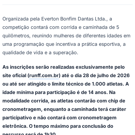
A competição contará com corrida e caminhada de
5 quilômetros
—
Foto:
Divulgação
Ceará
A cidade de Barueri será palco, no dia 2 de
agosto, da 2ª edição da Princesas Run,
evento esportivo voltado exclusivamente
ao público feminino. A prova será
realizada em Alphaville, com largada às 7h,
no cruzamento da Rua São Paulo com a
Avenida Doutor Dib Sauaia Neto.