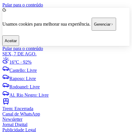
Pular para o conteúdo
Usamos cookies para melhorar sua experiência.
Gerenciar
Aceitar
Pular para o conteúdo
SEX, 7 DE AGO.
16°C
· 92%
Castello
:
Livre
Raposo
:
Livre
Rodoanel
:
Livre
Al. Rio Negro
:
Livre
Trem:
Encerrada
Canal de WhatsApp
Newsletter
Jornal Digital
Publicidade Legal