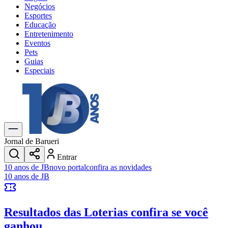
Negócios
Esportes
Educação
Entretenimento
Eventos
Pets
Guias
Especiais
Explore Tudo
Últimas Notícias
Previsão do Tempo
Trânsito e Rotas
Dia a Dia & Lazer
Jornal de Barueri
Transportes
Entrar
Gastronomia
10 anos de JB
novo portal
confira as novidades
Cinema & Shows
10 anos de JB
Jogos
Novo
Para Sua Empresa
Resultados das Loterias
confira se você
Anuncie no Portal
Cadastrar Empresa
ganhou