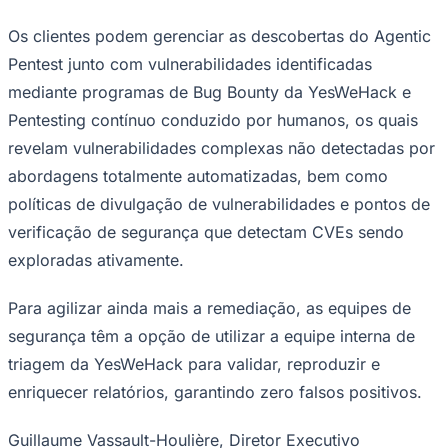
NBA
NFL
Os clientes podem gerenciar as descobertas do Agentic
Fórmula 1
UFC
Pentest junto com vulnerabilidades identificadas
Tênis (ATP)
mediante programas de Bug Bounty da YesWeHack e
MLB
NHL
Pentesting contínuo conduzido por humanos, os quais
Atletismo
revelam vulnerabilidades complexas não detectadas por
Vôlei
NBB
abordagens totalmente automatizadas, bem como
políticas de divulgação de vulnerabilidades e pontos de
Competições de Futebol
verificação de segurança que detectam CVEs sendo
Brasileirão Série A
Brasileirão Série B
exploradas ativamente.
Paulistão
Copa do Brasil
Para agilizar ainda mais a remediação, as equipes de
Libertadores
Sul-Americana
segurança têm a opção de utilizar a equipe interna de
Copa América
triagem da YesWeHack para validar, reproduzir e
Champions League
Premier League
enriquecer relatórios, garantindo zero falsos positivos.
La Liga
Bundesliga
Mundial 2026
Guillaume Vassault-Houlière, Diretor Executivo