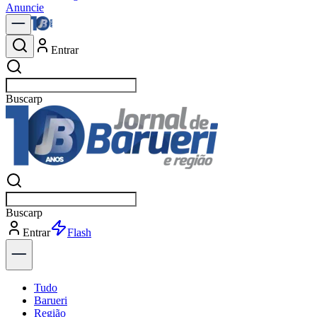
Anuncie
Entrar
Buscar
notíc
Buscar
notíc
Entrar
Explorar
Tudo
Barueri
Região