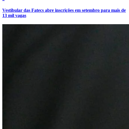
Vestibular das Fatecs abre inscrições em setembro para mais de
13 mil vagas
Atlético-MG