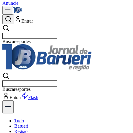
Anuncie
Entrar
Buscar
política
Buscar
política
Entrar
Explorar
Tudo
Barueri
Região