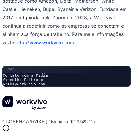
destaque como Amazon, Delta, Motherson, White
Castle, Heineken, Bupa, Ryanair e Verizon. Fundada em
2017 e adquirida pela Zoom em 2023, a Workvivo
continua a redefinir como as empresas se conectam e
Vasco
alinham sua força de trabalho. Para mais informações,
visite
http://www.workvivo.com
.
Contato com a Mídia

Vineetha Pathrose

press@workvivo.com
GLOBENEWSWIRE (Distribution ID 9749211)