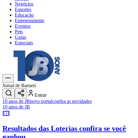
Negócios
Esportes
Educação
Entretenimento
Eventos
Pets
Guias
Especiais
Explore Tudo
Últimas Notícias
Previsão do Tempo
Trânsito e Rotas
Dia a Dia & Lazer
Jornal de Barueri
Transportes
Entrar
Gastronomia
10 anos de JB
novo portal
confira as novidades
Cinema & Shows
10 anos de JB
Jogos
Novo
Para Sua Empresa
Resultados das Loterias
confira se você
Anuncie no Portal
Cadastrar Empresa
ganhou