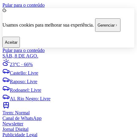
Pular para o conteúdo
Usamos cookies para melhorar sua experiência.
Gerenciar
Aceitar
Pular para o conteúdo
SÁB, 8 DE AGO.
23°C
· 66%
Castello
:
Livre
Raposo
:
Livre
Rodoanel
:
Livre
Al. Rio Negro
:
Livre
Trem:
Normal
Canal de WhatsApp
Newsletter
Jornal Digital
Publicidade Legal