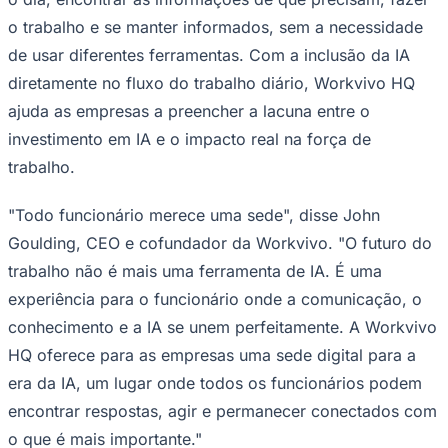
Rocha
Francisco Morato
Taboão da Serra
Embu das Artes
São Roque
Para Sua Empresa
o trabalho e se manter informados, sem a necessidade
de usar diferentes ferramentas. Com a inclusão da IA
Anuncie Regional
Guia de Empresas
diretamente no fluxo do trabalho diário, Workvivo HQ
Vagas na Região
Novo
ajuda as empresas a preencher a lacuna entre o
Hub de Negócios
investimento em IA e o impacto real na força de
Guia Comercial
Selo Verificado
trabalho.
Portal Educacional
Agenda de Vestibulares
"Todo funcionário merece uma sede", disse John
Vagas de Emprego
Concursos
Goulding, CEO e cofundador da Workvivo. "O futuro do
Panorama Econômico
trabalho não é mais uma ferramenta de IA. É uma
experiência para o funcionário onde a comunicação, o
Panorama Econômico
conhecimento e a IA se unem perfeitamente. A Workvivo
Para Sua Empresa
HQ oferece para as empresas uma sede digital para a
Anuncie no Portal
era da IA, um lugar onde todos os funcionários podem
Verificar Empresa
Novo
Anunciar Vagas
Novo
encontrar respostas, agir e permanecer conectados com
Publicidade Legal
o que é mais importante."