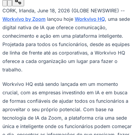
Julio
Jardim Líbano
Jardim Maria Cristina
Jardim Maria Helena
Jardim
Mutinga
Jardim Paraíso
Jardim Paulista
Jardim Reginalice
Jardim São
CORK, Irlanda, June 18, 2026 (GLOBE NEWSWIRE) --
Luís
Jardim São Pedro
Jardim São Silvestre
Jardim Silveira
Jardim
Tupã
Jardim Tupanci
Mutinga
Nova Aldeinha
Osasco
Parque dos
Workvivo by Zoom
lançou hoje
Workvivo HQ
, uma sede
Camargos
Parque Imperial
Parque Santa Luzia
Parque Viana
Pirapora
digital nativa de IA que oferece comunicação,
do Bom Jesus
Recanto Phrynéa
Santana de
Parnaíba
Silveira
Tamboré
Vale do Sol
Vila Barros
Vila Boa Vista
Vila
conhecimento e ação em uma plataforma inteligente.
do Conde
Vila Engenho Novo
Vila Márcia
Vila Nossa Sra. da
Projetada para todos os funcionários, desde as equipes
Escada
Vila Porto
Votupoca
Para Sua Empresa
de linha de frente até as corporativas, a Workvivo HQ
oferece a cada organização um lugar para fazer o
Anuncie no Portal
Guia de Empresas
trabalho.
Divulgar Vagas
Novo
Publicidade Legal
Workvivo HQ está sendo lançada em um momento
Negócios Regionais
crucial, com as empresas investindo em IA e em busca
Turismo
Segurança Regional
de formas confiáveis de ajudar todos os funcionários a
Hospitais Estaduais
aproveitar o seu próprio potencial. Com base na
Parques & Represas
tecnologia de IA da Zoom, a plataforma cria uma sede
Cidades da Região
Santana de Parnaíba
Osasco
Carapicuíba
Jandira
Itapevi
Cotia
Pirapora
única e inteligente onde os funcionários podem começar
do Bom Jesus
Araçariguama
Cajamar
Caieiras
Franco da
o dia, encontrar as informações de que precisam, fazer