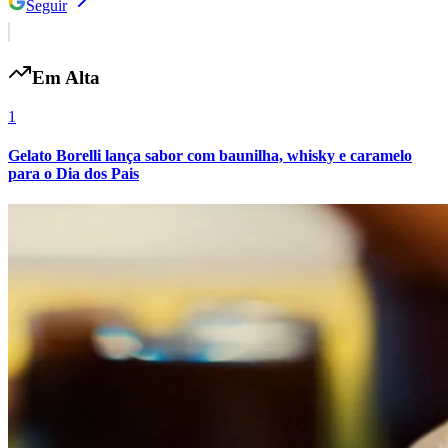
Seguir
Em Alta
1
Gelato Borelli lança sabor com baunilha, whisky e caramelo
para o Dia dos Pais
Grêmio