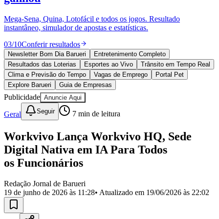
Divulgar Vagas
Novo
Publicidade Legal
Mega-Sena, Quina, Lotofácil e todos os jogos. Resultado
instantâneo, simulador de apostas e estatísticas.
Política
Eleições
03
/
10
Conferir resultados
Esportes
Saúde
Newsletter Bom Dia Barueri
Entretenimento Completo
Segurança
Resultados das Loterias
Esportes ao Vivo
Trânsito em Tempo Real
Cultura
Clima e Previsão do Tempo
Vagas de Emprego
Portal Pet
Meio Ambiente
Explore Barueri
Guia de Empresas
Obras
Publicidade
Anuncie Aqui
Educação
Seguir
Geral
7
min de leitura
Bairros de Barueri
Workvivo Lança Workvivo HQ, Sede
Selecione sua região
Para notícias da sua região
Digital Nativa em IA Para Todos
Aldeia
Aldeia da Serra
Aldeia de Barueri
Alphaville
Bairro
os Funcionários
Jubran
Belval
Bethaville
Boa
Vista
Califórnia
Carapicuíba
Centro
Chácaras Marco
Cidades da
Redação Jornal de Barueri
Região
Cotia
Cruz Preta
Engenho Novo
Fazenda
19 de junho de 2026 às 11:28
• Atualizado em
19/06/2026 às 22:02
Militar
Itapevi
Jandira
Jardim Audir
Jardim Belval
Jardim
Califórnia
Jardim dos Altos
Jardim dos Camargos
Jardim
Esperança
Jardim Graziela
Jardim Iracema
Jardim Itaquiti
Jardim