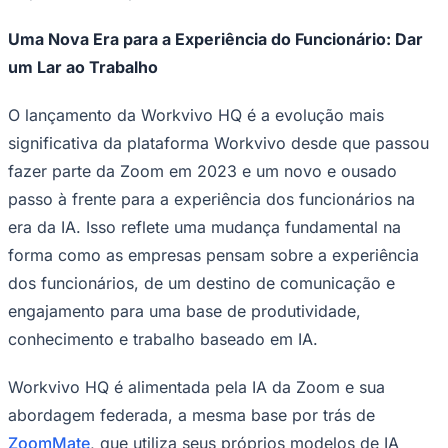
NBA
NFL
Uma Nova Era para a Experiência do Funcionário: Dar
Fórmula 1
UFC
um Lar ao Trabalho
Tênis (ATP)
MLB
O lançamento da Workvivo HQ é a evolução mais
NHL
Atletismo
significativa da plataforma Workvivo desde que passou
Vôlei
fazer parte da Zoom em 2023 e um novo e ousado
NBB
passo à frente para a experiência dos funcionários na
Competições de Futebol
era da IA. Isso reflete uma mudança fundamental na
Brasileirão Série A
forma como as empresas pensam sobre a experiência
Brasileirão Série B
Paulistão
dos funcionários, de um destino de comunicação e
Copa do Brasil
engajamento para uma base de produtividade,
Libertadores
Sul-Americana
conhecimento e trabalho baseado em IA.
Copa América
Champions League
Premier League
Workvivo HQ é alimentada pela IA da Zoom e sua
La Liga
abordagem federada, a mesma base por trás de
Bundesliga
Mundial 2026
ZoomMate
, que utiliza seus próprios modelos de IA