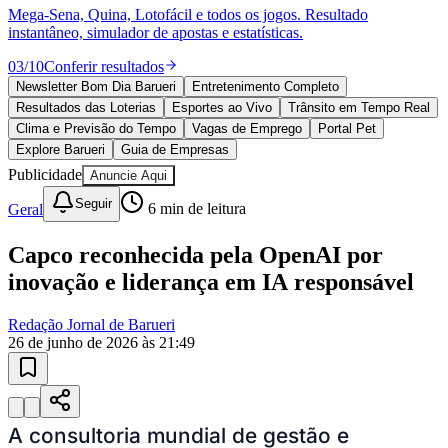
Mega-Sena, Quina, Lotofácil e todos os jogos. Resultado
instantâneo, simulador de apostas e estatísticas.
03
/
10
Conferir resultados
Newsletter Bom Dia Barueri
Entretenimento Completo
Resultados das Loterias
Esportes ao Vivo
Trânsito em Tempo Real
Clima e Previsão do Tempo
Vagas de Emprego
Portal Pet
Explore Barueri
Guia de Empresas
Publicidade
Anuncie Aqui
Seguir
Geral
6
min de leitura
Goiás
Capco reconhecida pela OpenAI por
inovação e liderança em IA responsável
Redação Jornal de Barueri
26 de junho de 2026 às 21:49
A consultoria mundial de gestão e