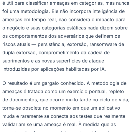
NBA
é útil para classificar ameaças em categorias, mas nunca
NFL
foi uma metodologia. Ele não incorpora inteligência de
Fórmula 1
UFC
ameaças em tempo real, não considera o impacto para
Tênis (ATP)
o negócio e suas categorias estáticas nada dizem sobre
MLB
NHL
os comportamentos dos adversários que definem os
Atletismo
riscos atuais — persistência, extorsão, ransomware de
Vôlei
NBB
dupla extorsão, comprometimento da cadeia de
Competições de Futebol
suprimentos e as novas superfícies de ataque
introduzidas por aplicações habilitadas por IA.
Brasileirão Série A
Brasileirão Série B
Paulistão
O resultado é um gargalo conhecido. A metodologia de
Copa do Brasil
ameaças é tratada como um exercício pontual, repleto
Libertadores
Sul-Americana
de documentos, que ocorre muito tarde no ciclo de vida,
Copa América
Champions League
torna-se obsoleta no momento em que um aplicativo
Premier League
muda e raramente se conecta aos testes que realmente
La Liga
Bundesliga
validariam se uma ameaça é real. À medida que as
Mundial 2026