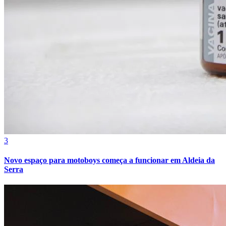
Bahia
3
Novo espaço para motoboys começa a funcionar em Aldeia da
Serra