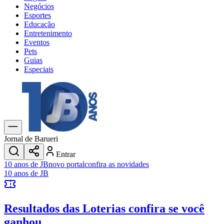
Negócios
Esportes
Educação
Entretenimento
Eventos
Pets
Guias
Especiais
Explore Tudo
Últimas Notícias
Previsão do Tempo
Trânsito e Rotas
Dia a Dia & Lazer
Jornal de Barueri
Transportes
Entrar
Gastronomia
10 anos de JB
novo portal
confira as novidades
Cinema & Shows
10 anos de JB
Jogos
Novo
Para Sua Empresa
Resultados das Loterias
confira se você
Anuncie no Portal
Cadastrar Empresa
ganhou