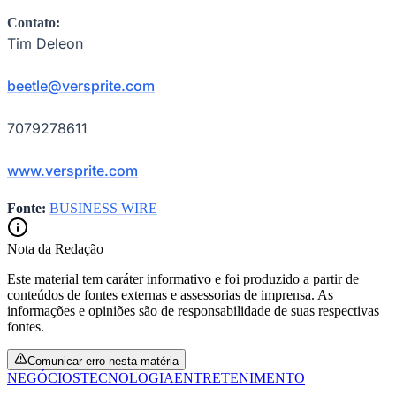
Contato:
Tim Deleon
beetle@versprite.com
7079278611
www.versprite.com
Fonte:
BUSINESS WIRE
Nota da Redação
Internacional
Este material tem caráter informativo e foi produzido a partir de
conteúdos de fontes externas e assessorias de imprensa. As
informações e opiniões são de responsabilidade de suas respectivas
fontes.
Comunicar erro nesta matéria
NEGÓCIOS
TECNOLOGIA
ENTRETENIMENTO