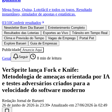
Divulgar Vagas
Novo
Publicidade Legal
Mega-Sena, Quina, Lotofácil e todos os jogos. Resultado
instantâneo, simulador de apostas e estatísticas.
Política
Eleições
03
/
10
Conferir resultados
Esportes
Saúde
Newsletter Bom Dia Barueri
Entretenimento Completo
Segurança
Resultados das Loterias
Esportes ao Vivo
Trânsito em Tempo Real
Cultura
Clima e Previsão do Tempo
Vagas de Emprego
Portal Pet
Meio Ambiente
Explore Barueri
Guia de Empresas
Obras
Publicidade
Anuncie Aqui
Educação
Seguir
Geral
8
min de leitura
Bairros de Barueri
VerSprite lança Fork e Knife:
Selecione sua região
Para notícias da sua região
Metodologia de ameaças orientada por IA
Aldeia
Aldeia da Serra
Aldeia de Barueri
Alphaville
Bairro
e testes adversários criados para a
Jubran
Belval
Bethaville
Boa
velocidade do software moderno
Vista
Califórnia
Carapicuíba
Centro
Chácaras Marco
Cidades da
Região
Cotia
Cruz Preta
Engenho Novo
Fazenda
Militar
Itapevi
Jandira
Jardim Audir
Jardim Belval
Jardim
Redação Jornal de Barueri
Califórnia
Jardim dos Altos
Jardim dos Camargos
Jardim
26 de junho de 2026 às 23:39
• Atualizado em
27/06/2026 às 02:49
Esperança
Jardim Graziela
Jardim Iracema
Jardim Itaquiti
Jardim