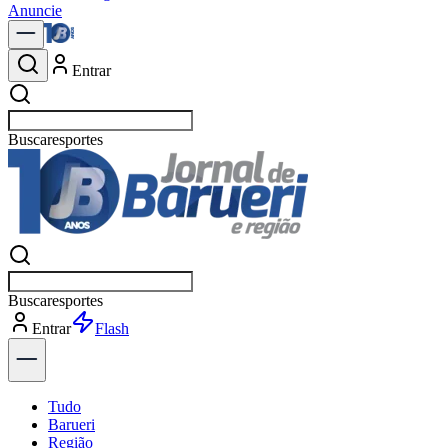
Anuncie
Entrar
Buscar
política
Buscar
política
Entrar
Explorar
Tudo
Barueri
Região