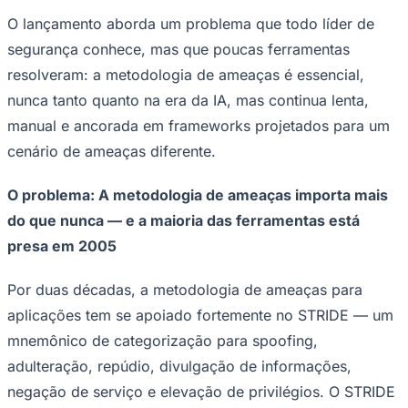
Rocha
Francisco Morato
Taboão da Serra
Embu das Artes
São Roque
Para Sua Empresa
O lançamento aborda um problema que todo líder de
segurança conhece, mas que poucas ferramentas
Anuncie Regional
Guia de Empresas
resolveram: a metodologia de ameaças é essencial,
Vagas na Região
Novo
nunca tanto quanto na era da IA, mas continua lenta,
Hub de Negócios
manual e ancorada em frameworks projetados para um
Guia Comercial
Selo Verificado
cenário de ameaças diferente.
Portal Educacional
Agenda de Vestibulares
O problema: A metodologia de ameaças importa mais
Vagas de Emprego
Concursos
do que nunca — e a maioria das ferramentas está
Panorama Econômico
presa em 2005
Panorama Econômico
Por duas décadas, a metodologia de ameaças para
Para Sua Empresa
aplicações tem se apoiado fortemente no STRIDE — um
Anuncie no Portal
mnemônico de categorização para spoofing,
Verificar Empresa
Novo
adulteração, repúdio, divulgação de informações,
Anunciar Vagas
Novo
Publicidade Legal
negação de serviço e elevação de privilégios. O STRIDE