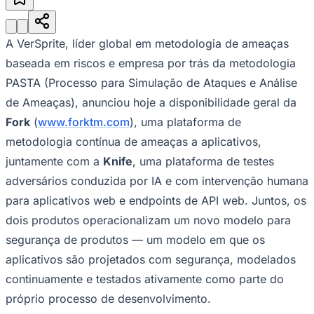
Julio
Jardim Líbano
Jardim Maria Cristina
Jardim Maria Helena
Jardim
Mutinga
Jardim Paraíso
Jardim Paulista
Jardim Reginalice
Jardim São
Luís
Jardim São Pedro
Jardim São Silvestre
Jardim Silveira
Jardim
Tupã
Jardim Tupanci
Mutinga
Nova Aldeinha
Osasco
Parque dos
A VerSprite, líder global em metodologia de ameaças
Camargos
Parque Imperial
Parque Santa Luzia
Parque Viana
Pirapora
baseada em riscos e empresa por trás da metodologia
do Bom Jesus
Recanto Phrynéa
Santana de
Parnaíba
Silveira
Tamboré
Vale do Sol
Vila Barros
Vila Boa Vista
Vila
PASTA (Processo para Simulação de Ataques e Análise
do Conde
Vila Engenho Novo
Vila Márcia
Vila Nossa Sra. da
de Ameaças), anunciou hoje a disponibilidade geral da
Escada
Vila Porto
Votupoca
Para Sua Empresa
Fork
(
www.forktm.com
), uma plataforma de
metodologia contínua de ameaças a aplicativos,
Anuncie no Portal
Guia de Empresas
juntamente com a
Knife
, uma plataforma de testes
Divulgar Vagas
Novo
Publicidade Legal
adversários conduzida por IA e com intervenção humana
para aplicativos web e endpoints de API web. Juntos, os
Negócios Regionais
Turismo
dois produtos operacionalizam um novo modelo para
Segurança Regional
segurança de produtos — um modelo em que os
Hospitais Estaduais
Parques & Represas
aplicativos são projetados com segurança, modelados
Cidades da Região
continuamente e testados ativamente como parte do
Santana de Parnaíba
Osasco
Carapicuíba
Jandira
Itapevi
Cotia
Pirapora
próprio processo de desenvolvimento.
do Bom Jesus
Araçariguama
Cajamar
Caieiras
Franco da