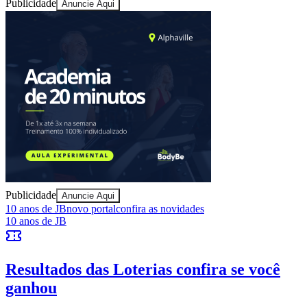
Publicidade
Anuncie Aqui
Ceará
Publicidade
Anuncie Aqui
10 anos de JB
novo portal
confira as novidades
10 anos de JB
Resultados das Loterias
confira se você
ganhou