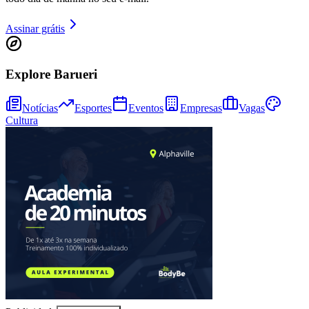
Assinar grátis
Juventude
Explore Barueri
Notícias
Esportes
Eventos
Empresas
Vagas
Cultura