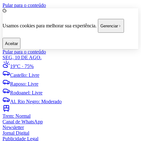
Pular para o conteúdo
Usamos cookies para melhorar sua experiência.
Gerenciar
Aceitar
Pular para o conteúdo
SEG, 10 DE AGO.
19°C
· 75%
Castello
:
Livre
Raposo
:
Livre
Rodoanel
:
Livre
Al. Rio Negro
:
Moderado
Trem:
Normal
Canal de WhatsApp
Newsletter
Jornal Digital
Publicidade Legal