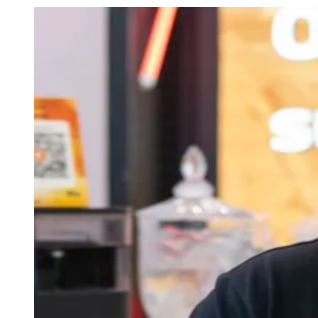
Julio
Jardim Líbano
Jardim Maria Cristina
Jardim Maria Helena
Jardim
Mutinga
Jardim Paraíso
Jardim Paulista
Jardim Reginalice
Jardim São
Luís
Jardim São Pedro
Jardim São Silvestre
Jardim Silveira
Jardim
Tupã
Jardim Tupanci
Mutinga
Nova Aldeinha
Osasco
Parque dos
Camargos
Parque Imperial
Parque Santa Luzia
Parque Viana
Pirapora
do Bom Jesus
Recanto Phrynéa
Santana de
Parnaíba
Silveira
Tamboré
Vale do Sol
Vila Barros
Vila Boa Vista
Vila
do Conde
Vila Engenho Novo
Vila Márcia
Vila Nossa Sra. da
Escada
Vila Porto
Votupoca
Para Sua Empresa
Anuncie no Portal
Guia de Empresas
Divulgar Vagas
Novo
Publicidade Legal
Negócios Regionais
Turismo
Segurança Regional
Hospitais Estaduais
Parques & Represas
Cidades da Região
Santana de Parnaíba
Osasco
Carapicuíba
Jandira
Itapevi
Cotia
Pirapora
do Bom Jesus
Araçariguama
Cajamar
Caieiras
Franco da