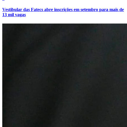
Vestibular das Fatecs abre inscrições em setembro para mais de
13 mil vagas