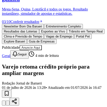
Divulgar Vagas
Novo
Publicidade Legal
Mega-Sena, Quina, Lotofácil e todos os jogos. Resultado
instantâneo, simulador de apostas e estatísticas.
Política
Eleições
03
/
10
Conferir resultados
Esportes
Saúde
Newsletter Bom Dia Barueri
Entretenimento Completo
Segurança
Resultados das Loterias
Esportes ao Vivo
Trânsito em Tempo Real
Cultura
Clima e Previsão do Tempo
Vagas de Emprego
Portal Pet
Meio Ambiente
Explore Barueri
Guia de Empresas
Obras
Publicidade
Anuncie Aqui
Educação
Seguir
Geral
4
min de leitura
Bairros de Barueri
Varejo retoma crédito próprio para
Selecione sua região
Para notícias da sua região
ampliar margens
Aldeia
Aldeia da Serra
Aldeia de Barueri
Alphaville
Bairro
Jubran
Belval
Bethaville
Boa
Redação Jornal de Barueri
Vista
Califórnia
Carapicuíba
Centro
Chácaras Marco
Cidades da
01 de julho de 2026 às 13:28
• Atualizado em
01/07/2026 às 16:47
Região
Cotia
Cruz Preta
Engenho Novo
Fazenda
Militar
Itapevi
Jandira
Jardim Audir
Jardim Belval
Jardim
Califórnia
Jardim dos Altos
Jardim dos Camargos
Jardim
Esperança
Jardim Graziela
Jardim Iracema
Jardim Itaquiti
Jardim