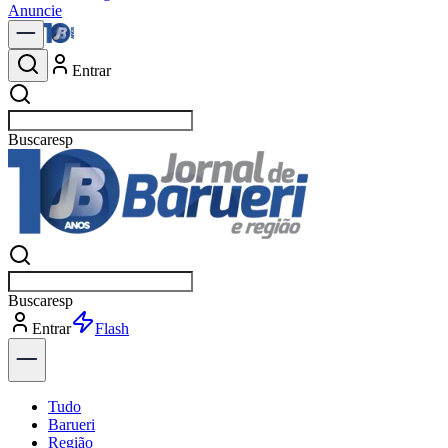
Anuncie
Entrar
Buscar
polí
Buscar
polí
Entrar
Explorar
Tudo
Barueri
Região