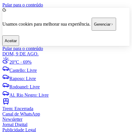
Pular para o conteúdo
Usamos cookies para melhorar sua experiência.
Gerenciar
Aceitar
Pular para o conteúdo
DOM, 9 DE AGO.
20°C
· 69%
Castello
:
Livre
Raposo
:
Livre
Rodoanel
:
Livre
Al. Rio Negro
:
Livre
Trem:
Encerrada
Canal de WhatsApp
Newsletter
Jornal Digital
Publicidade Legal