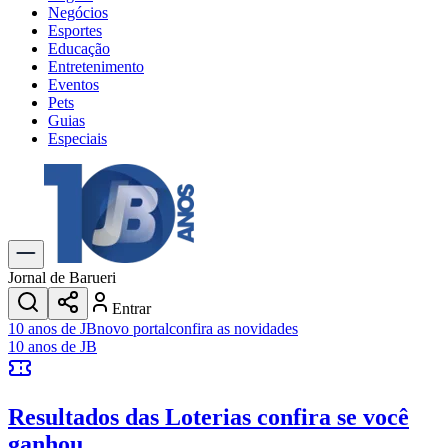
Negócios
Esportes
Educação
Entretenimento
Eventos
Pets
Guias
Especiais
Explore Tudo
Últimas Notícias
Previsão do Tempo
Trânsito e Rotas
Dia a Dia & Lazer
Jornal de Barueri
Transportes
Entrar
Gastronomia
10 anos de JB
novo portal
confira as novidades
Cinema & Shows
10 anos de JB
Jogos
Novo
Para Sua Empresa
Resultados das Loterias
confira se você
Anuncie no Portal
Cadastrar Empresa
ganhou