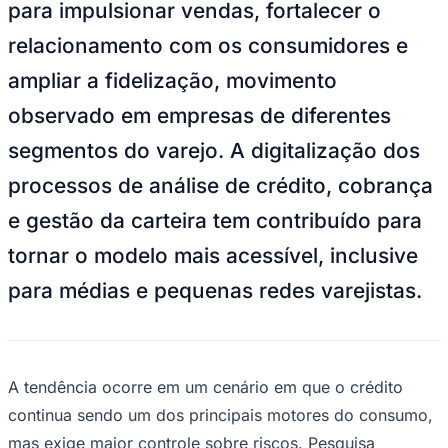
para impulsionar vendas, fortalecer o
NBA
NFL
relacionamento com os consumidores e
Fórmula 1
UFC
ampliar a fidelização, movimento
Tênis (ATP)
MLB
observado em empresas de diferentes
NHL
Atletismo
segmentos do varejo. A digitalização dos
Vôlei
NBB
processos de análise de crédito, cobrança
Competições de Futebol
e gestão da carteira tem contribuído para
Brasileirão Série A
tornar o modelo mais acessível, inclusive
Brasileirão Série B
Paulistão
para médias e pequenas redes varejistas.
Copa do Brasil
Libertadores
Sul-Americana
Copa América
Champions League
Premier League
A tendência ocorre em um cenário em que o crédito
La Liga
continua sendo um dos principais motores do consumo,
Bundesliga
Mundial 2026
mas exige maior controle sobre riscos. Pesquisa