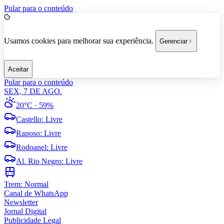
Pular para o conteúdo
Usamos cookies para melhorar sua experiência.
Gerenciar
Aceitar
Pular para o conteúdo
SEX, 7 DE AGO.
20°C
· 59%
Castello
:
Livre
Raposo
:
Livre
Rodoanel
:
Livre
Al. Rio Negro
:
Livre
Trem:
Normal
Canal de WhatsApp
Newsletter
Jornal Digital
Publicidade Legal