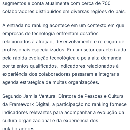
Framework
—
Foto:
Divulgação
A Framework Digital esteve em evidência
Juventude
ao conquistar sua primeira certificação
Great Place to Work (GPTW), alcançando
um índice de aprovação de 92% entre
seus colaboradores, resultado divulgado
durante a premiação promovida pela
consultoria.
Com mais de 16 anos de atuação no mercado de
tecnologia, a Framework Digital atua em projetos de
transformação digital para organizações de diferentes
segmentos e conta atualmente com cerca de 700