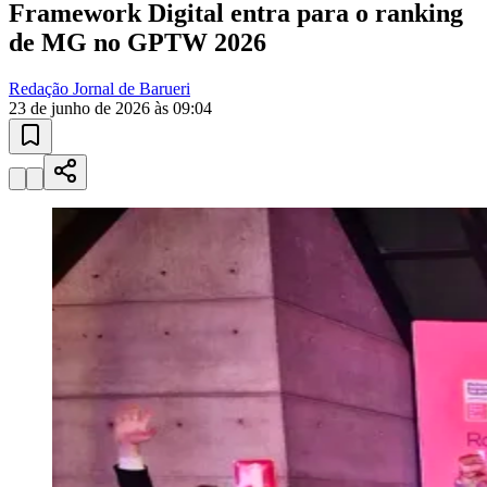
10 anos de JB
novo portal
confira as novidades
10 anos de JB
Esportes ao Vivo
placares e tabelas
atualizadas
Paulistão, Brasileirão, Champions League e mais. Placar em tempo
real, classificação e notícias esportivas.
04
/
10
Acompanhar jogos
Newsletter Bom Dia Barueri
Entretenimento Completo
Resultados das Loterias
Esportes ao Vivo
Trânsito em Tempo Real
Clima e Previsão do Tempo
Vagas de Emprego
Portal Pet
Explore Barueri
Guia de Empresas
Publicidade
Anuncie Aqui
Vitória
Seguir
Geral
2
min de leitura
Framework Digital entra para o ranking