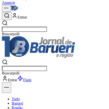
Anuncie
Entrar
Buscar
notícias e
Buscar
notícias e
Entrar
Explorar
Tudo
Barueri
Região