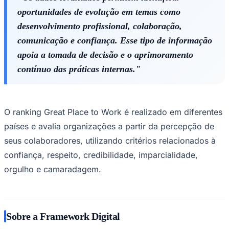
"À medida que as organizações crescem e ampliam
sua atuação, torna-se necessário acompanhar de
forma contínua como as práticas de gestão,
desenvolvimento e liderança são percebidas pelas
equipes. A pesquisa oferece uma visão estruturada
sobre esses aspectos."
Goiás
A executiva destaca que os resultados também
contribuem para o planejamento das próximas iniciativas
relacionadas à gestão de pessoas.
"Os dados levantados permitem identificar