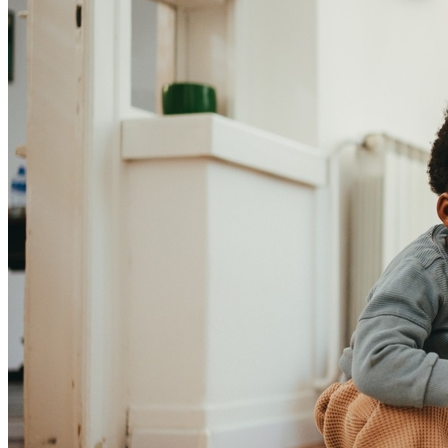
Atlético-MG