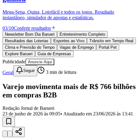
Divulgar Vagas
Novo
Publicidade Legal
Mega-Sena, Quina, Lotofácil e todos os jogos. Resultado
instantâneo, simulador de apostas e estatísticas.
Política
Eleições
03
/
10
Conferir resultados
Esportes
Saúde
Newsletter Bom Dia Barueri
Entretenimento Completo
Segurança
Resultados das Loterias
Esportes ao Vivo
Trânsito em Tempo Real
Cultura
Clima e Previsão do Tempo
Vagas de Emprego
Portal Pet
Meio Ambiente
Explore Barueri
Guia de Empresas
Obras
Publicidade
Anuncie Aqui
Educação
Seguir
Geral
3
min de leitura
Bairros de Barueri
Varejo movimenta mais de R$ 766 bilhões
Selecione sua região
Para notícias da sua região
em compras B2B
Aldeia
Aldeia da Serra
Aldeia de Barueri
Alphaville
Bairro
Jubran
Belval
Bethaville
Boa
Redação Jornal de Barueri
Vista
Califórnia
Carapicuíba
Centro
Chácaras Marco
Cidades da
23 de junho de 2026 às 09:05
• Atualizado em
23/06/2026 às 13:41
Região
Cotia
Cruz Preta
Engenho Novo
Fazenda
Militar
Itapevi
Jandira
Jardim Audir
Jardim Belval
Jardim
Califórnia
Jardim dos Altos
Jardim dos Camargos
Jardim
Esperança
Jardim Graziela
Jardim Iracema
Jardim Itaquiti
Jardim