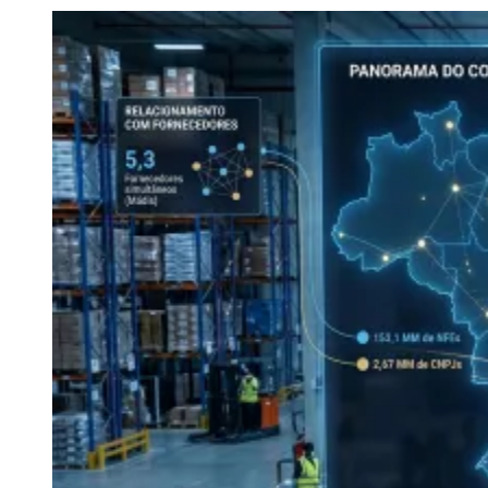
Julio
Jardim Líbano
Jardim Maria Cristina
Jardim Maria Helena
Jardim
Mutinga
Jardim Paraíso
Jardim Paulista
Jardim Reginalice
Jardim São
Luís
Jardim São Pedro
Jardim São Silvestre
Jardim Silveira
Jardim
Tupã
Jardim Tupanci
Mutinga
Nova Aldeinha
Osasco
Parque dos
Camargos
Parque Imperial
Parque Santa Luzia
Parque Viana
Pirapora
do Bom Jesus
Recanto Phrynéa
Santana de
Parnaíba
Silveira
Tamboré
Vale do Sol
Vila Barros
Vila Boa Vista
Vila
do Conde
Vila Engenho Novo
Vila Márcia
Vila Nossa Sra. da
Escada
Vila Porto
Votupoca
Para Sua Empresa
Anuncie no Portal
Guia de Empresas
Divulgar Vagas
Novo
Publicidade Legal
Negócios Regionais
Turismo
Segurança Regional
Hospitais Estaduais
Parques & Represas
Cidades da Região
Santana de Parnaíba
Osasco
Carapicuíba
Jandira
Itapevi
Cotia
Pirapora
do Bom Jesus
Araçariguama
Cajamar
Caieiras
Franco da