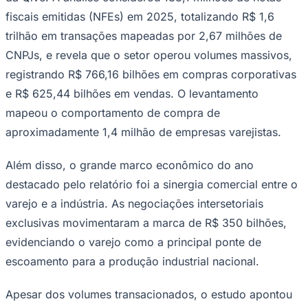
NBA
fiscais emitidas (NFEs) em 2025, totalizando R$ 1,6
NFL
Fórmula 1
trilhão em transações mapeadas por 2,67 milhões de
UFC
CNPJs, e revela que o setor operou volumes massivos,
Tênis (ATP)
MLB
registrando R$ 766,16 bilhões em compras corporativas
NHL
Atletismo
e R$ 625,44 bilhões em vendas. O levantamento
Vôlei
mapeou o comportamento de compra de
NBB
aproximadamente 1,4 milhão de empresas varejistas.
Competições de Futebol
Brasileirão Série A
Além disso, o grande marco econômico do ano
Brasileirão Série B
destacado pelo relatório foi a sinergia comercial entre o
Paulistão
Copa do Brasil
varejo e a indústria. As negociações intersetoriais
Libertadores
exclusivas movimentaram a marca de R$ 350 bilhões,
Sul-Americana
Copa América
evidenciando o varejo como a principal ponte de
Champions League
escoamento para a produção industrial nacional.
Premier League
La Liga
Bundesliga
Apesar dos volumes transacionados, o estudo apontou
Mundial 2026