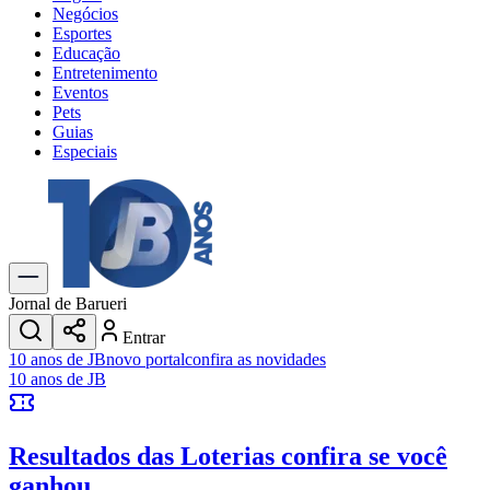
Negócios
Esportes
Educação
Entretenimento
Eventos
Pets
Guias
Especiais
Explore Tudo
Últimas Notícias
Previsão do Tempo
Trânsito e Rotas
Dia a Dia & Lazer
Jornal de Barueri
Transportes
Entrar
Gastronomia
10 anos de JB
novo portal
confira as novidades
Cinema & Shows
10 anos de JB
Jogos
Novo
Para Sua Empresa
Resultados das Loterias
confira se você
Anuncie no Portal
Cadastrar Empresa
ganhou