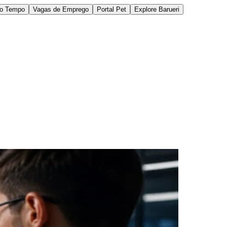
do Tempo
Vagas de Emprego
Portal Pet
Explore Barueri
des da Região
Cotia
Cruz Preta
Engenho Novo
Fazenda
im Iracema
Jardim Itaquiti
Jardim Julio
Jardim Líbano
Jardim Maria
vestre
Jardim Silveira
Jardim Tupã
Jardim Tupanci
Mutinga
Nova
arnaíba
Silveira
Tamboré
Vale do Sol
Vila Barros
Vila Boa Vista
Vila do