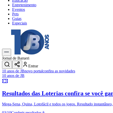
Educação
Entretenimento
Eventos
Pets
Guias
Especiais
Explore Tudo
Últimas Notícias
Previsão do Tempo
Trânsito e Rotas
Dia a Dia & Lazer
Jornal de Barueri
Transportes
Entrar
Gastronomia
10 anos de JB
novo portal
confira as novidades
Cinema & Shows
10 anos de JB
Jogos
Novo
Para Sua Empresa
Resultados das Loterias
confira se você ga
Anuncie no Portal
Cadastrar Empresa
Divulgar Vagas
Novo
Mega-Sena, Quina, Lotofácil e todos os jogos. Resultado instantâneo, s
Publicidade Legal
03
/
10
Conferir resultados