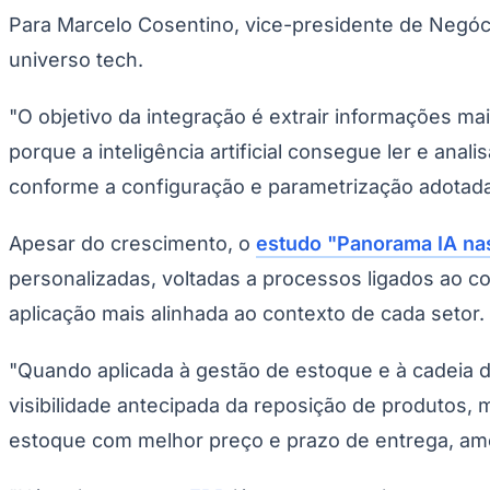
Copa do Brasil
Para Marcelo Cosentino, vice-presidente de Negóc
Libertadores
Sul-Americana
universo tech.
Copa América
Champions League
Premier League
"O objetivo da integração é extrair informações ma
La Liga
porque a inteligência artificial consegue ler e ana
Bundesliga
Mundial 2026
conforme a configuração e parametrização adotada"
Times - Ir direto
Apesar do crescimento, o
estudo "Panorama IA nas
personalizadas, voltadas a processos ligados ao c
aplicação mais alinhada ao contexto de cada setor.
"Quando aplicada à gestão de estoque e à cadeia 
visibilidade antecipada da reposição de produtos, 
estoque com melhor preço e prazo de entrega, ame