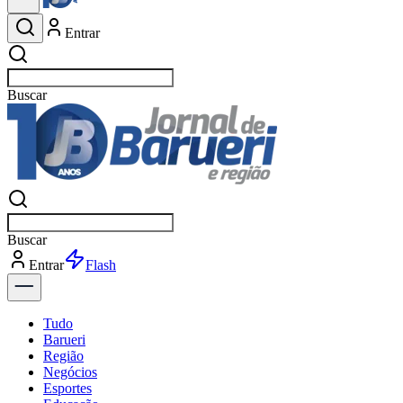
Entrar
Buscar
esportes
Buscar
esportes
Entrar
Flash
Tudo
Barueri
Região
Negócios
Esportes