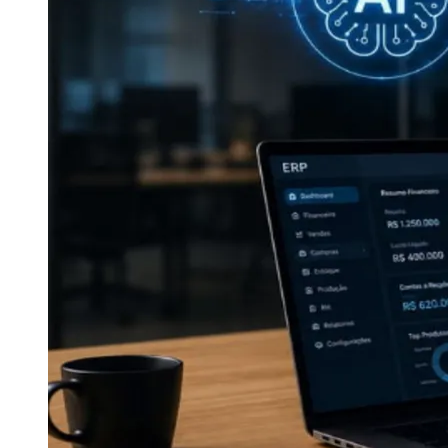
Publicidade Legal
Negócios Regionais
Turismo
Segurança Regional
Hospitais Estaduais
Parques & Represas
Cidades da Região
Santana de Parnaíba
Osasco
Carapicuíba
Jandira
Itapevi
Cotia
Pirapora 
Para Sua Empresa
Anuncie Regional
Guia de Empresas
Vagas na Região
Novo
Hub de Negócios
Guia Comercial
Selo Verificado
Portal Educacional
Agenda de Vestibulares
Vagas de Emprego
Concursos
Panorama Econômico