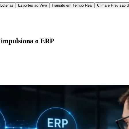
Loterias
Esportes ao Vivo
Trânsito em Tempo Real
Clima e Previsão 
e impulsiona o ERP
l
Bethaville
Boa Vista
Califórnia
Carapicuíba
Centro
Chácaras Marco
Cida
im dos Altos
Jardim dos Camargos
Jardim Esperança
Jardim Graziela
Jard
lista
Jardim Reginalice
Jardim São Luís
Jardim São Pedro
Jardim São Sil
uzia
Parque Viana
Pirapora do Bom Jesus
Recanto Phrynéa
Santana de P
 Porto
Votupoca