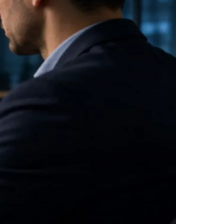
Morato
Taboão da Serra
Embu das Artes
São Roque