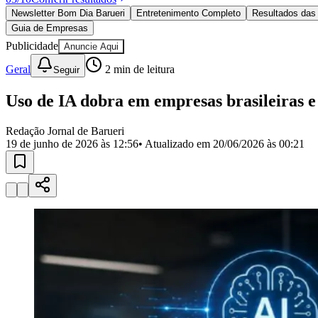
Política
Newsletter Bom Dia Barueri
Entretenimento Completo
Resultados das 
Eleições
Guia de Empresas
Esportes
Saúde
Publicidade
Anuncie Aqui
Segurança
Geral
2
min de leitura
Seguir
Cultura
Meio Ambiente
Obras
Uso de IA dobra em empresas brasileiras 
Educação
Redação Jornal de Barueri
Bairros de Barueri
19 de junho de 2026 às 12:56
• Atualizado em
20/06/2026 às 00:21
Selecione sua região
Para notícias da sua região
Aldeia
Aldeia da Serra
Aldeia de Barueri
Alphaville
Bairro Jubran
Belva
Militar
Itapevi
Jandira
Jardim Audir
Jardim Belval
Jardim Califórnia
Jard
Cristina
Jardim Maria Helena
Jardim Mutinga
Jardim Paraíso
Jardim Pau
Aldeinha
Osasco
Parque dos Camargos
Parque Imperial
Parque Santa L
Conde
Vila Engenho Novo
Vila Márcia
Vila Nossa Sra. da Escada
Vila
Para Sua Empresa
Anuncie no Portal
Guia de Empresas
Divulgar Vagas
Novo