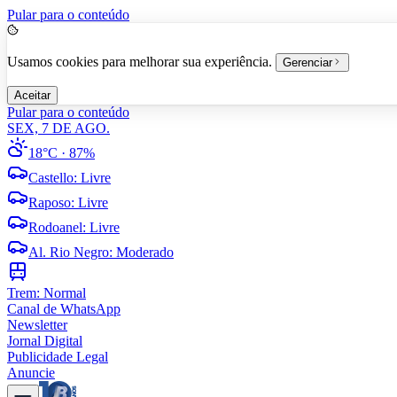
Pular para o conteúdo
Usamos cookies para melhorar sua experiência.
Gerenciar
Aceitar
Pular para o conteúdo
SEX, 7 DE AGO.
18°C
· 87%
Castello
:
Livre
Raposo
:
Livre
Rodoanel
:
Livre
Al. Rio Negro
:
Moderado
Trem:
Normal
Canal de WhatsApp
Newsletter
Jornal Digital
Publicidade Legal
Anuncie