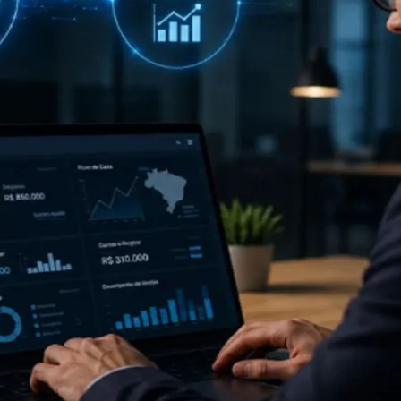
do Bom Jesus
Araçariguama
Cajamar
Caieiras
Franco da Rocha
Francisco 