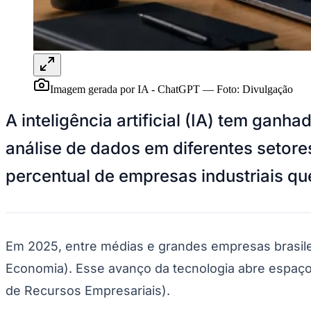
Panorama Econômico
Para Sua Empresa
Anuncie no Portal
Verificar Empresa
Novo
Anunciar Vagas
Novo
Imagem gerada por IA - ChatGPT
—
Foto:
Divulgação
Publicidade Legal
A inteligência artificial (IA) tem ga
NBA
NFL
análise de dados em diferentes setor
Fórmula 1
UFC
Tênis (ATP)
percentual de empresas industriais q
MLB
NHL
Atletismo
Vôlei
NBB
Em 2025, entre médias e grandes empresas brasile
Competições de Futebol
Economia). Esse avanço da tecnologia abre espaço
Brasileirão Série A
de Recursos Empresariais).
Brasileirão Série B
Paulistão