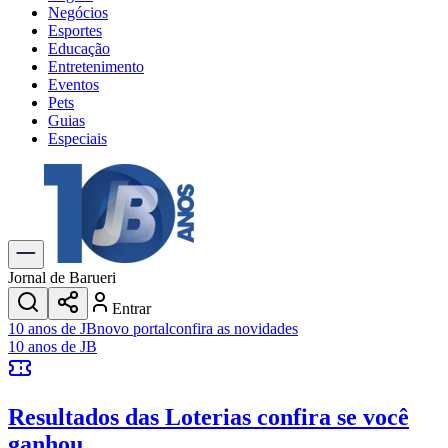
Negócios
Esportes
Educação
Entretenimento
Eventos
Pets
Guias
Especiais
Explore Tudo
Últimas Notícias
Previsão do Tempo
Trânsito e Rotas
Dia a Dia & Lazer
Jornal de Barueri
Transportes
Entrar
Gastronomia
10 anos de JB
novo portal
confira as novidades
Cinema & Shows
10 anos de JB
Jogos
Novo
Para Sua Empresa
Resultados das Loterias
confira se você
Anuncie no Portal
Cadastrar Empresa
ganhou