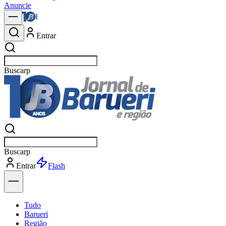
Anuncie
Entrar
Buscar
notíc
Buscar
notíc
Entrar
Explorar
Tudo
Barueri
Região