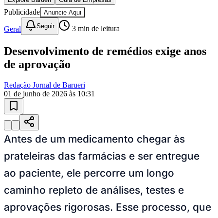
Juventude
10 anos de JB
novo portal
confira as novidades
10 anos de JB
Esportes ao Vivo
placares e tabelas
atualizadas
Paulistão, Brasileirão, Champions League e mais. Placar em tempo
real, classificação e notícias esportivas.
04
/
10
Acompanhar jogos
Newsletter Bom Dia Barueri
Entretenimento Completo
Resultados das Loterias
Esportes ao Vivo
Trânsito em Tempo Real
Clima e Previsão do Tempo
Vagas de Emprego
Portal Pet
Explore Barueri
Guia de Empresas