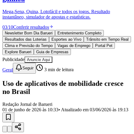
Divulgar Vagas
Novo
Publicidade Legal
Mega-Sena, Quina, Lotofácil e todos os jogos. Resultado
instantâneo, simulador de apostas e estatísticas.
Política
Eleições
03
/
10
Conferir resultados
Esportes
Saúde
Newsletter Bom Dia Barueri
Entretenimento Completo
Segurança
Resultados das Loterias
Esportes ao Vivo
Trânsito em Tempo Real
Cultura
Clima e Previsão do Tempo
Vagas de Emprego
Portal Pet
Meio Ambiente
Explore Barueri
Guia de Empresas
Obras
Publicidade
Anuncie Aqui
Educação
Seguir
Geral
3
min de leitura
Bairros de Barueri
Uso de aplicativos de mobilidade cresce
Selecione sua região
Para notícias da sua região
no Brasil
Aldeia
Aldeia da Serra
Aldeia de Barueri
Alphaville
Bairro
Jubran
Belval
Bethaville
Boa
Redação Jornal de Barueri
Vista
Califórnia
Carapicuíba
Centro
Chácaras Marco
Cidades da
01 de junho de 2026 às 10:33
• Atualizado em
03/06/2026 às 19:13
Região
Cotia
Cruz Preta
Engenho Novo
Fazenda
Militar
Itapevi
Jandira
Jardim Audir
Jardim Belval
Jardim
Califórnia
Jardim dos Altos
Jardim dos Camargos
Jardim
Esperança
Jardim Graziela
Jardim Iracema
Jardim Itaquiti
Jardim