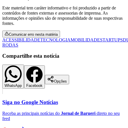
Este material tem caráter informativo e foi produzido a partir de
conteúdos de fontes externas e assessorias de imprensa. As
informações e opiniões são de responsabilidade de suas respectivas
fontes.
Comunicar erro nesta matéria
ACESSIBILIDADE
TECNOLOGIA
MOBILIDADE
STARTUPS
D
RODAS
Compartilhe esta notícia
Opções
WhatsApp
Facebook
Santos
Siga no
Google Notícias
Receba as principais notícias do
Jornal de Barueri
direto no seu
feed