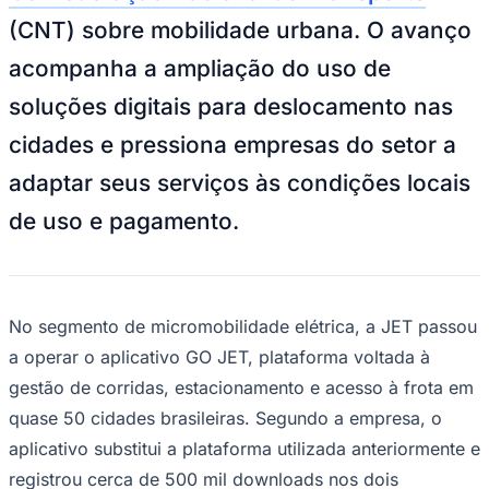
NBA
(CNT) sobre mobilidade urbana. O avanço
NFL
Fórmula 1
acompanha a ampliação do uso de
UFC
Tênis (ATP)
soluções digitais para deslocamento nas
MLB
NHL
cidades e pressiona empresas do setor a
Atletismo
Vôlei
adaptar seus serviços às condições locais
NBB
de uso e pagamento.
Competições de Futebol
Brasileirão Série A
Brasileirão Série B
Paulistão
Copa do Brasil
No segmento de micromobilidade elétrica, a JET passou
Libertadores
a operar o aplicativo GO JET, plataforma voltada à
Sul-Americana
Copa América
gestão de corridas, estacionamento e acesso à frota em
Champions League
quase 50 cidades brasileiras. Segundo a empresa, o
Premier League
La Liga
aplicativo substitui a plataforma utilizada anteriormente e
Bundesliga
Mundial 2026
registrou cerca de 500 mil downloads nos dois