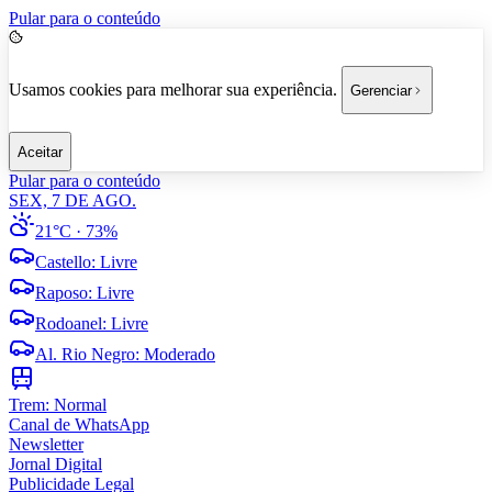
Pular para o conteúdo
Usamos cookies para melhorar sua experiência.
Gerenciar
Aceitar
Pular para o conteúdo
SEX, 7 DE AGO.
21°C
· 73%
Castello
:
Livre
Raposo
:
Livre
Rodoanel
:
Livre
Al. Rio Negro
:
Moderado
Trem:
Normal
Canal de WhatsApp
Newsletter
Jornal Digital
Publicidade Legal