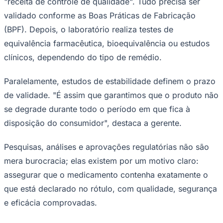
pode durar anos, é desenhado para
garantir um objetivo fundamental: a
segurança de quem vai usar o produto.
Gerente de Registros do Laboratório Teuto, uma das
maiores indústrias farmacêuticas da América Latina,
Pollyana Rodrigues Segantine explica que a produção de
Goiás
um medicamento não começa na linha de montagem,
mas sim na escolha criteriosa dos parceiros. "A primeira
etapa é a qualificação dos fornecedores dos materiais
usados na fabricação", afirma.
Em seguida, vem o desenvolvimento do produto em si,
além da criação do método analítico — uma espécie de
"receita de controle de qualidade". Tudo precisa ser