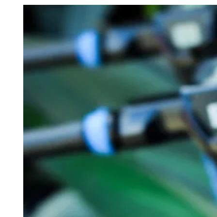
Julio
Jardim Líbano
Jardim Maria Cristina
Jardim Maria Helena
Jardim
Mutinga
Jardim Paraíso
Jardim Paulista
Jardim Reginalice
Jardim São
Luís
Jardim São Pedro
Jardim São Silvestre
Jardim Silveira
Jardim
Tupã
Jardim Tupanci
Mutinga
Nova Aldeinha
Osasco
Parque dos
Camargos
Parque Imperial
Parque Santa Luzia
Parque Viana
Pirapora
do Bom Jesus
Recanto Phrynéa
Santana de
Parnaíba
Silveira
Tamboré
Vale do Sol
Vila Barros
Vila Boa Vista
Vila
do Conde
Vila Engenho Novo
Vila Márcia
Vila Nossa Sra. da
Escada
Vila Porto
Votupoca
Para Sua Empresa
Anuncie no Portal
Guia de Empresas
Divulgar Vagas
Novo
Publicidade Legal
Negócios Regionais
Turismo
Segurança Regional
Hospitais Estaduais
Parques & Represas
Cidades da Região
Santana de Parnaíba
Osasco
Carapicuíba
Jandira
Itapevi
Cotia
Pirapora
do Bom Jesus
Araçariguama
Cajamar
Caieiras
Franco da