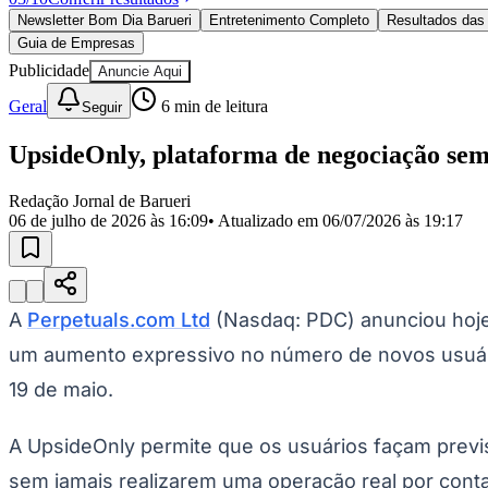
Política
Newsletter Bom Dia Barueri
Entretenimento Completo
Resultados das 
Eleições
Guia de Empresas
Esportes
Saúde
Publicidade
Anuncie Aqui
Segurança
Geral
6
min de leitura
Seguir
Cultura
Meio Ambiente
Obras
UpsideOnly, plataforma de negociação sem
Educação
Redação Jornal de Barueri
Bairros de Barueri
06 de julho de 2026 às 16:09
• Atualizado em
06/07/2026 às 19:17
Selecione sua região
Para notícias da sua região
Aldeia
Aldeia da Serra
Aldeia de Barueri
Alphaville
Bairro Jubran
Belva
A
Perpetuals.com Ltd
(Nasdaq: PDC) anunciou hoje 
Militar
Itapevi
Jandira
Jardim Audir
Jardim Belval
Jardim Califórnia
Jard
Cristina
Jardim Maria Helena
Jardim Mutinga
Jardim Paraíso
Jardim Pau
um aumento expressivo no número de novos usuár
Aldeinha
Osasco
Parque dos Camargos
Parque Imperial
Parque Santa L
Conde
Vila Engenho Novo
Vila Márcia
Vila Nossa Sra. da Escada
Vila
19 de maio.
Para Sua Empresa
Anuncie no Portal
A UpsideOnly permite que os usuários façam prev
Guia de Empresas
sem jamais realizarem uma operação real por conta p
Divulgar Vagas
Novo