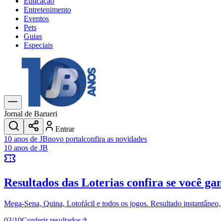
Educação
Entretenimento
Eventos
Pets
Guias
Especiais
Explore Tudo
Últimas Notícias
Previsão do Tempo
Trânsito e Rotas
Dia a Dia & Lazer
Jornal de Barueri
Transportes
Entrar
Gastronomia
10 anos de JB
novo portal
confira as novidades
Cinema & Shows
10 anos de JB
Jogos
Novo
Para Sua Empresa
Resultados das Loterias
confira se você ga
Anuncie no Portal
Cadastrar Empresa
Divulgar Vagas
Novo
Mega-Sena, Quina, Lotofácil e todos os jogos. Resultado instantâneo, s
Publicidade Legal
03
/
10
Conferir resultados