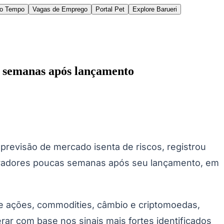
do Tempo
Vagas de Emprego
Portal Pet
Explore Barueri
s semanas após lançamento
des da Região
Cotia
Cruz Preta
Engenho Novo
Fazenda
revisão de mercado isenta de riscos, registrou
im Iracema
Jardim Itaquiti
Jardim Julio
Jardim Líbano
Jardim Maria
vestre
Jardim Silveira
Jardim Tupã
Jardim Tupanci
Mutinga
Nova
eradores poucas semanas após seu lançamento, em
arnaíba
Silveira
Tamboré
Vale do Sol
Vila Barros
Vila Boa Vista
Vila do
e ações, commodities, câmbio e criptomoedas,
erar com base nos sinais mais fortes identificados