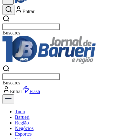
Entrar
Buscar
esportes
Buscar
esportes
Entrar
Flash
Tudo
Barueri
Região
Negócios
Esportes