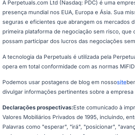
A Perpetuals.com Ltd (Nasdaq: PDC) é uma empres
Copa do Brasil
Libertadores
presença mundial nos EUA, Europa e Ásia. Sua missã
Sul-Americana
Copa América
seguras e eficientes que abrangem os mercados de 
Champions League
Premier League
primeira plataforma de negociação sem risco, que
La Liga
possam participar dos lucros das negociações sem 
Bundesliga
Mundial 2026
A tecnologia da Perpetuals é utilizada pela Perpetu
Times - Ir direto
opera em total conformidade com as normas MiFID 
Podemos usar postagens de blog em nosso
site
bem
divulgar informações pertinentes sobre a empres
Declarações prospectivas:
Este comunicado à impr
Valores Mobiliários Privados de 1995, incluindo, en
Palavras como "esperar", "irá", "posicionar", "ava