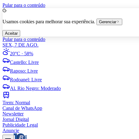
Pular para o conteúdo
Usamos cookies para melhorar sua experiência.
Gerenciar
Aceitar
Pular para o conteúdo
SEX, 7 DE AGO.
20°C
· 58%
Castello
:
Livre
Raposo
:
Livre
Rodoanel
:
Livre
Al. Rio Negro
:
Moderado
Trem:
Normal
Canal de WhatsApp
Newsletter
Jornal Digital
Publicidade Legal
Anuncie