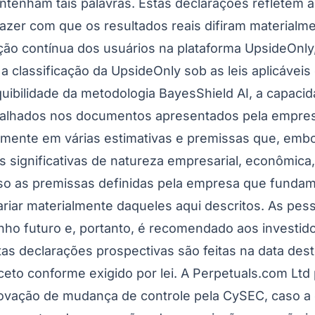
enham tais palavras. Estas declarações refletem a 
azer com que os resultados reais difiram materialmen
ipação contínua dos usuários na plataforma UpsideOn
 classificação da UpsideOnly sob as leis aplicáveis ​​
ibilidade da metodologia BayesShield AI, a capacid
etalhados nos documentos apresentados pela empres
mente em várias estimativas e premissas que, embor
 significativas de natureza empresarial, econômica, 
Corinthians
caso as premissas definidas pela empresa que funda
ariar materialmente daqueles aqui descritos. As pes
ho futuro e, portanto, é recomendado aos investid
Estas declarações prospectivas são feitas na data 
eto conforme exigido por lei. A Perpetuals.com Ltd 
provação de mudança de controle pela CySEC, caso a