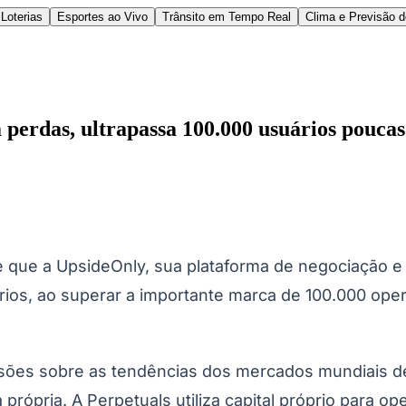
Loterias
Esportes ao Vivo
Trânsito em Tempo Real
Clima e Previsão 
 perdas, ultrapassa 100.000 usuários pouca
l
Bethaville
Boa Vista
Califórnia
Carapicuíba
Centro
Chácaras Marco
Cida
que a UpsideOnly, sua plataforma de negociação e p
im dos Altos
Jardim dos Camargos
Jardim Esperança
Jardim Graziela
Jard
lista
Jardim Reginalice
Jardim São Luís
Jardim São Pedro
Jardim São Sil
ios, ao superar a importante marca de 100.000 op
uzia
Parque Viana
Pirapora do Bom Jesus
Recanto Phrynéa
Santana de P
 Porto
Votupoca
isões sobre as tendências dos mercados mundiais d
rópria. A Perpetuals utiliza capital próprio para op