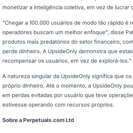
Panorama Econômico
monetizar a inteligência coletiva, em vez de lucrar
Para Sua Empresa
"Chegar a 100.000 usuários de modo tão rápido é m
Anuncie no Portal
Verificar Empresa
Novo
operadores buscam um melhor enfoque", disse Patr
Anunciar Vagas
Novo
produtos mais predatórios do setor financeiro, c
Publicidade Legal
perde dinheiro. A UpsideOnly demonstra que estas
NBA
NFL
recompensar os usuários, em vez de explorá-los."
Fórmula 1
UFC
Tênis (ATP)
A natureza singular da UpsideOnly significa que 
MLB
NHL
próprio dinheiro. Até o momento, a UpsideOnly po
Atletismo
em perdas evitadas por usuário que teve operações
Vôlei
NBB
estivesse operando com recursos próprios.
Competições de Futebol
Sobre a Perpetuals.com Ltd
Brasileirão Série A
Brasileirão Série B
Paulistão