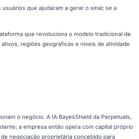
 usuários que ajudaram a gerar o sinal; se a
taforma que revoluciona o modelo tradicional de
tivos, regiões geográficas e níveis de atividade
Morato
Taboão da Serra
Embu das Artes
São Roque
ionam o negócio. A IA BayesShield da Perpetuals,
stente; a empresa então opera com capital próprio
 de negociação proprietária concebido para