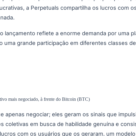
ucrativas, a Perpetuals compartilha os lucros com os
 nada.
 o lançamento reflete a enorme demanda por uma pla
 uma grande participação em diferentes classes de a
do Bom Jesus
Araçariguama
Cajamar
Caieiras
Franco da Rocha
Francisco 
tivo mais negociado, à frente do Bitcoin (BTC)
e apenas negociar; eles geram os sinais que impuls
es coletivas em busca de habilidade genuína e consi
s lucros com os usuários que os geraram. um modelo