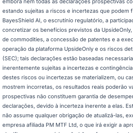
embora nem todas as declarações prospectivas cont
estando sujeitas a riscos e incertezas que podem f
BayesShield AI, o escrutínio regulatório, a partic
concretizar os benefícios previstos da UpsideOnly, a
de commodities, a concessão de patentes e a exequ
operação da plataforma UpsideOnly e os riscos d
(SEC); tais declarações estão baseadas necessaria
inerentemente sujeitas a incertezas e contingências
destes riscos ou incertezas se materializem, ou 
mostrem incorretas, os resultados reais poderão v
prospectivas não constituem garantia de desempen
declarações, devido à incerteza inerente a elas. 
não assume qualquer obrigação de atualizá-las, exc
empresa afiliada PM MTF Ltd, o que irá exigir a a