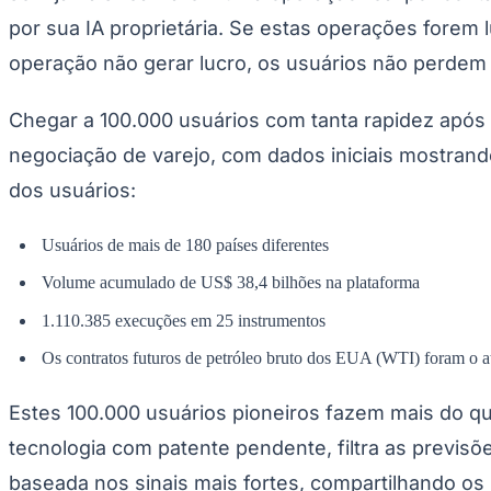
Publicidade Legal
por sua IA proprietária. Se estas operações forem l
Negócios Regionais
operação não gerar lucro, os usuários não perdem
Turismo
Segurança Regional
Hospitais Estaduais
Chegar a 100.000 usuários com tanta rapidez após
Parques & Represas
negociação de varejo, com dados iniciais mostrando
Cidades da Região
Santana de Parnaíba
Osasco
Carapicuíba
Jandira
Itapevi
Cotia
Pirapora 
dos usuários:
Para Sua Empresa
Anuncie Regional
Usuários de mais de 180 países diferentes
Guia de Empresas
Vagas na Região
Novo
Volume acumulado de US$ 38,4 bilhões na plataforma
Hub de Negócios
1.110.385 execuções em 25 instrumentos
Guia Comercial
Os contratos futuros de petróleo bruto dos EUA (WTI) foram o a
Selo Verificado
Portal Educacional
Agenda de Vestibulares
Estes 100.000 usuários pioneiros fazem mais do qu
Vagas de Emprego
Concursos
tecnologia com patente pendente, filtra as previsõ
Panorama Econômico
baseada nos sinais mais fortes, compartilhando o