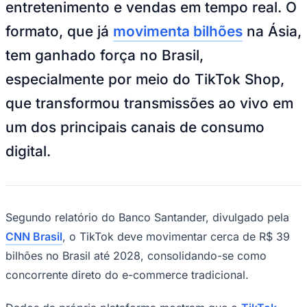
entretenimento e vendas em tempo real. O
NBA
NFL
formato, que já
movimenta bilhões
na Ásia,
Fórmula 1
UFC
tem ganhado força no Brasil,
Tênis (ATP)
MLB
especialmente por meio do TikTok Shop,
NHL
Atletismo
que transformou transmissões ao vivo em
Vôlei
NBB
um dos principais canais de consumo
Competições de Futebol
digital.
Brasileirão Série A
Brasileirão Série B
Paulistão
Copa do Brasil
Libertadores
Segundo relatório do Banco Santander, divulgado pela
Sul-Americana
CNN Brasil
, o TikTok deve movimentar cerca de R$ 39
Copa América
Champions League
bilhões no Brasil até 2028, consolidando-se como
Premier League
concorrente direto do e-commerce tradicional.
La Liga
Bundesliga
Mundial 2026