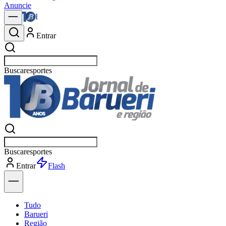
Anuncie
Entrar
Buscar
polí
Buscar
polí
Entrar
Explorar
Tudo
Barueri
Região