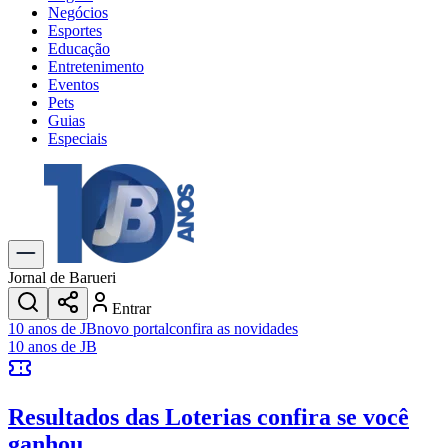
Negócios
Esportes
Educação
Entretenimento
Eventos
Pets
Guias
Especiais
Explore Tudo
Últimas Notícias
Previsão do Tempo
Trânsito e Rotas
Dia a Dia & Lazer
Jornal de Barueri
Transportes
Entrar
Gastronomia
10 anos de JB
novo portal
confira as novidades
Cinema & Shows
10 anos de JB
Jogos
Novo
Para Sua Empresa
Resultados das Loterias
confira se você
Anuncie no Portal
Cadastrar Empresa
ganhou