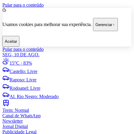
Pular para o conteúdo
Usamos cookies para melhorar sua experiência.
Gerenciar
Aceitar
Pular para o conteúdo
SEG, 10 DE AGO.
15°C
· 83%
Castello
:
Livre
Raposo
:
Livre
Rodoanel
:
Livre
Al. Rio Negro
:
Moderado
Trem:
Normal
Canal de WhatsApp
Newsletter
Jornal Digital
Publicidade Legal