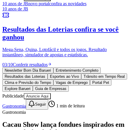
10 anos de JB
novo portal
confira as novidades
10 anos de JB
Resultados das Loterias
confira se você
ganhou
Ceará
Mega-Sena, Quina, Lotofácil e todos os jogos. Resultado
instantâneo, simulador de apostas e estatísticas.
03
/
10
Conferir resultados
Newsletter Bom Dia Barueri
Entretenimento Completo
Resultados das Loterias
Esportes ao Vivo
Trânsito em Tempo Real
Clima e Previsão do Tempo
Vagas de Emprego
Portal Pet
Explore Barueri
Guia de Empresas
Publicidade
Anuncie Aqui
Seguir
Gastronomia
1
min de leitura
Gastronomia
Cacau Show lança fondues inspirados em