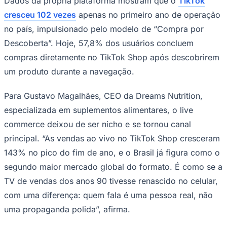
Dados da própria plataforma mostram que o
TikTok
Times - Ir direto
cresceu 102 vezes
apenas no primeiro ano de operação
no país, impulsionado pelo modelo de “Compra por
Descoberta”. Hoje, 57,8% dos usuários concluem
compras diretamente no TikTok Shop após descobrirem
um produto durante a navegação.
Para Gustavo Magalhães, CEO da Dreams Nutrition,
especializada em suplementos alimentares, o live
commerce deixou de ser nicho e se tornou canal
principal. “As vendas ao vivo no TikTok Shop cresceram
143% no pico do fim de ano, e o Brasil já figura como o
segundo maior mercado global do formato. É como se a
TV de vendas dos anos 90 tivesse renascido no celular,
com uma diferença: quem fala é uma pessoa real, não
uma propaganda polida”, afirma.