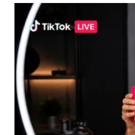
Julio
Jardim Líbano
Jardim Maria Cristina
Jardim Maria Helena
Jardim
Mutinga
Jardim Paraíso
Jardim Paulista
Jardim Reginalice
Jardim São
Luís
Jardim São Pedro
Jardim São Silvestre
Jardim Silveira
Jardim
Tupã
Jardim Tupanci
Mutinga
Nova Aldeinha
Osasco
Parque dos
Camargos
Parque Imperial
Parque Santa Luzia
Parque Viana
Pirapora
do Bom Jesus
Recanto Phrynéa
Santana de
Parnaíba
Silveira
Tamboré
Vale do Sol
Vila Barros
Vila Boa Vista
Vila
do Conde
Vila Engenho Novo
Vila Márcia
Vila Nossa Sra. da
Escada
Vila Porto
Votupoca
Para Sua Empresa
Anuncie no Portal
Guia de Empresas
Divulgar Vagas
Novo
Publicidade Legal
Negócios Regionais
Turismo
Segurança Regional
Hospitais Estaduais
Parques & Represas
Cidades da Região
Santana de Parnaíba
Osasco
Carapicuíba
Jandira
Itapevi
Cotia
Pirapora
do Bom Jesus
Araçariguama
Cajamar
Caieiras
Franco da