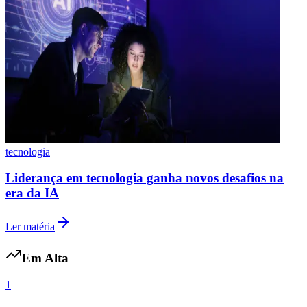
tecnologia
Grêmio
Liderança em tecnologia ganha novos desafios na
era da IA
Ler matéria
Em Alta
1