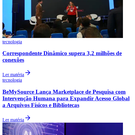
tecnologia
Botafogo
Correspondente Dinâmico supera 3,2 milhões de
conexões
Ler matéria
tecnologia
BeMySource Lança Marketplace de Pesquisa com
Intervenção Humana para Expandir Acesso Global
a Arquivos Físicos e Bibliotecas
Ler matéria