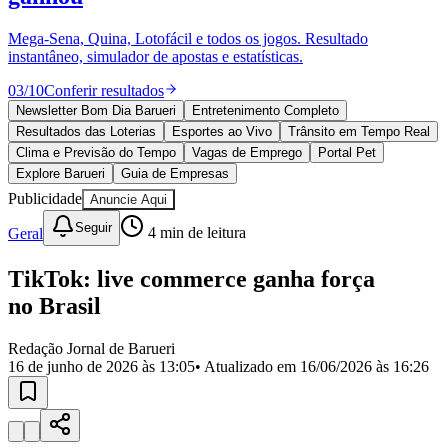
Divulgar Vagas
Novo
Publicidade Legal
Mega-Sena, Quina, Lotofácil e todos os jogos. Resultado
instantâneo, simulador de apostas e estatísticas.
Política
Eleições
03
/
10
Conferir resultados
Esportes
Saúde
Newsletter Bom Dia Barueri
Entretenimento Completo
Segurança
Resultados das Loterias
Esportes ao Vivo
Trânsito em Tempo Real
Cultura
Clima e Previsão do Tempo
Vagas de Emprego
Portal Pet
Meio Ambiente
Explore Barueri
Guia de Empresas
Obras
Publicidade
Anuncie Aqui
Educação
Seguir
Geral
4
min de leitura
Bairros de Barueri
TikTok: live commerce ganha força
Selecione sua região
Para notícias da sua região
no Brasil
Aldeia
Aldeia da Serra
Aldeia de Barueri
Alphaville
Bairro
Jubran
Belval
Bethaville
Boa
Redação Jornal de Barueri
Vista
Califórnia
Carapicuíba
Centro
Chácaras Marco
Cidades da
16 de junho de 2026 às 13:05
• Atualizado em
16/06/2026 às 16:26
Região
Cotia
Cruz Preta
Engenho Novo
Fazenda
Militar
Itapevi
Jandira
Jardim Audir
Jardim Belval
Jardim
Califórnia
Jardim dos Altos
Jardim dos Camargos
Jardim
Esperança
Jardim Graziela
Jardim Iracema
Jardim Itaquiti
Jardim