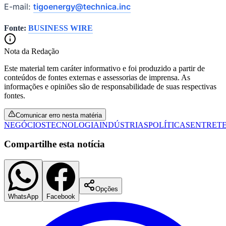
E-mail:
tigoenergy@technica.inc
Fluminense
Fonte:
BUSINESS WIRE
Nota da Redação
Este material tem caráter informativo e foi produzido a partir de
conteúdos de fontes externas e assessorias de imprensa. As
informações e opiniões são de responsabilidade de suas respectivas
fontes.
Comunicar erro nesta matéria
NEGÓCIOS
TECNOLOGIA
INDÚSTRIAS
POLÍTICAS
ENTRET
Compartilhe esta notícia
Opções
WhatsApp
Facebook