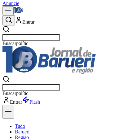
Anuncie
Entrar
Buscar
notícia
Buscar
notícia
Entrar
Explorar
Tudo
Barueri
Região