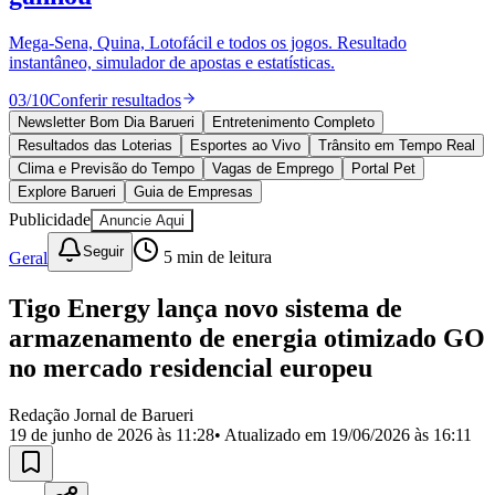
Divulgar Vagas
Novo
Publicidade Legal
Mega-Sena, Quina, Lotofácil e todos os jogos. Resultado
instantâneo, simulador de apostas e estatísticas.
Política
Eleições
03
/
10
Conferir resultados
Esportes
Saúde
Newsletter Bom Dia Barueri
Entretenimento Completo
Segurança
Resultados das Loterias
Esportes ao Vivo
Trânsito em Tempo Real
Cultura
Clima e Previsão do Tempo
Vagas de Emprego
Portal Pet
Meio Ambiente
Explore Barueri
Guia de Empresas
Obras
Publicidade
Anuncie Aqui
Educação
Seguir
Geral
5
min de leitura
Bairros de Barueri
Tigo Energy lança novo sistema de
Selecione sua região
Para notícias da sua região
armazenamento de energia otimizado GO
Aldeia
Aldeia da Serra
Aldeia de Barueri
Alphaville
Bairro
no mercado residencial europeu
Jubran
Belval
Bethaville
Boa
Vista
Califórnia
Carapicuíba
Centro
Chácaras Marco
Cidades da
Redação Jornal de Barueri
Região
Cotia
Cruz Preta
Engenho Novo
Fazenda
19 de junho de 2026 às 11:28
• Atualizado em
19/06/2026 às 16:11
Militar
Itapevi
Jandira
Jardim Audir
Jardim Belval
Jardim
Califórnia
Jardim dos Altos
Jardim dos Camargos
Jardim
Esperança
Jardim Graziela
Jardim Iracema
Jardim Itaquiti
Jardim