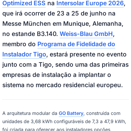
Rocha
Francisco Morato
Taboão da Serra
Embu das Artes
São Roque
Optimized ESS
na
Intersolar Europe 2026
,
Para Sua Empresa
que irá ocorrer de 23 a 25 de junho na
Anuncie Regional
Guia de Empresas
Messe München em Munique, Alemanha,
Vagas na Região
Novo
no estande B3.140.
Weiss-Blau GmbH
,
Hub de Negócios
Guia Comercial
membro do
Programa de Fidelidade do
Selo Verificado
Portal Educacional
Instalador Tigo
, estará presente no evento
Agenda de Vestibulares
Vagas de Emprego
junto com a Tigo, sendo uma das primeiras
Concursos
empresas de instalação a implantar o
Panorama Econômico
sistema no mercado residencial europeu.
Panorama Econômico
Para Sua Empresa
Anuncie no Portal
A arquitetura modular da
GO Battery
, construída com
Verificar Empresa
Novo
Anunciar Vagas
Novo
unidades de 3,68 kWh configuráveis ​​de 7,3 a 47,9 kWh,
Publicidade Legal
foi criada para oferecer aos instaladores opções