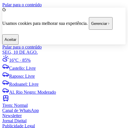
Pular para o conteúdo
Usamos cookies para melhorar sua experiência.
Gerenciar
Aceitar
Pular para o conteúdo
SEG, 10 DE AGO.
16°C
· 85%
Castello
:
Livre
Raposo
:
Livre
Rodoanel
:
Livre
Al. Rio Negro
:
Moderado
Trem:
Normal
Canal de WhatsApp
Newsletter
Jornal Digital
Publicidade Legal