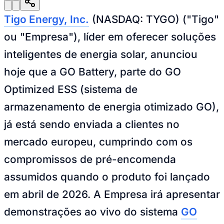
Julio
Jardim Líbano
Jardim Maria Cristina
Jardim Maria Helena
Jardim
Mutinga
Jardim Paraíso
Jardim Paulista
Jardim Reginalice
Jardim São
Tigo Energy, Inc.
(NASDAQ: TYGO) ("Tigo"
Luís
Jardim São Pedro
Jardim São Silvestre
Jardim Silveira
Jardim
Tupã
Jardim Tupanci
Mutinga
Nova Aldeinha
Osasco
Parque dos
ou "Empresa"), líder em oferecer soluções
Camargos
Parque Imperial
Parque Santa Luzia
Parque Viana
Pirapora
do Bom Jesus
Recanto Phrynéa
Santana de
inteligentes de energia solar, anunciou
Parnaíba
Silveira
Tamboré
Vale do Sol
Vila Barros
Vila Boa Vista
Vila
do Conde
Vila Engenho Novo
Vila Márcia
Vila Nossa Sra. da
hoje que a GO Battery, parte do GO
Escada
Vila Porto
Votupoca
Para Sua Empresa
Optimized ESS (sistema de
Anuncie no Portal
armazenamento de energia otimizado GO),
Guia de Empresas
Divulgar Vagas
Novo
já está sendo enviada a clientes no
Publicidade Legal
mercado europeu, cumprindo com os
Negócios Regionais
Turismo
compromissos de pré-encomenda
Segurança Regional
Hospitais Estaduais
assumidos quando o produto foi lançado
Parques & Represas
em abril de 2026. A Empresa irá apresentar
Cidades da Região
Santana de Parnaíba
Osasco
Carapicuíba
Jandira
Itapevi
Cotia
Pirapora
demonstrações ao vivo do sistema
GO
do Bom Jesus
Araçariguama
Cajamar
Caieiras
Franco da