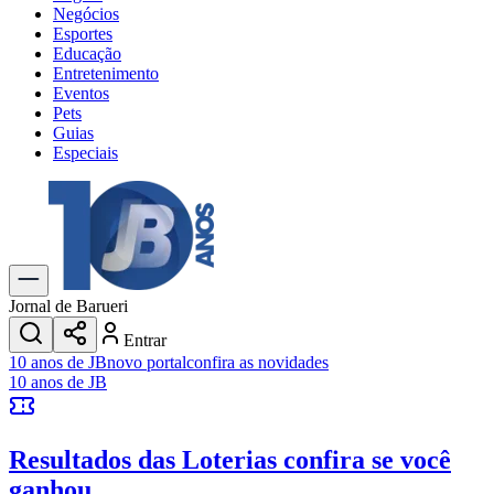
Negócios
Esportes
Educação
Entretenimento
Eventos
Pets
Guias
Especiais
Explore Tudo
Últimas Notícias
Previsão do Tempo
Trânsito e Rotas
Dia a Dia & Lazer
Jornal de Barueri
Transportes
Entrar
Gastronomia
10 anos de JB
novo portal
confira as novidades
Cinema & Shows
10 anos de JB
Jogos
Novo
Para Sua Empresa
Resultados das Loterias
confira se você
Anuncie no Portal
Cadastrar Empresa
ganhou