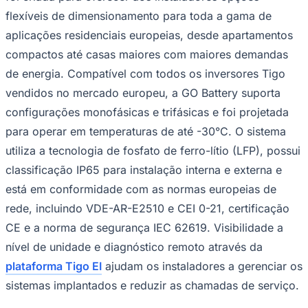
NBA
flexíveis de dimensionamento para toda a gama de
NFL
Fórmula 1
aplicações residenciais europeias, desde apartamentos
UFC
compactos até casas maiores com maiores demandas
Tênis (ATP)
MLB
de energia. Compatível com todos os inversores Tigo
NHL
vendidos no mercado europeu, a GO Battery suporta
Atletismo
Vôlei
configurações monofásicas e trifásicas e foi projetada
NBB
para operar em temperaturas de até -30°C. O sistema
Competições de Futebol
utiliza a tecnologia de fosfato de ferro-lítio (LFP), possui
Brasileirão Série A
classificação IP65 para instalação interna e externa e
Brasileirão Série B
está em conformidade com as normas europeias de
Paulistão
Copa do Brasil
rede, incluindo VDE-AR-E2510 e CEI 0-21, certificação
Libertadores
Sul-Americana
CE e a norma de segurança IEC 62619. Visibilidade a
Copa América
nível de unidade e diagnóstico remoto através da
Champions League
Premier League
plataforma Tigo EI
ajudam os instaladores a gerenciar os
La Liga
sistemas implantados e reduzir as chamadas de serviço.
Bundesliga
Mundial 2026